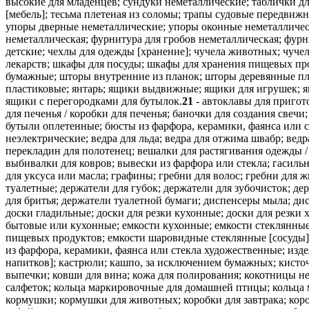
высокие для младенцев; сундуки неметаллические; таблички для
[мебель]; тесьма плетеная из соломы; трапы судовые передвиж
упоры дверные неметаллические; упоры оконные неметалличес
неметаллическая; фурнитура для гробов неметаллическая; фурн
детские; чехлы для одежды [хранение]; чучела животных; чуч
лекарств; шкафы для посуды; шкафы для хранения пищевых п
бумажные; шторы внутренние из планок; шторы деревянные пле
пластиковые; янтарь; ящики выдвижные; ящики для игрушек; я
ящики с перегородками для бутылок.
21
- автоклавы для приготовления пищи неэлектрические / скороварки неэлектрические; аквариумы комнатные; аэраторы для вина; бадьи / ведра; банки для печенья / коробки для печенья; баночки для создания свечи; безделушки китайские из фарфора; блюда; блюда бумажные; блюда-подносы для овощей; блюдца; бокалы; бонбоньерки; бутыли; бутыли оплетенные; бюсты из фарфора, керамики, фаянса или стекла; вазы; вазы для обеденного стола; вазы для фруктов; ванночки для птиц; ванны детские переносные; вантузы; вафельницы неэлектрические; ведра для льда; ведра для отжима швабр; ведра из тканей; венчики бытовые неэлектрические; вертела металлические / шампуры металлические; вешалки в виде колец и перекладин для полотенец; вешалки для растягивания одежды / распялки; волос для щеточных изделий; волос конский для изготовления щеток; вольеры для птиц / клетки для птиц; воронки; выбивалки для ковров; вывески из фарфора или стекла; гасильники для свечей; головки для электрических зубных щеток; горшки для цветов; горшки ночные; горшочки для клея; графинчики для уксуса или масла; графины; гребни для волос; гребни для животных; грелки для чайников; губки абразивные для кожи; губки для макияжа; губки для хозяйственных целей; губки туалетные; держатели для губок; держатели для зубочисток; держатели для мыла; держатели для салфеток; держатели для цветов и растений [в цветочных композициях]; держатели кисточек для бритья; держатели туалетной бумаги; диспенсеры мыла; диспенсеры туалетной бумаги / раздатчики туалетной бумаги; диффузоры для отпугивания комаров, подключаемые к электросети; доски гладильные; доски для резки кухонные