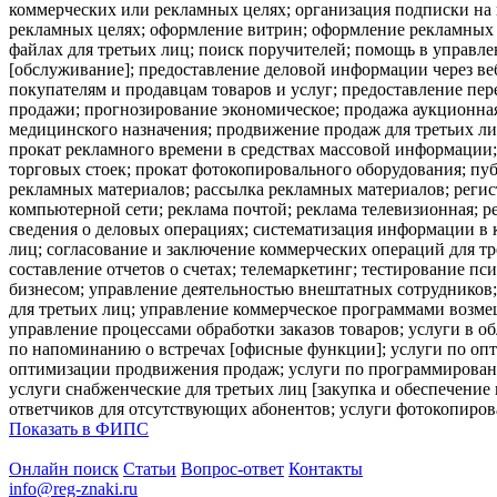
коммерческих или рекламных целях; организация подписки на г
рекламных целях; оформление витрин; оформление рекламных 
файлах для третьих лиц; поиск поручителей; помощь в управ
[обслуживание]; предоставление деловой информации через ве
покупателям и продавцам товаров и услуг; предоставление пер
продажи; прогнозирование экономическое; продажа аукционная
медицинского назначения; продвижение продаж для третьих ли
прокат рекламного времени в средствах массовой информации;
торговых стоек; прокат фотокопировального оборудования; пуб
рекламных материалов; рассылка рекламных материалов; регис
компьютерной сети; реклама почтой; реклама телевизионная; 
сведения о деловых операциях; систематизация информации в 
лиц; согласование и заключение коммерческих операций для т
составление отчетов о счетах; телемаркетинг; тестирование 
бизнесом; управление деятельностью внештатных сотрудников;
для третьих лиц; управление коммерческое программами возме
управление процессами обработки заказов товаров; услуги в 
по напоминанию о встречах [офисные функции]; услуги по опти
оптимизации продвижения продаж; услуги по программированию
услуги снабженческие для третьих лиц [закупка и обеспечени
ответчиков для отсутствующих абонентов; услуги фотокопирова
Показать в ФИПС
Онлайн поиск
Статьи
Вопрос-ответ
Контакты
info@reg-znaki.ru