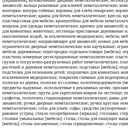
[украшения]; колокольчики дверные неметаллические, неэлектр
занавесей; кольца разъемные для ключей неметаллические; ком
конторки; конуры собачьи; корзины для хлеба пекарские; кор
неметаллические; краны для бочек неметаллические; кресла; к
пластмассовая для мебели; кронштейны для мебели неметалли
вешалок для одежды неметаллические; крючки для занавесей; 
для комнатных животных; лестницы приставные деревянные ил
наполненные водой, за исключением медицинских; мебель; мебе
неметаллические; направляющие для занавесей; ножки для меб
ограничители дверные неметаллические или каучуковые; огран
мебели деревянные; перегородки отдельностоящие [мебель]; пе
пластины номерные регистрационные неметаллические; пласти
грузов и погрузочно-разгрузочных работ неметаллические; пл
растений и деревьев неметаллические; подставки [мебель]; по
подстилки для пеленания детей; подушечки для комнатных жи
исключением медицинских; покрытия съемные для водопроводны
полоски из дерева; полоски из соломы; полотенцедержатели [м
предметы надувные, используемые в рекламных целях; прилавк
неметаллические; пруты для укрепления ковров на лестнице; 
салфеток, полотенец стационарные неметаллические; рамы для 
занавесей; ручки дверные неметаллические; ручки круглые нем
неметаллические; соты для ульев; софы; средства укупорочные н
раковин устриц; стекло посеребренное [зеркала]; стеллажи; ст
столики умывальные [мебель]; столы; столы для пишущих маши
[мебель]; столы письменные; столы сервировочные; столы серви