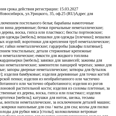
ния срока действия регистрации:
15.03.2027
ибирск, ул.Урицкого, 35, оф.25 (RU)
Адрес для
сключением постельного белья; барабаны намоточные
ции вина деревянные; бочки причальные неметаллические;
дерева, воска, гипса или пластмасс; бюсты портновские;
для одежды [мебель]; вешалки для одежды [плечики]; вешалки
ых изделий; воротники для крепления труб неметаллические;
ие; гайки неметаллические; гардеробы [шкафы платяные];
ючением текстильных; детали стержневые крепежные
и неметаллические; емкости для жидкого топлива
ардиньерки [мебель]; завязки для занавесей; зажимы для
ки неметаллические; заменители панцирей черепах; замки для
ные; запоры дверные неметаллические; затворы для бутылок
]; изделия бамбуковые; изделия деревянные для точки когтей
орской пенки; изделия из необработанного или частично
аботанного или частично обработанного; изделия из рогов
лоновой растительной кости; изделия из соломы плетеные, за
венные из дерева, воска, гипса или пластмасс; изделия
ртотеки [мебель]; катушки для ниток, шелка, тесьмы
ы, вентили неметаллические, за исключением деталей машин;
коврики напольные для сна / маты для сна; козлы для пилки
колоды для рубки мяса [столы]; колокольчики ветровые