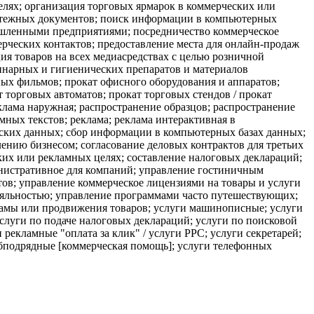
елях; организация торговых ярмарок в коммерческих или
латежных документов; поиск информации в компьютерных
ышленными предприятиями; посредничество коммерческое
рческих контактов; предоставление места для онлайн-продаж
ия товаров на всех медиасредствах с целью розничной
ринарных и гигиенических препаратов и материалов
ных фильмов; прокат офисного оборудования и аппаратов;
торговых автоматов; прокат торговых стендов / прокат
клама наружная; распространение образцов; распространение
ных текстов; реклама; реклама интерактивная в
еских данных; сбор информации в компьютерных базах данных;
ению бизнесом; согласование деловых контрактов для третьих
ких или рекламных целях; составление налоговых деклараций;
министративное для компаний; управление гостиничным
ов; управление коммерческое лицензиями на товары и услуги
лояльностью; управление программами часто путешествующих;
ламы или продвижения товаров; услуги машинописные; услуги
слуги по подаче налоговых деклараций; услуги по поисковой
екламные "оплата за клик" / услуги PPC; услуги секретарей;
убподрядные [коммерческая помощь]; услуги телефонных