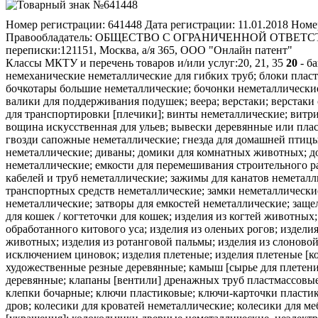
Номер регистрации:
641448
Дата регистрации:
11.01.2018
Номер
Правообладатель:
ОБЩЕСТВО С ОГРАНИЧЕННОЙ ОТВЕТСТВЕННОС
переписки:
121151, Москва, а/я 365, ООО "Онлайн патент"
Классы МКТУ и перечень товаров и/или услуг:
20, 21, 35
20
- б
немеханические неметаллические для гибких труб; блоки плас
бочкотары большие неметаллические; бочонки неметаллические;
валики для поддерживания подушек; веера; верстаки; верстаки
для транспортировки [плечики]; винты неметаллические; витри
вощина искусственная для ульев; вывески деревянные или пла
гвозди сапожные неметаллические; гнезда для домашней птицы
неметаллические; диваны; домики для комнатных животных; до
неметаллические; емкости для перемешивания строительного ра
кабелей и труб неметаллические; зажимы для канатов неметалл
транспортных средств неметаллические; замки неметаллические
неметаллические; затворы для емкостей неметаллические; защел
для кошек / когтеточки для кошек; изделия из когтей животных
обработанного китового уса; изделия из оленьих рогов; издели
животных; изделия из ротанговой пальмы; изделия из слоновой
исключением циновок; изделия плетеные; изделия плетеные [кор
художественные резные деревянные; камыш [сырье для плетения]
деревянные; клапаны [вентили] дренажных труб пластмассовые
клепки бочарные; ключи пластиковые; ключи-карточки пластико
дров; колесики для кроватей неметаллические; колесики для м