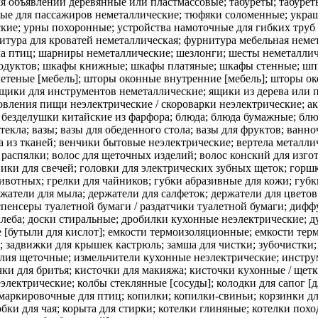
 объявлений деревянные или пластмассовые; табуреты; табуреты 
ные для пассажиров неметаллические; тюфяки соломенные; украш
кие; урны похоронные; устройства намоточные для гибких труб
итура для кроватей неметаллическая; фурнитура мебельная неме
ела птиц; шарниры неметаллические; шезлонги; шесты неметалли
родуктов; шкафы книжные; шкафы платяные; шкафы стенные; шп
теные [мебель]; шторы оконные внутренние [мебель]; шторы ок
щики для инструментов неметаллические; ящики из дерева или 
; доски для резки хлеба; доски стиральные; дробилки кухонные неэлектрические; дуршлаги бытовые; дымопоглотители бытовые; емкости бытовые или кухонные; емкости кухонные; емкости стеклянные [бутыли для кислот]; емкости термоизоляционные; емкости термоизоляционные для напитков; емкости термоизоляционные для пищевых продуктов; емкости шаровидные стеклянные [сосуды]; задвижки для крышек кастрюль; замша для чистки; зубочистки; изделия бытовые керамические; изделия из майолики; изделия из фарфора, керамики, фаянса или стекла художественные; изделия щеточные; измельчители кухонные неэлектрические; инструменты с ручным управлением для чистки; кабаре [подносы для напитков]; кастрюли; кашпо, за исключением бумажных; кисточки для бритья; кисточки для макияжа; кисточки кухонные / щетки кухонные; клетки для комнатных животных; коврики для выпечки; ковши для вина; кожа для полирования; кокотницы неэлектрические; колбы стеклянные [сосуды]; колодки для сапог [для растяжки]; колодки обувные [для растяжки]; кольца для салфеток; кольца маркировочные для домашней птицы; кольца маркировочные для птиц; копилки; копилки-свиньи; корзинки для хлеба бытовые; корзины бытовые; корзины для бумаги; кормушки; кормушки для животных; коробки для завтрака; коробки для чая; корыта для стирки; котелки глиняные; котелки походные / котелки солдатские; котлы; кофеварки неэлектрические; кофейники неэлектрические; кофемолки ручные; кремнезем [частично обработанный], за исключением используемого для строительных целей; кружки пивные; кружки пивные с крышкой; крысоловки; крышки для горшков; крышки для комнатных аквариумов; крышки для масленок; крышки для посуды; крышки для сырниц; крючки для застегивания обуви или перчаток; кубики льда многоразовые; кувшины; курильницы для благовоний; лейки; ловушки для мух; ловушки для насекомых; ложки для мороженого; ложки для перемешивания [кухонная утварь]; ложки разливательные [кухонная утварь]; лопатки для тортов; лопатки косметические / шпатели косметические; лопатки кухонные; лотки туалетные для домашних животных; масленки; материалы для изготовления щеток; материалы для придания блеска, за исключением препаратов, бумаги и камня; маты на стол, за исключением бумажных или текстильных; машинки для изготовления лапши [ручные инструменты]; машинки для снятия катышков электрические или неэлектрические; машины и приспособления для полирования бытовые неэлектрические; мельницы для перца ручные; мельницы ручные бытовые; метелки перьевые; метлы; мешки изотермические; мешочки кондитерские; миски [чаши]; мозаики стеклянные, за исключением строительных; мочалки металлические для чистки кухонной посуды; мыльницы; мышеловки; наборы кухонной посуды; насадки для леек; насадки для наливания; насадки шлангов для орошения / насадки шлангов для поливки; несессеры для пикников с набором посуды; несессеры для туалетных принадлежностей; нити зубные; нити из стекловолокна, за исключением текстильных; ножи для резки бисквитов [кухонные принадлежности]; ножи для теста; опрыскиватели; опрыскиватели для цветов и растений; отходы хлопчатобумажные для уборки; отходы шерстяные для уборки; очесы льняные для уборки; пакеты охлаждающие для продуктов питания и напитков; палочки для еды [принадлежности кухонные]; палочки для коктейлей; пароварки неэлектрические; перечницы; перчатки для барбекю / перчатки кухонные; перчатки для домашнего хозяйства; перчатки для мытья автомобиля; перчатки для полирования; перчатки для садово-огородных работ; пестики кухонные; пластины-сторожа, используемые при кипячении молока; поддоны; подносы бытовые; подносы бытовые бумажные; подносы вращающиеся [кухонные принадлежности]; подогреватели бутылок с сосками для детского питания неэлектрические; подсвечники; подставки для блюд [столовая утварь]; подставки для графинов, за исключением бумажных или текстильных; подставки для грилей / подставки под рашперы; подставки для меню; подставки для ножей для сервировки стола; подставки для утюгов; подставки для яиц; подушечки абразивные кухонные; подушечки для чистки; поилки; половники сервировочные; порошок стеклянный для украшений; посуда глиняная; посуда для варки; посуда для тепловой обработки пищи; посуда из окрашенного стекла; посуда столовая, за исключением ножей, вилок и ложек; посуда фарфоровая; посуда фаянсовая; посуда хрустальная [стеклянная]; пред