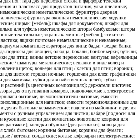
для ног; тара для перевозки стекла и фарфора; тележки
ения из пластмасс для продуктов питания; ульи пчелиные;
 немеханические неметаллические; фурнитура дверная
таллическая; фурнитура оконная неметаллическая; ходунки
ческие; ширмы [мебель]; шкафы для документов; шкафы для
ильки для туфель неметаллические; шторы бамбуковые; шторы
онные текстильные; экраны каминные [мебель]; этикетки
пластика; ящики почтовые неметаллические и некаменные;
меты домашней утвари для косметики; предметы домашней утвари туалетные; прессы гладильные для брюк; прессы для приготовления тортилий неэлектрические [кухонная утварь]; приборы дезодорирующие индивидуальные; приборы для растительного масла и уксуса; приборы для снятия макияжа; приборы для специй; приспособления для натирания воском неэлектрические; приспособления для открывания бутылок, электрические и неэлектрические; приспособления для растягивания перчаток; приспособления для снятия сапог; приспособления для собирания крошек; приспособления для сохранения формы галстуков; прихватки; прищепки; пробки стеклянные; пудреницы; пульверизаторы для духов; пуховки для пудры; пылеуловители неэлектрические; разделители для пальцев ног для педикюра; расчески; расчески электрические; рашперы [кухонная утварь]; решета [бытовые]; рога для питья; рожки для обуви; розетки подсвечников; ручки для метел; салатницы; салфетки под столовые приборы, за исключением бумажных или текстильных; сахарницы; сбивалки неэлектрические; сепараторы для яиц бытовые неэлектрические; сервизы [столовая посуда]; сервизы кофейные [столовая посуда]; сервизы ликерные; сервизы чайные [столовая посуда]; сита [бытовая утварь]; сита для золы [бытовая утварь]; ситечки чайные; сифоны для взятия пробы вина [пипетки]; сифоны для газированной воды; скалки для теста бытовые; сковороды; скребки для чистки полов металлические; скребницы; смешиватели бытовые неэлектрические; совки бытовые; соковыжималки бытовые неэлектрические; соломинки для дегустации напитков / трубочки для питья; солонки; сосуды для питья; сосуды для приготовления льда и напитков со льдом металлические; сосуды охлаждающие; спринцовки кулинарные грушевидной формы; стаканчики бумажные или пластмассовые; стаканы [емкости]; стаканы для напитков; статуи из фарфора, керамики, фаянса или стекла; статуэтки из фарфора, керамики, глины или стекла; стекла для окон транспортных средств [полуфабрикаты]; стекло листовое [необработанное]; стекло матовое; стекло необработанное или частично обработанное, за исключением строительного; стекло опаловое; стекло с введенными внутрь тонкими электрическими проводами; стекло эмалевое, не для строительства; стекловата, за исключением используемой для изоляции; стекловолокно кварцевое прозрачное нетекстильное; стекловолокно, за исключением используемого для изоляции или как текстиль; ступки кухонные; сумки-холодильники переносные неэлектрические; супницы; сушилки для белья; тазы [емкости]; тарелки; тарелки одноразовые; терки кухонные; термосы; террариумы для выращивания растений в комнатных условиях; террариумы комнатные [виварии]; тряпки для мытья полов; тряпки для полировки; тряпки для уборки; тряпки для удаления пыли; тряпки для удаления пыли с мебели; урны; устройства аэрозольные, за исключением медицинских; устройства для натирания обуви неэлектрические; устройства для орошения ротовой полости; устройства для приманивания и уничтожения насекомых электрические; устройства оросительные; утварь бытовая; утварь кухонная; утварь кухонная для приготовления пищи неэлектрическая; фильтры для кофе неэлектрические; флаконы; фляги карманные; фляги спортивные; формы [кухонная утварь]; формы для выпечки; формы для льда; формы кулинарные; фритюрницы неэлектрические; футляры для расчесок; хлебницы; хлопушки для мух; чайники заварочные; чайники неэлектрические; чашки; чесноковыжималки [кухонная утварь]; чехлы для гладильных досок; шарики для заварки чая; шары стеклянные; швабры; швабры отжимные; шейкеры коктейльные; штопоры, электрические и неэлектрические; щетина животных [щетки и кисти]; щетина свиная для изготовления щеток; щетки; щетки для мытья посуды; щётки для натирания лыж; щетки для чистки емкостей; щетки для чистки ламповых стекол; щетки для чистки лошадей; щетки жесткие; щетки зубные; щетки зубные электрические; щетки механические для ковров; щетки обувные; щетки половые; щетки туалетные; щетки электрические, за исключением деталей машин; щеточки для бровей; щеточки для ногтей; щеточки для ресниц; щипцы для колки орехов; щипцы для льда; щипцы д