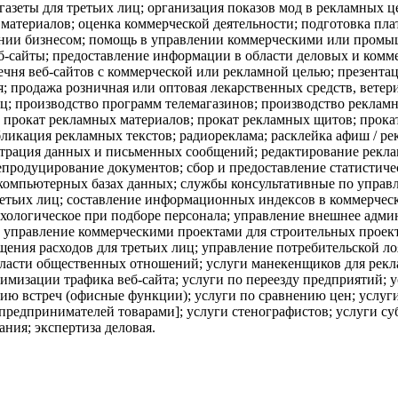
азеты для третьих лиц; организация показов мод в рекламных ц
материалов; оценка коммерческой деятельности; подготовка п
лении бизнесом; помощь в управлении коммерческими или пром
б-сайты; предоставление информации в области деловых и комме
ечня веб-сайтов с коммерческой или рекламной целью; презентац
; продажа розничная или оптовая лекарственных средств, вете
ц; производство программ телемагазинов; производство реклам
 прокат рекламных материалов; прокат рекламных щитов; прокат 
ликация рекламных текстов; радиореклама; расклейка афиш / ре
трация данных и письменных сообщений; редактирование реклам
репродуцирование документов; сбор и предоставление статистич
компьютерных базах данных; службы консультативные по управл
ретьих лиц; составление информационных индексов в коммерчес
психологическое при подборе персонала; управление внешнее ад
 управление коммерческими проектами для строительных проект
щения расходов для третьих лиц; управление потребительской 
области общественных отношений; услуги манекенщиков для рек
мизации трафика веб-сайта; услуги по переезду предприятий; у
 встреч (офисные функции); услуги по сравнению цен; услуги р
е предпринимателей товарами]; услуги стенографистов; услуги с
ния; экспертиза деловая.