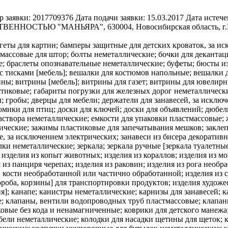
 заявки:
2017709376
Дата подачи заявки:
15.03.2017
Дата истече
ТЬЮ "МАНЬЯРА", 630004, Новосибирская область, г.Новос
агеты для картин; бамперы защитные для детских кроваток, за и
тмассовые для штор; болты неметаллические; бочки для деканта
 браслеты опознавательные неметаллические; буфеты; бюсты из 
 с тисками [мебель]; вешалки для костюмов напольные; вешалки 
ны; витрины [мебель]; витрины для газет; витрины для ювелирн
стиковые; габариты погрузки для железных дорог неметаллическ
; гробы; дверцы для мебели; держатели для занавесей, за искл
мики для птиц; доски для ключей; доски для объявлений; дюбел
створа неметаллические; емкости для упаковки пластмассовые; ж
ические; зажимы пластиковые для запечатывания мешков; заклеп
, за исключением электрических; занавеси из бисера декоратив
ки неметаллические; зеркала; зеркала ручные [зеркала туалетные
; изделия из копыт животных; изделия из кораллов; изделия из м
я из панциря черепах; изделия из раковин; изделия из рога необр
 кости необработанной или частично обработанной; изделия из с
оба, корзины] для транспортировки продуктов; изделия художест
; канапе; канистры неметаллические; карнизы для занавесей; ка
; клапаны, вентили водопроводных труб пластмассовые; клапан
вые без кода и ненамагниченные; коврики для детского манежа; 
ебели неметаллические; колодки для насадки щетины для щеток; 