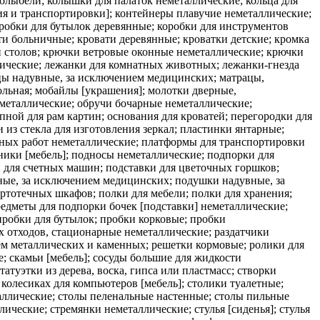
олыбели; колышки для палаток неметаллические; кольца для
ия и транспортировки]; контейнеры плавучие неметаллические;
оробки для бутылок деревянные; коробки для инструментов
ати больничные; кровати деревянные; кроватки детские; кромка
 столов; крючки ветровые оконные неметаллические; крючки
лические; лежанки для комнатных животных; лежанки-гнезда
цы надувные, за исключением медицинских; матрацы,
ольная; мобайлы [украшения]; молотки дверные,
еметаллические; обручи бочарные неметаллические;
ной для рам картин; основания для кроватей; перегородки для
из стекла для изготовления зеркал; пластинки янтарные;
ных работ неметаллические; платформы для транспортировки
ники [мебель]; подносы неметаллические; подпорки для
ки для счетных машин; подставки для цветочных горшков;
ые, за исключением медицинских; подушки надувные, за
ртотечных шкафов; полки для мебели; полки для хранения;
редметы для подпорки бочек [подставки] неметаллические;
пробки для бутылок; пробки корковые; пробки
х отходов, стационарные неметаллические; раздатчики
ием металлических и каменных; решетки кормовые; ролики для
е; скамьи [мебель]; сосуды большие для жидкости
татуэтки из дерева, воска, гипса или пластмасс; створки
 колесиках для компьютеров [мебель]; столики туалетные;
аллические; столы пеленальные настенные; столы пильные
ические; стремянки неметаллические; стулья [сиденья]; стулья