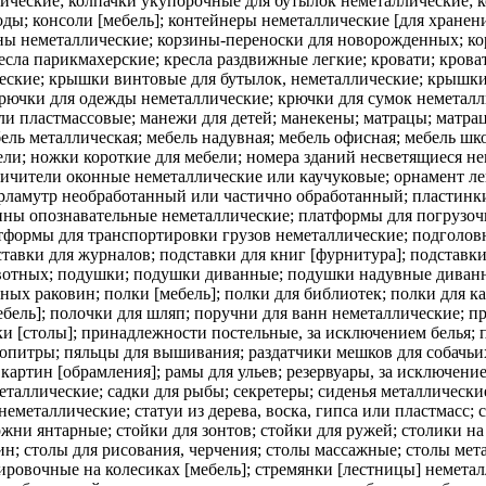
ические; колпачки укупорочные для бутылок неметаллические; к
оды; консоли [мебель]; контейнеры неметаллические [для хранен
зины неметаллические; корзины-переноски для новорожденных; к
ресла парикмахерские; кресла раздвижные легкие; кровати; кров
ческие; крышки винтовые для бутылок, неметаллические; крышки
крючки для одежды неметаллические; крючки для сумок неметал
и пластмассовые; манежи для детей; манекены; матрацы; матра
ль металлическая; мебель надувная; мебель офисная; мебель шк
ели; ножки короткие для мебели; номера зданий несветящиеся н
ичители оконные неметаллические или каучуковые; орнамент леп
рламутр необработанный или частично обработанный; пластинки 
ны опознавательные неметаллические; платформы для погрузоч
атформы для транспортировки грузов неметаллические; подголов
дставки для журналов; подставки для книг [фурнитура]; подстав
вотных; подушки; подушки диванные; подушки надувные диванн
х раковин; полки [мебель]; полки для библиотек; полки для ка
ебель]; полочки для шляп; поручни для ванн неметаллические; п
и [столы]; принадлежности постельные, за исключением белья; 
пюпитры; пяльцы для вышивания; раздатчики мешков для собачьи
картин [обрамления]; рамы для ульев; резервуары, за исключен
еталлические; садки для рыбы; секретеры; сиденья металлически
еметаллические; статуи из дерева, воска, гипса или пластмасс; с
ержни янтарные; стойки для зонтов; стойки для ружей; столики на
н; столы для рисования, черчения; столы массажные; столы мет
ровочные на колесиках [мебель]; стремянки [лестницы] неметалл