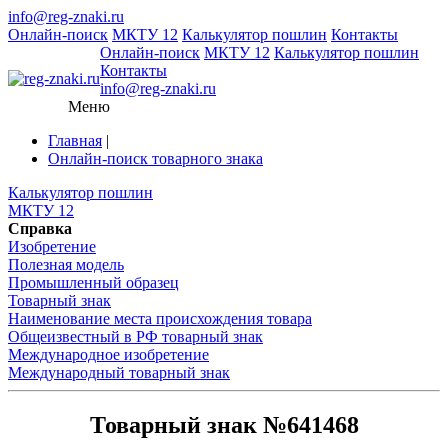
info@reg-znaki.ru
Онлайн-поиск
МКТУ 12
Калькулятор пошлин
Контакты
Онлайн-поиск
МКТУ 12
Калькулятор пошлин
Контакты
info@reg-znaki.ru
Меню
Главная
|
Онлайн-поиск товарного знака
Калькулятор пошлин
МКТУ 12
Справка
Изобретение
Полезная модель
Промышленный образец
Товарный знак
Наименование места происхождения товара
Общеизвестный в РФ товарный знак
Международное изобретение
Международный товарный знак
Товарный знак №641468