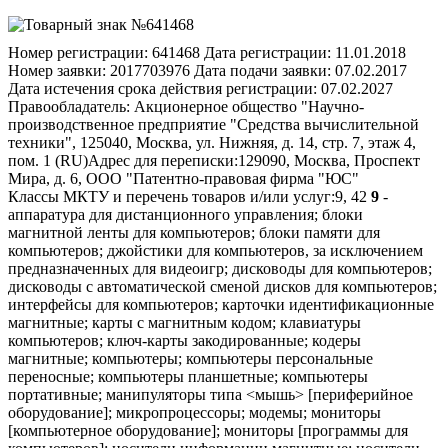
Номер регистрации:
641468
Дата регистрации:
11.01.2018
Номер заявки:
2017703976
Дата подачи заявки:
07.02.2017
Дата истечения срока действия регистрации:
07.02.2027
Правообладатель:
Акционерное общество "Научно-
производственное предприятие "Средства вычислительной
техники", 125040, Москва, ул. Нижняя, д. 14, стр. 7, этаж 4,
пом. 1 (RU)
Адрес для переписки:
129090, Москва, Проспект
Мира, д. 6, ООО "Патентно-правовая фирма "ЮС"
Классы МКТУ и перечень товаров и/или услуг:
9, 42
9
-
аппаратура для дистанционного управления; блоки
магнитной ленты для компьютеров; блоки памяти для
компьютеров; джойстики для компьютеров, за исключением
предназначенных для видеоигр; дисководы для компьютеров;
дисководы с автоматической сменой дисков для компьютеров;
интерфейсы для компьютеров; карточки идентификационные
магнитные; карты с магнитным кодом; клавиатуры
компьютеров; ключ-карты закодированные; кодеры
магнитные; компьютеры; компьютеры персональные
переносные; компьютеры планшетные; компьютеры
портативные; манипуляторы типа <мышь> [периферийное
оборудование]; микропроцессоры; модемы; мониторы
[компьютерное оборудование]; мониторы [программы для