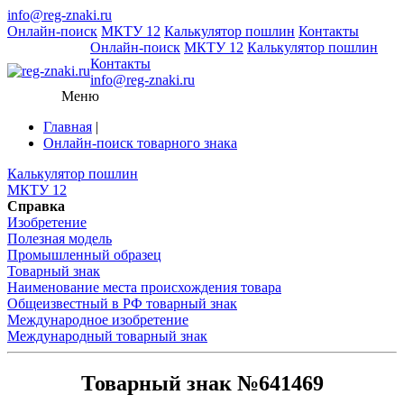
info@reg-znaki.ru
Онлайн-поиск
МКТУ 12
Калькулятор пошлин
Контакты
Онлайн-поиск
МКТУ 12
Калькулятор пошлин
Контакты
info@reg-znaki.ru
Меню
Главная
|
Онлайн-поиск товарного знака
Калькулятор пошлин
МКТУ 12
Справка
Изобретение
Полезная модель
Промышленный образец
Товарный знак
Наименование места происхождения товара
Общеизвестный в РФ товарный знак
Международное изобретение
Международный товарный знак
Товарный знак №641469