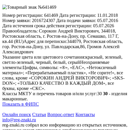
Номер регистрации:
641469
Дата регистрации:
11.01.2018
Номер заявки:
2016724307
Дата подачи заявки:
05.07.2016
Дата истечения срока действия регистрации:
05.07.2026
Правообладатель:
Сорокин Андрей Викторович, 344018,
Ростовская область, г. Ростов-на-Дону, пр. Семашко, 117 Г,
кв.44 (RU)
Адрес для переписки:
344079, Ростовская область,
гор. Ростов-на-Дону, ул. Павлодарская,86, Громов Алексей
Александрович
Указание цвета или цветового сочетания:
красный, зеленый,
светло-зеленый, черный, белый, серый
Неохраняемые
элементы:
Цифры, символы: «®», «EAC», «Нетоксичный
материал»; «Перерабатываемый пластик», «Не сорите!», все
слова, кроме «СОРОКИН АНДРЕЙ ВИКТОРОВИЧ»; «SKS-
DON»; «ТОЛЬКО КАЧЕСТВО В КАЖДЫЙ ДОМ», все
буквы, кроме «СКС».
Классы МКТУ и перечень товаров и/или услуг:
30
30
- изделия
макаронные.
Показать в ФИПС
Онлайн поиск
Статьи
Вопрос-ответ
Контакты
info@reg-znaki.ru
reg-znaki.ru собрал всю информацию из открытых источников,