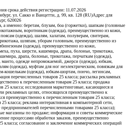
ния срока действия регистрации:
11.07.2026
ург, ул. Сакко и Ванцетти, д. 99, кв. 128 (RU)
Адрес для
рг, 620026
, а именно: беретам, блузам, боа (горжетки), шапкам (головные
трикотажным, воротникам (одежда), преимущественно из кожи,
поясам (одежда), шалям, халатам, полуверам, свитерам,
 трикотажа, шляпам, уборам головным, преимущественно из
омбинезонам (одежда), преимущественно из кожи,
еха, пуха, шерсти, кашемира, драпа, болоньи, трикотажа,
шемира, драпа, болоньи, трикотажа, перчаткам (одежда),
 манто, одежде непромокаемой, джерси (одежда), юбкам,
алям (одежда), муфтам для ног неэлектрическим, повязкам для
ам-кошелькам (одежда), юбкам-шортам, пончо, легинсам,
трация перечисленных товаров 25 класса; рассылка рекламных
ественно к перечисленным товарам 25 класса; продажа
в 25 класса; исследования маркетинговые, касающиеся и
или рекламных целях, относящихся преимущественно к
хся преимущественно к перечисленным товарам 25 класса;
25 класса; реклама интерактивная в компьютерной сети,
е предпринимателей перечисленными товарами 25 класса);
ные магазины по продаже; информация и советы коммерческие
ление процессами обработки заказов, преимущественно
25 класса; согласование и заключение коммерческих операций