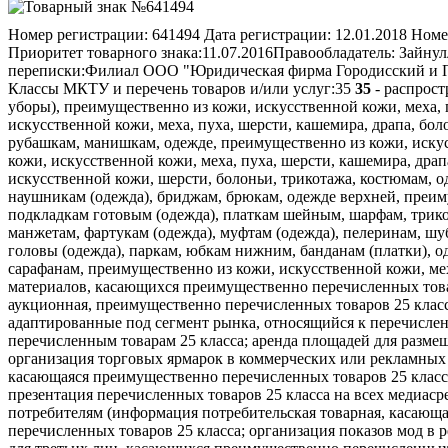
Номер регистрации:
641494
Дата регистрации:
12.01.2018
Номе
Приоритет товарного знака:
11.07.2016
Правообладатель:
Зайнул
переписки:
Филиал ООО "Юридическая фирма Городисский и Парт
Классы МКТУ и перечень товаров и/или услуг:
35
35
- распрост
уборы), преимущественно из кожи, искусственной кожи, меха, 
искусственной кожи, меха, пуха, шерсти, кашемира, драпа, бол
рубашкам, манишкам, одежде, преимущественно из кожи, искус
кожи, искусственной кожи, меха, пуха, шерсти, кашемира, дра
искусственной кожи, шерсти, болоньи, трикотажа, костюмам, о
наушникам (одежда), бриджам, брюкам, одежде верхней, преиму
подкладкам готовым (одежда), платкам шейным, шарфам, трикот
манжетам, фартукам (одежда), муфтам (одежда), пелеринам, шуб
головы (одежда), паркам, юбкам нижним, банданам (платки), о
сарафанам, преимущественно из кожи, искусственной кожи, мех
материалов, касающихся преимущественно перечисленных товар
аукционная, преимущественно перечисленных товаров 25 класс
адаптированные под сегмент рынка, относящийся к перечислен
перечисленным товарам 25 класса; аренда площадей для разме
организация торговых ярмарок в коммерческих или рекламных 
касающаяся преимущественно перечисленных товаров 25 класса
презентация перечисленных товаров 25 класса на всех медиас
потребителям (информация потребительская товарная, касающа
перечисленных товаров 25 класса; организация показов мод в