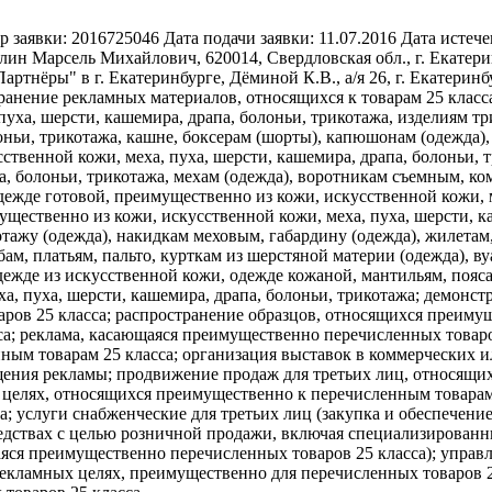
р заявки:
2016725046
Дата подачи заявки:
11.07.2016
Дата истече
лин Марсель Михайлович, 620014, Свердловская обл., г. Екатеринб
нёры" в г. Екатеринбурге, Дёминой К.В., а/я 26, г. Екатеринбу
ранение рекламных материалов, относящихся к товарам 25 класса
пуха, шерсти, кашемира, драпа, болоньи, трикотажа, изделиям 
оньи, трикотажа, кашне, боксерам (шорты), капюшонам (одежда), 
ственной кожи, меха, пуха, шерсти, кашемира, драпа, болоньи,
па, болоньи, трикотажа, мехам (одежда), воротникам съемным, к
дежде готовой, преимущественно из кожи, искусственной кожи, м
щественно из кожи, искусственной кожи, меха, пуха, шерсти, ка
ажу (одежда), накидкам меховым, габардину (одежда), жилетам,
ам, платьям, пальто, курткам из шерстяной материи (одежда), ву
дежде из искусственной кожи, одежде кожаной, мантильям, пояс
а, пуха, шерсти, кашемира, драпа, болоньи, трикотажа; демонс
ов 25 класса; распространение образцов, относящихся преимущ
а; реклама, касающаяся преимущественно перечисленных товаро
ным товарам 25 класса; организация выставок в коммерческих 
щения рекламы; продвижение продаж для третьих лиц, относящи
целях, относящихся преимущественно к перечисленным товарам 
; услуги снабженческие для третьих лиц (закупка и обеспечени
редствах с целью розничной продажи, включая специализирован
яся преимущественно перечисленных товаров 25 класса); управ
 рекламных целях, преимущественно для перечисленных товаров 