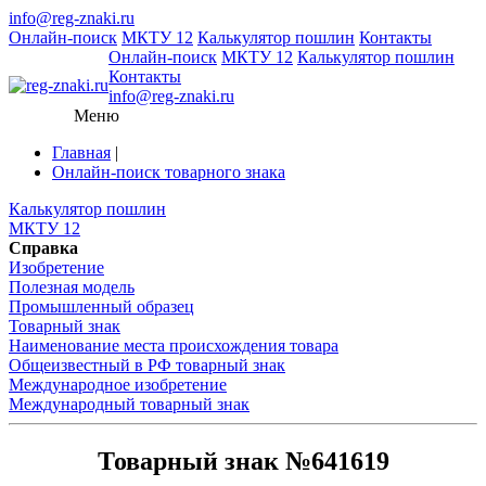
info@reg-znaki.ru
Онлайн-поиск
МКТУ 12
Калькулятор пошлин
Контакты
Онлайн-поиск
МКТУ 12
Калькулятор пошлин
Контакты
info@reg-znaki.ru
Меню
Главная
|
Онлайн-поиск товарного знака
Калькулятор пошлин
МКТУ 12
Справка
Изобретение
Полезная модель
Промышленный образец
Товарный знак
Наименование места происхождения товара
Общеизвестный в РФ товарный знак
Международное изобретение
Международный товарный знак
Товарный знак №641619