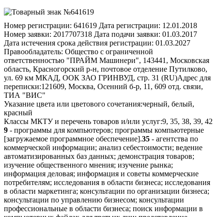
Номер регистрации:
641619
Дата регистрации:
12.01.2018
Номер заявки:
2017707318
Дата подачи заявки:
01.03.2017
Дата истечения срока действия регистрации:
01.03.2027
Правообладатель:
Общество с ограниченной
ответственностью "ПРАЙМ Машинери", 143441, Московская
область, Красногорский р-н, почтовое отделение Путилково,
ул. 69 км МКАД, ООК ЗАО ГРИНВУД, стр. 31 (RU)
Адрес для
переписки:
121609, Москва, Осенний б-р, 11, 609 отд. связи,
ТИА "ВИС"
Указание цвета или цветового сочетания:
черный, белый,
красный
Классы МКТУ и перечень товаров и/или услуг:
9, 35, 38, 39, 42
9
- программы для компьютеров; программы компьютерные
[загружаемое программное обеспечение].
35
- агентства по
коммерческой информации; анализ себестоимости; ведение
автоматизированных баз данных; демонстрация товаров;
изучение общественного мнения; изучение рынка;
информация деловая; информация и советы коммерческие
потребителям; исследования в области бизнеса; исследования
в области маркетинга; консультации по организации бизнеса;
консультации по управлению бизнесом; консультации
профессиональные в области бизнеса; поиск информации в