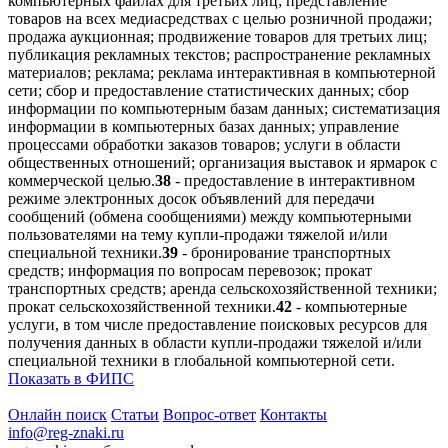
компьютерных файлах для третьих лиц; представление
товаров на всех медиасредствах с целью розничной продажи;
продажа аукционная; продвижение товаров для третьих лиц;
публикация рекламных текстов; распространение рекламных
материалов; реклама; реклама интерактивная в компьютерной
сети; сбор и предоставление статистических данных; сбор
информации по компьютерным базам данных; систематизация
информации в компьютерных базах данных; управление
процессами обработки заказов товаров; услуги в области
общественных отношений; организация выставок и ярмарок с
коммерческой целью.
38
- предоставление в интерактивном
режиме электронных досок объявлений для передачи
сообщений (обмена сообщениями) между компьютерными
пользователями на тему купли-продажи тяжелой и/или
специальной техники.
39
- бронирование транспортных
средств; информация по вопросам перевозок; прокат
транспортных средств; аренда сельскохозяйственной техники;
прокат сельскохозяйственной техники.
42
- компьютерные
услуги, в том числе предоставление поисковых ресурсов для
получения данных в области купли-продажи тяжелой и/или
специальной техники в глобальной компьютерной сети.
Показать в ФИПС
Онлайн поиск
Статьи
Вопрос-ответ
Контакты
info@reg-znaki.ru