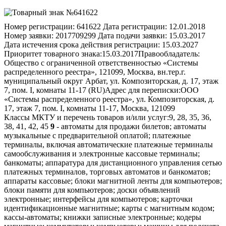
Номер регистрации:
641622
Дата регистрации:
12.01.2018
Номер заявки:
2017709299
Дата подачи заявки:
15.03.2017
Дата истечения срока действия регистрации:
15.03.2027
Приоритет товарного знака:
15.03.2017
Правообладатель:
Общество с ограниченной ответственностью «Системы
распределенного реестра», 121099, Москва, вн.тер.г.
муниципальный округ Арбат, ул. Композиторская, д. 17, этаж
7, пом. I, комнаты 11-17 (RU)
Адрес для переписки:
ООО
«Системы распределенного реестра», ул. Композиторская, д.
17, этаж 7, пом. I, комнаты 11-17, Москва, 121099
Классы МКТУ и перечень товаров и/или услуг:
9, 28, 35, 36,
38, 41, 42, 45
9
- автоматы для продажи билетов; автоматы
музыкальные с предварительной оплатой; платежные
терминалы, включая автоматические платежные терминалы
самообслуживания и электронные кассовые терминалы;
банкоматы; аппаратура для дистанционного управления сетью
платежных терминалов, торговых автоматов и банкоматов;
аппараты кассовые; блоки магнитной ленты для компьютеров;
блоки памяти для компьютеров; доски объявлений
электронные; интерфейсы для компьютеров; карточки
идентификационные магнитные; карты с магнитным кодом;
кассы-автоматы; книжки записные электронные; кодеры