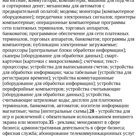
магнитные; коммутаторы; компьютеры; машины для подсчета
и сортировки денег; механизмы для автоматов с
предварительной оплатой; модемы; мониторы [компьютерное
оборудование]; передатчики электронных сигналов; принтеры
компьютерные; операционные компьютерные программы
сети платежных терминалов, торговых аппаратов,
банкоматов; программное обеспечение для сети платежных
терминалов, торговых аппаратов, банкоматов; программы для
компьютеров; публикации электронные загружаемые;
процессоры [центральные блоки обработки информации];
сканеры [оборудование для обработки данных]; смарт-
карточки [карточки с микросхемами]; счетчики; текст-
процессоры; устройства для выписывания счетов; устройства
для обработки информации; часы табельные [устройства для
регистрации времени]; устройства коммутационные
[оборудование для обработки информации]; устройства
периферийные компьютеров; устройства считывающие
[оборудование для обработки данных]; устройства,
считывающие штриховые коды; дисплеи для платежных
терминалов, банкоматов, автоматов; носители информации
магнитные; чипы [интегральные схемы].
28
- устройства для
игр и развлечений с обязательным использованием внешнего
экрана или монитора.
35
- реклама; менеджмент в сфере
бизнеса; административная деятельность в сфере бизнеса;
офисная служба; абонирование телекоммуникационных услуг