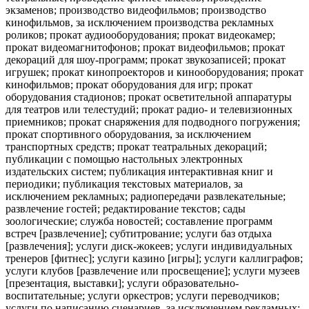
экзаменов; производство видеофильмов; производство
кинофильмов, за исключением производства рекламных
роликов; прокат аудиооборудования; прокат видеокамер;
прокат видеомагнитофонов; прокат видеофильмов; прокат
декораций для шоу-программ; прокат звукозаписей; прокат
игрушек; прокат кинопроекторов и кинооборудования; прокат
кинофильмов; прокат оборудования для игр; прокат
оборудования стадионов; прокат осветительной аппаратуры
для театров или телестудий; прокат радио- и телевизионных
приемников; прокат снаряжения для подводного погружения;
прокат спортивного оборудования, за исключением
транспортных средств; прокат театральных декораций;
публикации с помощью настольных электронных
издательских систем; публикация интерактивная книг и
периодики; публикация текстовых материалов, за
исключением рекламных; радиопередачи развлекательные;
развлечение гостей; редактирование текстов; сады
зоологические; служба новостей; составление программ
встреч [развлечение]; субтитрование; услуги баз отдыха
[развлечения]; услуги диск-жокеев; услуги индивидуальных
тренеров [фитнес]; услуги казино [игры]; услуги каллиграфов;
услуги клубов [развлечение или просвещение]; услуги музеев
[презентация, выставки]; услуги образовательно-
воспитательные; услуги оркестров; услуги переводчиков;
услуги по написанию сценариев, за исключением рекламных;