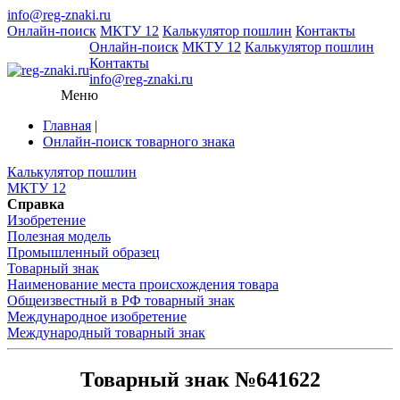
info@reg-znaki.ru
Онлайн-поиск
МКТУ 12
Калькулятор пошлин
Контакты
Онлайн-поиск
МКТУ 12
Калькулятор пошлин
Контакты
info@reg-znaki.ru
Меню
Главная
|
Онлайн-поиск товарного знака
Калькулятор пошлин
МКТУ 12
Справка
Изобретение
Полезная модель
Промышленный образец
Товарный знак
Наименование места происхождения товара
Общеизвестный в РФ товарный знак
Международное изобретение
Международный товарный знак
Товарный знак №641622