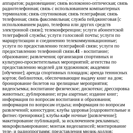
аппаратов; радиовещание; связь волоконно-оптическая; связь
радиотелефонная; связь с использованием компьютерных
терминалов; связь спутниковая; связь телеграфная; связь
телефонная; связь факсимильная; служба пейджинговая [с
использованием радио, телефона или других средств
электронной связи]; телеконференции; услуги абонентской
телеграфной службы; услуги голосовой почты; услуги по
маршрутизации и соединению телекоммуникационные;
услуги по предоставлению телеграфной связи; услуги по
предоставлению телефонной связи.
41
- воспитание;
образование; развлечения; организация спортивных и
культурно-просветительных мероприятий; агентства по
предоставлению моделей для художников; академии
[обучение]; аренда спортивных площадок; аренда теннисных
кортов; библиотеки, обеспечивающие выдачу книг на дом;
бронирование билетов на зрелищные мероприятия;
видеосъемка; воспитание физическое; дискотеки; дрессировка
животных; дублирование; игры азартные; издание книг;
информация по вопросам воспитания и образования;
информация по вопросам отдыха; информация по вопросам
развлечений; киностудии; клубы здоровья [оздоровительные и
фитнес-тренировки]; клубы-кафе ночные [развлечение];
макетирование публикаций, за исключением рекламных;
микрофильмирование; монтаж видеозаписей; монтирование
теле- и радиопрограмм; представления мюзик-холлов;