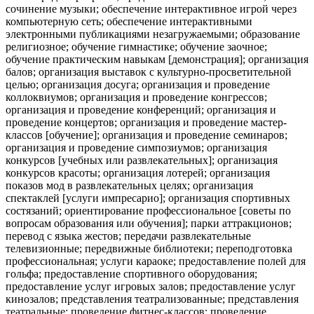
сочинение музыки; обеспечение интерактивное игрой через
компьютерную сеть; обеспечение интерактивными
электронными публикациями незагружаемыми; образование
религиозное; обучение гимнастике; обучение заочное;
обучение практическим навыкам [демонстрация]; организация
балов; организация выставок с культурно-просветительной
целью; организация досуга; организация и проведение
коллоквиумов; организация и проведение конгрессов;
организация и проведение конференций; организация и
проведение концертов; организация и проведение мастер-
классов [обучение]; организация и проведение семинаров;
организация и проведение симпозиумов; организация
конкурсов [учебных или развлекательных]; организация
конкурсов красоты; организация лотерей; организация
показов мод в развлекательных целях; организация
спектаклей [услуги импресарио]; организация спортивных
состязаний; ориентирование профессиональное [советы по
вопросам образования или обучения]; парки аттракционов;
перевод с языка жестов; передачи развлекательные
телевизионные; передвижные библиотеки; переподготовка
профессиональная; услуги караоке; предоставление полей для
гольфа; предоставление спортивного оборудования;
предоставление услуг игровых залов; предоставление услуг
кинозалов; представления театрализованные; представления
театральные; проведение фитнес-классов; проведение