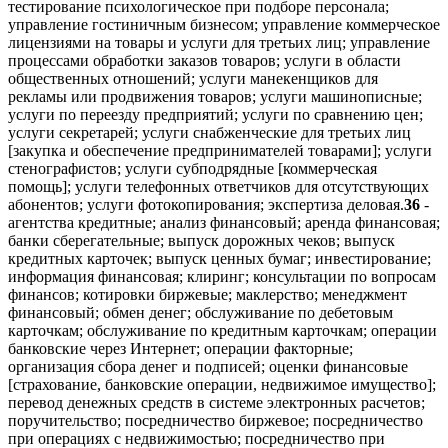
тестирование психологическое при подборе персонала;
управление гостиничным бизнесом; управление коммерческое
лицензиями на товары и услуги для третьих лиц; управление
процессами обработки заказов товаров; услуги в области
общественных отношений; услуги манекенщиков для
рекламы или продвижения товаров; услуги машинописные;
услуги по переезду предприятий; услуги по сравнению цен;
услуги секретарей; услуги снабженческие для третьих лиц
[закупка и обеспечение предпринимателей товарами]; услуги
стенографистов; услуги субподрядные [коммерческая
помощь]; услуги телефонных ответчиков для отсутствующих
абонентов; услуги фотокопирования; экспертиза деловая.
36
-
агентства кредитные; анализ финансовый; аренда финансовая;
банки сберегательные; выпуск дорожных чеков; выпуск
кредитных карточек; выпуск ценных бумаг; инвестирование;
информация финансовая; клиринг; консультации по вопросам
финансов; котировки биржевые; маклерство; менеджмент
финансовый; обмен денег; обслуживание по дебетовым
карточкам; обслуживание по кредитным карточкам; операции
банковские через Интернет; операции факторные;
организация сбора денег и подписей; оценки финансовые
[страхование, банковские операции, недвижимое имущество];
перевод денежных средств в системе электронных расчетов;
поручительство; посредничество биржевое; посредничество
при операциях с недвижимостью; посредничество при