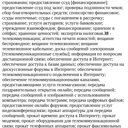
страховании; предоставление ссуд [финансирование];
предоставление ссуд под залог; проверка подлинности чеков;
сбор благотворительных средств; спонсорство финансовое;
ссуды ипотечные; ссуды с погашением в рассрочку;
страхование; услуги актуариев; услуги банковские;
учреждение взаимофондов; финансирование; хранение в
сейфах; хранение ценностей; экспертиза налоговая.
38
-
телекоммуникации; агентства печати новостей; вещание
беспроводное; вещание телевизионное; вещание
телевизионное кабельное; доска сообщений электронная
[телекоммуникационные службы]; информация по вопросам
дистанционной связи; обеспечение доступа в Интернет;
обеспечение доступа к базам данных; обеспечение доступа на
дискуссионные форумы в Интернете; обеспечение
телекоммуникационного подключения к Интернету;
обеспечение телекоммуникационными каналами,
предоставляющими услуги телемагазинов; передача
поздравительных открыток онлайн; передача сообщений;
передача сообщений и изображений с использованием
компьютера; передача телеграмм; передача цифровых файлов;
предоставление онлайн форумов; предоставление услуг
видеоконференцсвязи; прокат аппаратуры для передачи
сообщений; прокат времени доступа к Интернету; прокат
модемов; прокат оборудования для телекоммуникационной
связи; прокат телефонных аппаратов; прокат факсимильных