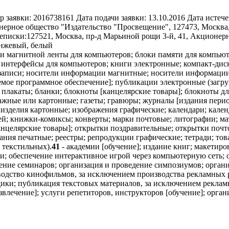
р заявки:
2016738161
Дата подачи заявки:
13.10.2016
Дата истече
ерное общество "Издательство "Просвещение", 127473, Москва, 
еписки:
127521, Москва, пр-д Марьиной рощи 3-й, 41, Акционер
анжевый, белый
и магнитной ленты для компьютеров; блоки памяти для компьюте
 интерфейсы для компьютеров; книги электронные; компакт-диск
озаписи; носители информации магнитные; носители информаци
мое программное обеспечение]; публикации электронные (загру
 плакаты; бланки; блокноты [канцелярские товары]; блокноты д
ые или картонные; газеты; гравюры; журналы [издания периоди
 изделия картонные; изображения графические; календари; кале
ей; книжки-комиксы; конверты; марки почтовые; литографии; ма
нцелярские товары]; открытки поздравительные; открытки почт
ания печатные; реестры; репродукции графические; тетради; то
 текстильных).
41
- академии [обучение]; издание книг; макетир
обеспечение интерактивное игрой через компьютерную сеть; о
ние семинаров; организация и проведение симпозиумов; организ
зводство кинофильмов, за исключением производства рекламных
дики; публикация текстовых материалов, за исключением реклам
влечение]; услуги репетиторов, инструкторов [обучение]; орга