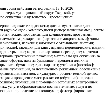
ния срока действия регистрации:
13.10.2026
вн.тер.г. муниципальный округ Тверской, ул.
ное общество "Издательство "Просвещение"
ров; видеокассеты; дискеты; диски звукозаписи; диски
и (аудио-видео); компакт-диски [неперезаписываемые]; ленты
и оптические; программы для компьютеров; программы
жаемые); смарт-карточки [карточки с микросхемами]; чипы
ля рисования, черчения; блокноты с отрывными листами;
ческие]; закладки для книг; издания периодические; издания
ндари отрывные; картинки; картинки переводные; карточки
териалы графические печатные; материалы для обучения (за
овые; офорты; пакеты бумажные; переплеты для книг;
вары писчебумажные; транспаранты; учебники [пособия];
ование публикаций, за исключением рекламных; обеспечение
рганизация выставок с культурно-просветительной целью;
ация и проведение мастер-классов (обучение); передачи
 роликов; публикации с помощью настольных электронных
ных; услуги образовательно-воспитательные; услуги по
низация и проведение коллоквиумов; фотографирование;