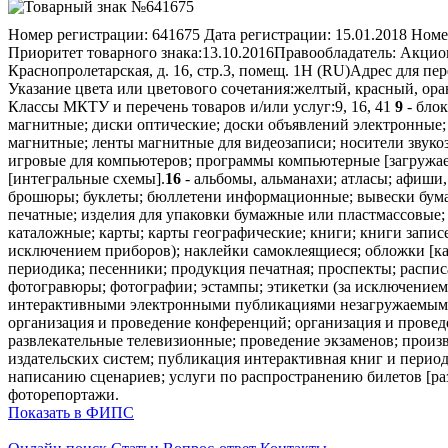
Номер регистрации:
641675
Дата регистрации:
15.01.2018
Номе
Приоритет товарного знака:
13.10.2016
Правообладатель:
Акцион
Краснопролетарская, д. 16, стр.3, помещ. 1Н (RU)
Адрес для пер
Указание цвета или цветового сочетания:
желтый, красный, ор
Классы МКТУ и перечень товаров и/или услуг:
9, 16, 41
9
- блок
магнитные; диски оптические; доски объявлений электронные;
магнитные; ленты магнитные для видеозаписи; носители звук
игровые для компьютеров; программы компьютерные [загружае
[интегральные схемы].
16
- альбомы, альманахи; атласы; афиши,
брошюры; буклеты; бюллетени информационные; вывески бумажн
печатные; изделия для упаковки бумажные или пластмассовые;
каталожные; карты; карты географические; книги; книги запис
исключением приборов); наклейки самоклеящиеся; обложки [ка
периодика; песенники; продукция печатная; проспекты; распис
фотогравюры; фотографии; эстампы; этикетки (за исключением
интерактивными электронными публикациями незагружаемыми; 
организация и проведение конференций; организация и проведе
развлекательные телевизионные; проведение экзаменов; прои
издательских систем; публикация интерактивная книг и перио
написанию сценариев; услуги по распространению билетов [раз
фоторепортажи.
Показать в ФИПС