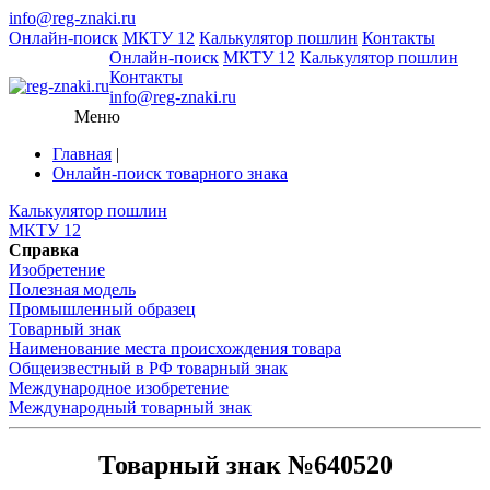
info@reg-znaki.ru
Онлайн-поиск
МКТУ 12
Калькулятор пошлин
Контакты
Онлайн-поиск
МКТУ 12
Калькулятор пошлин
Контакты
info@reg-znaki.ru
Меню
Главная
|
Онлайн-поиск товарного знака
Калькулятор пошлин
МКТУ 12
Справка
Изобретение
Полезная модель
Промышленный образец
Товарный знак
Наименование места происхождения товара
Общеизвестный в РФ товарный знак
Международное изобретение
Международный товарный знак
Товарный знак №640520