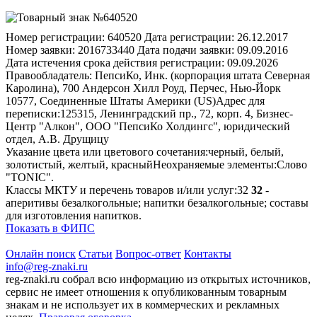
Номер регистрации:
640520
Дата регистрации:
26.12.2017
Номер заявки:
2016733440
Дата подачи заявки:
09.09.2016
Дата истечения срока действия регистрации:
09.09.2026
Правообладатель:
ПепсиКо, Инк. (корпорация штата Северная
Каролина), 700 Андерсон Хилл Роуд, Перчес, Нью-Йорк
10577, Соединенные Штаты Америки (US)
Адрес для
переписки:
125315, Ленинградский пр., 72, корп. 4, Бизнес-
Центр "Алкон", ООО "ПепсиКо Холдингс", юридический
отдел, А.В. Друщицу
Указание цвета или цветового сочетания:
черный, белый,
золотистый, желтый, красный
Неохраняемые элементы:
Слово
"TONIC".
Классы МКТУ и перечень товаров и/или услуг:
32
32
-
аперитивы безалкогольные; напитки безалкогольные; составы
для изготовления напитков.
Показать в ФИПС
Онлайн поиск
Статьи
Вопрос-ответ
Контакты
info@reg-znaki.ru
reg-znaki.ru собрал всю информацию из открытых источников,
сервис не имеет отношения к опубликованным товарным
знакам и не использует их в коммерческих и рекламных