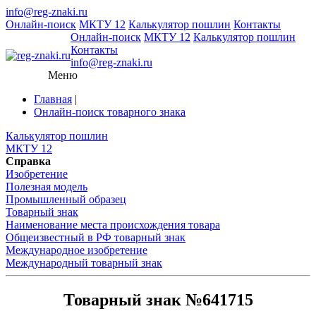
info@reg-znaki.ru
Онлайн-поиск
МКТУ 12
Калькулятор пошлин
Контакты
Онлайн-поиск
МКТУ 12
Калькулятор пошлин
Контакты
info@reg-znaki.ru
Меню
Главная
|
Онлайн-поиск товарного знака
Калькулятор пошлин
МКТУ 12
Справка
Изобретение
Полезная модель
Промышленный образец
Товарный знак
Наименование места происхождения товара
Общеизвестный в РФ товарный знак
Международное изобретение
Международный товарный знак
Товарный знак №641715