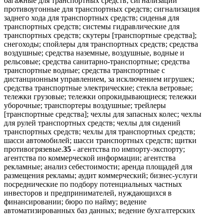
багажные для транспортных средств; сигнализации
противоугонные для транспортных средств; сигнализация
заднего хода для транспортных средств; сиденья для
транспортных средств; системы гидравлические для
транспортных средств; скутеры [транспортные средства];
снегоходы; спойлеры для транспортных средств; средства
воздушные; средства наземные, воздушные, водные и
рельсовые; средства санитарно-транспортные; средства
транспортные водные; средства транспортные с
дистанционным управлением, за исключением игрушек;
средства транспортные электрические; стекла ветровые;
тележки грузовые; тележки опрокидывающиеся; тележки
уборочные; транспортеры воздушные; трейлеры
[транспортные средства]; чехлы для запасных колес; чехлы
для рулей транспортных средств; чехлы для сидений
транспортных средств; чехлы для транспортных средств;
шасси автомобилей; шасси транспортных средств; щитки
противогрязевые.
35
- агентства по импорту-экспорту;
агентства по коммерческой информации; агентства
рекламные; анализ себестоимости; аренда площадей для
размещения рекламы; аудит коммерческий; бизнес-услуги
посреднические по подбору потенциальных частных
инвесторов и предпринимателей, нуждающихся в
финансировании; бюро по найму; ведение
автоматизированных баз данных; ведение бухгалтерских