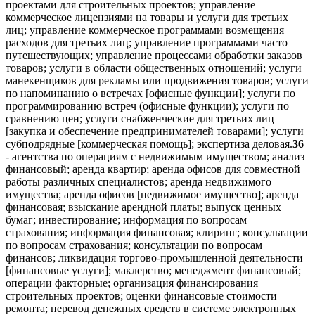
проектами для строительных проектов; управление
коммерческое лицензиями на товары и услуги для третьих
лиц; управление коммерческое программами возмещения
расходов для третьих лиц; управление программами часто
путешествующих; управление процессами обработки заказов
товаров; услуги в области общественных отношений; услуги
манекенщиков для рекламы или продвижения товаров; услуги
по напоминанию о встречах [офисные функции]; услуги по
программированию встреч (офисные функции); услуги по
сравнению цен; услуги снабженческие для третьих лиц
[закупка и обеспечение предпринимателей товарами]; услуги
субподрядные [коммерческая помощь]; экспертиза деловая.
36
- агентства по операциям с недвижимым имуществом; анализ
финансовый; аренда квартир; аренда офисов для совместной
работы различных специалистов; аренда недвижимого
имущества; аренда офисов [недвижимое имущество]; аренда
финансовая; взыскание арендной платы; выпуск ценных
бумаг; инвестирование; информация по вопросам
страхования; информация финансовая; клиринг; консультации
по вопросам страхования; консультации по вопросам
финансов; ликвидация торгово-промышленной деятельности
[финансовые услуги]; маклерство; менеджмент финансовый;
операции факторные; организация финансирования
строительных проектов; оценки финансовые стоимости
ремонта; перевод денежных средств в системе электронных