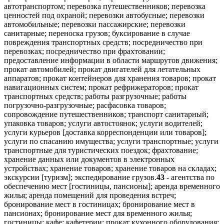
автотранспортом; перевозка путешественников; перевозка
ценностей под охраной; перевозки автобусные; перевозки
автомобильные; перевозки пассажирские; перевозки
санитарные; переноска грузов; буксирование в случае
повреждения транспортных средств; посредничество при
перевозках; посредничество при фрахтовании;
предоставление информации в области маршрутов движения;
прокат автомобилей; прокат двигателей для летательных
аппаратов; прокат контейнеров для хранения товаров; прокат
навигационных систем; прокат рефрижераторов; прокат
транспортных средств; работы разгрузочные; работы
погрузочно-разгрузочные; расфасовка товаров;
сопровождение путешественников; транспорт санитарный;
упаковка товаров; услуги автостоянок; услуги водителей;
услуги курьеров [доставка корреспонденции или товаров];
услуги по спасанию имущества; услуги транспортные; услуги
транспортные для туристических поездок; фрахтование;
хранение данных или документов в электронных
устройствах; хранение товаров; хранение товаров на складах;
экскурсии [туризм]; экспедирование грузов.
43
- агентства по
обеспечению мест [гостиницы, пансионы]; аренда временного
жилья; аренда помещений для проведения встреч;
бронирование мест в гостиницах; бронирование мест в
пансионах; бронирование мест для временного жилья;
гостиницы; кафе; кафетерии; прокат кухонного оборудования;