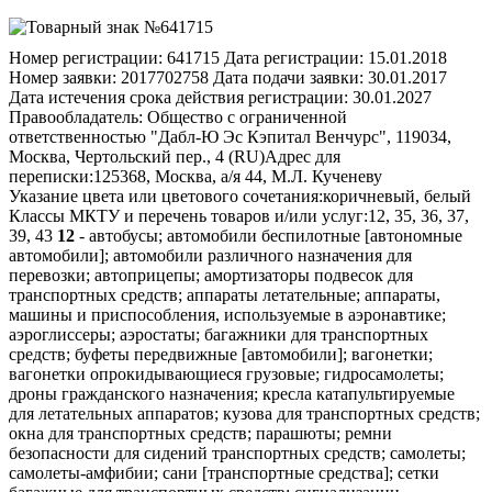
Номер регистрации:
641715
Дата регистрации:
15.01.2018
Номер заявки:
2017702758
Дата подачи заявки:
30.01.2017
Дата истечения срока действия регистрации:
30.01.2027
Правообладатель:
Общество с ограниченной
ответственностью "Дабл-Ю Эс Кэпитал Венчурс", 119034,
Москва, Чертольский пер., 4 (RU)
Адрес для
переписки:
125368, Москва, а/я 44, М.Л. Кученеву
Указание цвета или цветового сочетания:
коричневый, белый
Классы МКТУ и перечень товаров и/или услуг:
12, 35, 36, 37,
39, 43
12
- автобусы; автомобили беспилотные [автономные
автомобили]; автомобили различного назначения для
перевозки; автоприцепы; амортизаторы подвесок для
транспортных средств; аппараты летательные; аппараты,
машины и приспособления, используемые в аэронавтике;
аэроглиссеры; аэростаты; багажники для транспортных
средств; буфеты передвижные [автомобили]; вагонетки;
вагонетки опрокидывающиеся грузовые; гидросамолеты;
дроны гражданского назначения; кресла катапультируемые
для летательных аппаратов; кузова для транспортных средств;
окна для транспортных средств; парашюты; ремни
безопасности для сидений транспортных средств; самолеты;
самолеты-амфибии; сани [транспортные средства]; сетки