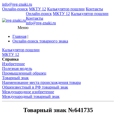
info@reg-znaki.ru
Онлайн-поиск
МКТУ 12
Калькулятор пошлин
Контакты
Онлайн-поиск
МКТУ 12
Калькулятор пошлин
Контакты
info@reg-znaki.ru
Меню
Главная
|
Онлайн-поиск товарного знака
Калькулятор пошлин
МКТУ 12
Справка
Изобретение
Полезная модель
Промышленный образец
Товарный знак
Наименование места происхождения товара
Общеизвестный в РФ товарный знак
Международное изобретение
Международный товарный знак
Товарный знак №641735