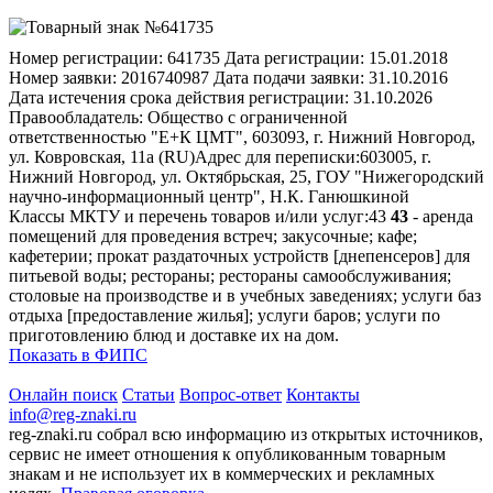
Номер регистрации:
641735
Дата регистрации:
15.01.2018
Номер заявки:
2016740987
Дата подачи заявки:
31.10.2016
Дата истечения срока действия регистрации:
31.10.2026
Правообладатель:
Общество с ограниченной
ответственностью "Е+К ЦМТ", 603093, г. Нижний Новгород,
ул. Ковровская, 11а (RU)
Адрес для переписки:
603005, г.
Нижний Новгород, ул. Октябрьская, 25, ГОУ "Нижегородский
научно-информационный центр", Н.К. Ганюшкиной
Классы МКТУ и перечень товаров и/или услуг:
43
43
- аренда
помещений для проведения встреч; закусочные; кафе;
кафетерии; прокат раздаточных устройств [днепенсеров] для
питьевой воды; рестораны; рестораны самообслуживания;
столовые на производстве и в учебных заведениях; услуги баз
отдыха [предоставление жилья]; услуги баров; услуги по
приготовлению блюд и доставке их на дом.
Показать в ФИПС
Онлайн поиск
Статьи
Вопрос-ответ
Контакты
info@reg-znaki.ru
reg-znaki.ru собрал всю информацию из открытых источников,
сервис не имеет отношения к опубликованным товарным
знакам и не использует их в коммерческих и рекламных