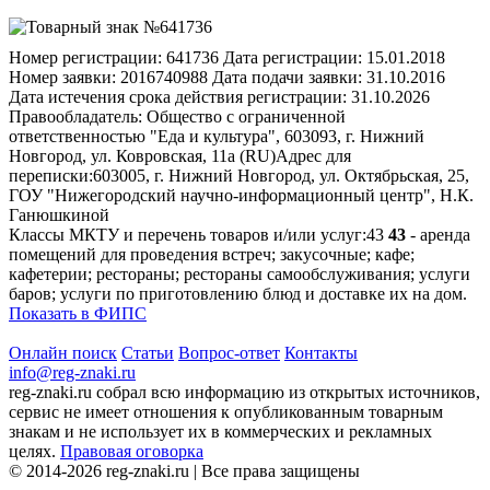
Номер регистрации:
641736
Дата регистрации:
15.01.2018
Номер заявки:
2016740988
Дата подачи заявки:
31.10.2016
Дата истечения срока действия регистрации:
31.10.2026
Правообладатель:
Общество с ограниченной
ответственностью "Еда и культура", 603093, г. Нижний
Новгород, ул. Ковровская, 11а (RU)
Адрес для
переписки:
603005, г. Нижний Новгород, ул. Октябрьская, 25,
ГОУ "Нижегородский научно-информационный центр", Н.К.
Ганюшкиной
Классы МКТУ и перечень товаров и/или услуг:
43
43
- аренда
помещений для проведения встреч; закусочные; кафе;
кафетерии; рестораны; рестораны самообслуживания; услуги
баров; услуги по приготовлению блюд и доставке их на дом.
Показать в ФИПС
Онлайн поиск
Статьи
Вопрос-ответ
Контакты
info@reg-znaki.ru
reg-znaki.ru собрал всю информацию из открытых источников,
сервис не имеет отношения к опубликованным товарным
знакам и не использует их в коммерческих и рекламных
целях.
Правовая оговорка
© 2014-2026 reg-znaki.ru | Все права защищены