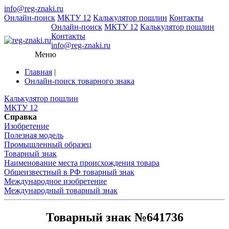
info@reg-znaki.ru
Онлайн-поиск
МКТУ 12
Калькулятор пошлин
Контакты
Онлайн-поиск
МКТУ 12
Калькулятор пошлин
Контакты
info@reg-znaki.ru
Меню
Главная
|
Онлайн-поиск товарного знака
Калькулятор пошлин
МКТУ 12
Справка
Изобретение
Полезная модель
Промышленный образец
Товарный знак
Наименование места происхождения товара
Общеизвестный в РФ товарный знак
Международное изобретение
Международный товарный знак
Товарный знак №641736