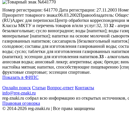
Номер регистрации:
641770
Дата регистрации:
27.11.2003
Номер
Приоритет товарного знака:
06.03.2002
Правообладатель:
Общест
(RU)
Адрес для переписки:
Центр обработки корреспонденции м
Классы МКТУ и перечень товаров и/или услуг:
32, 33
32
- апери
безалкогольные; сусло виноградное; воды [напитки]; воды газ
минеральные [напитки]; напитки на основе молочной сыворотк
газированных напитков; сассапариль [безалкогольный напиток];
солодовое; составы для изготовления газированной воды; сост
воды; сусло; таблетки для изготовления газированных напитко
(напитки); эссенции для изготовления напитков.
33
- алкогольн
анисовая водка; анисовый ликер; аперитивы; арак; бренди; вин
настойка мятная; напитки, способствующие пищеварению [спирт
фруктовые спиртовые; эссенции спиртовые.
Показать в ФИПС
Онлайн поиск
Статьи
Вопрос-ответ
Контакты
info@reg-znaki.ru
reg-znaki.ru собрал всю информацию из открытых источников,
Правовая оговорка
© 2014-2026 reg-znaki.ru | Все права защищены