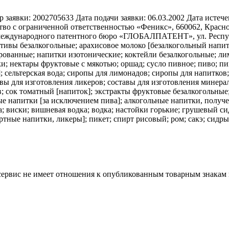
 заявки:
2002705633
Дата подачи заявки:
06.03.2002
Дата истече
во с ограниченной ответственностью «Феникс», 660062, Красноярс
еждународного патентного бюро «ГЛОБАЛПАТЕНТ», ул. Республи
тивы безалкогольные; арахисовое молоко [безалкогольный напи
ированные; напитки изотонические; коктейли безалкогольные; ли
и; нектары фруктовые с мякотью; оршад; сусло пивное; пиво; п
 сельтерская вода; сиропы для лимонадов; сиропы для напитков;
авы для изготовления ликеров; составы для изготовления минера
в; сок томатный [напиток]; экстракты фруктовые безалкогольные
ые напитки [за исключением пива]; алкогольные напитки, получ
а; виски; вишневая водка; водка; настойки горькие; грушевый с
ные напитки, ликеры]; пикет; спирт рисовый; ром; сакэ; сидры
 сервис не имеет отношения к опубликованным товарным знакам 