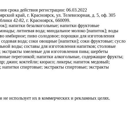
ния срока действия регистрации:
06.03.2022
кий край, г. Красноярск, ул. Телевизорная, д. 5, оф. 305
ки 42-82, г. Красноярск, 660099.
ток]; напитки безалкогольные; напитки фруктовые
монады; литиевая вода; миндальное молоко [напиток]; воды
иво имбирное; пиво солодовое; порошки для изготовления
 содовая вода; соки овощные [напитки]; соки фруктовые; сусло
льной воды; составы для изготовления напитков; столовые
; экстракты хмелевые для изготовления пива; шербеты
енные перегонкой; напитки алкогольные, содержащие фрукты;
идр; джин; коктейли; кюрасо; ликеры; напиток медовый;
; напитки спиртовые; экстракты спиртовые; экстракты
и не использует их в коммерческих и рекламных целях.