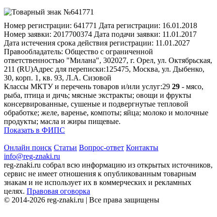
Номер регистрации:
641771
Дата регистрации:
16.01.2018
Номер заявки:
2017700374
Дата подачи заявки:
11.01.2017
Дата истечения срока действия регистрации:
11.01.2027
Правообладатель:
Общество с ограниченной
ответственностью "Милана", 302027, г. Орел, ул. Октябрьская,
211 (RU)
Адрес для переписки:
125475, Москва, ул. Дыбенко,
30, корп. 1, кв. 93, Л.А. Сизовой
Классы МКТУ и перечень товаров и/или услуг:
29
29
- мясо,
рыба, птица и дичь; мясные экстракты; овощи и фрукты
консервированные, сушеные и подвергнутые тепловой
обработке; желе, варенье, компоты; яйца; молоко и молочные
продукты; масла и жиры пищевые.
Показать в ФИПС
Онлайн поиск
Статьи
Вопрос-ответ
Контакты
info@reg-znaki.ru
reg-znaki.ru собрал всю информацию из открытых источников,
сервис не имеет отношения к опубликованным товарным
знакам и не использует их в коммерческих и рекламных
целях.
Правовая оговорка
© 2014-2026 reg-znaki.ru | Все права защищены