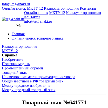
info@reg-znaki.ru
Онлайн-поиск
МКТУ 12
Калькулятор пошлин
Контакты
Онлайн-поиск
МКТУ 12
Калькулятор пошлин
Контакты
info@reg-znaki.ru
Меню
Главная
|
Онлайн-поиск товарного знака
Калькулятор пошлин
МКТУ 12
Справка
Изобретение
Полезная модель
Промышленный образец
Товарный знак
Наименование места происхождения товара
Общеизвестный в РФ товарный знак
Международное изобретение
Международный товарный знак
Товарный знак №641771