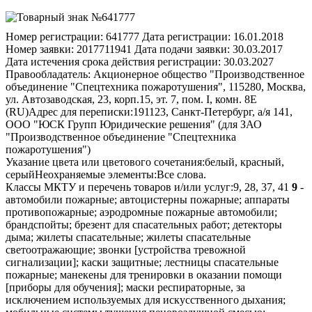
Номер регистрации:
641777
Дата регистрации:
16.01.2018
Номер заявки:
2017711941
Дата подачи заявки:
30.03.2017
Дата истечения срока действия регистрации:
30.03.2027
Правообладатель:
Акционерное общество "Производственное
объединение "Спецтехника пожаротушения", 115280, Москва,
ул. Автозаводская, 23, корп.15, эт. 7, пом. I, комн. 8Е
(RU)
Адрес для переписки:
191123, Санкт-Петербург, а/я 141,
ООО "ЮСК Групп Юридические решения" (для ЗАО
"Производственное объединение "Спецтехника
пожаротушения")
Указание цвета или цветового сочетания:
белый, красный,
серый
Неохраняемые элементы:
Все слова.
Классы МКТУ и перечень товаров и/или услуг:
9, 28, 37, 41
9
-
автомобили пожарные; автоцистерны пожарные; аппараты
противопожарные; аэродромные пожарные автомобили;
брандспойты; брезент для спасательных работ; детекторы
дыма; жилеты спасательные; жилеты спасательные
светоотражающие; звонки [устройства тревожной
сигнализации]; каски защитные; лестницы спасательные
пожарные; манекены для тренировки в оказании помощи
[приборы для обучения]; маски респираторные, за
исключением используемых для искусственного дыхания;