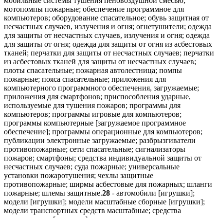
мобильные системы тушения пеновоздушной смесью;
мотопомпы пожарные; обеспечение программное для
компьютеров; оборудование спасательное; обувь защитная от
несчастных случаев, излучения и огня; огнетушители; одежда
для защиты от несчастных случаев, излучения и огня; одежда
для защиты от огня; одежда для защиты от огня из асбестовых
тканей; перчатки для защиты от несчастных случаев; перчатки
из асбестовых тканей для защиты от несчастных случаев;
плоты спасательные; пожарная автолестница; помпы
пожарные; пояса спасательные; приложения для
компьютерного программного обеспечения, загружаемые;
приложения для смартфонов; приспособления ударные,
используемые для тушения пожаров; программы для
компьютеров; программы игровые для компьютеров;
программы компьютерные [загружаемое программное
обеспечение]; программы операционные для компьютеров;
публикации электронные загружаемые; разбрызгиватели
противопожарные; сети спасательные; сигнализаторы
пожаров; смартфоны; средства индивидуальной защиты от
несчастных случаев; суда пожарные; универсальные
установки пожаротушения; чехлы защитные
противопожарные; ширмы асбестовые для пожарных; шланги
пожарные; шлемы защитные.
28
- автомобили [игрушки];
модели [игрушки]; модели масштабные сборные [игрушки];
модели транспортных средств масштабные; средства