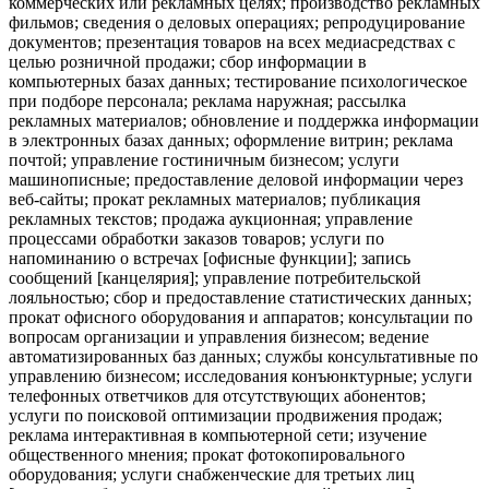
коммерческих или рекламных целях; производство рекламных
фильмов; сведения о деловых операциях; репродуцирование
документов; презентация товаров на всех медиасредствах с
целью розничной продажи; сбор информации в
компьютерных базах данных; тестирование психологическое
при подборе персонала; реклама наружная; рассылка
рекламных материалов; обновление и поддержка информации
в электронных базах данных; оформление витрин; реклама
почтой; управление гостиничным бизнесом; услуги
машинописные; предоставление деловой информации через
веб-сайты; прокат рекламных материалов; публикация
рекламных текстов; продажа аукционная; управление
процессами обработки заказов товаров; услуги по
напоминанию о встречах [офисные функции]; запись
сообщений [канцелярия]; управление потребительской
лояльностью; сбор и предоставление статистических данных;
прокат офисного оборудования и аппаратов; консультации по
вопросам организации и управления бизнесом; ведение
автоматизированных баз данных; службы консультативные по
управлению бизнесом; исследования конъюнктурные; услуги
телефонных ответчиков для отсутствующих абонентов;
услуги по поисковой оптимизации продвижения продаж;
реклама интерактивная в компьютерной сети; изучение
общественного мнения; прокат фотокопировального
оборудования; услуги снабженческие для третьих лиц