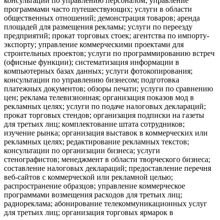
консультации по управлению персоналом; управление
программами часто путешествующих; услуги в области
общественных отношений; демонстрация товаров; аренда
площадей для размещения рекламы; услуги по переезду
предприятий; прокат торговых стоек; агентства по импорту-
экспорту; управление коммерческими проектами для
строительных проектов; услуги по программированию встреч
(офисные функции); систематизация информации в
компьютерных базах данных; услуги фотокопирования;
консультации по управлению бизнесом; подготовка
платежных документов; обзоры печати; услуги по сравнению
цен; реклама телевизионная; организация показов мод в
рекламных целях; услуги по подаче налоговых деклараций;
прокат торговых стендов; организация подписки на газеты
для третьих лиц; комплектование штата сотрудников;
изучение рынка; организация выставок в коммерческих или
рекламных целях; редактирование рекламных текстов;
консультации по организации бизнеса; услуги
стенографистов; менеджмент в области творческого бизнеса;
составление налоговых деклараций; предоставление перечня
веб-сайтов с коммерческой или рекламной целью;
распространение образцов; управление коммерческое
программами возмещения расходов для третьих лиц;
радиореклама; абонирование телекоммуникационных услуг
для третьих лиц; организация торговых ярмарок в