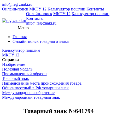
info@reg-znaki.ru
Онлайн-поиск
МКТУ 12
Калькулятор пошлин
Контакты
Онлайн-поиск
МКТУ 12
Калькулятор пошлин
Контакты
info@reg-znaki.ru
Меню
Главная
|
Онлайн-поиск товарного знака
Калькулятор пошлин
МКТУ 12
Справка
Изобретение
Полезная модель
Промышленный образец
Товарный знак
Наименование места происхождения товара
Общеизвестный в РФ товарный знак
Международное изобретение
Международный товарный знак
Товарный знак №641794