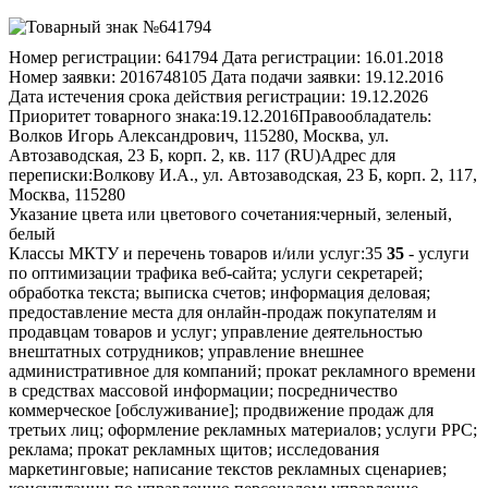
Номер регистрации:
641794
Дата регистрации:
16.01.2018
Номер заявки:
2016748105
Дата подачи заявки:
19.12.2016
Дата истечения срока действия регистрации:
19.12.2026
Приоритет товарного знака:
19.12.2016
Правообладатель:
Волков Игорь Александрович, 115280, Москва, ул.
Автозаводская, 23 Б, корп. 2, кв. 117 (RU)
Адрес для
переписки:
Волкову И.А., ул. Автозаводская, 23 Б, корп. 2, 117,
Москва, 115280
Указание цвета или цветового сочетания:
черный, зеленый,
белый
Классы МКТУ и перечень товаров и/или услуг:
35
35
- услуги
по оптимизации трафика веб-сайта; услуги секретарей;
обработка текста; выписка счетов; информация деловая;
предоставление места для онлайн-продаж покупателям и
продавцам товаров и услуг; управление деятельностью
внештатных сотрудников; управление внешнее
административное для компаний; прокат рекламного времени
в средствах массовой информации; посредничество
коммерческое [обслуживание]; продвижение продаж для
третьих лиц; оформление рекламных материалов; услуги PPC;
реклама; прокат рекламных щитов; исследования
маркетинговые; написание текстов рекламных сценариев;