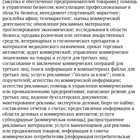
[закупка и обеспечение предпринимателей товарами]; помощь
в управлении бизнесом; консультации профессиональные в
области бизнеса; менеджмент спортивный; маркетинг;
расклейка афиш; телемаркетинг; оценка коммерческой
деятельности; обновление рекламных материалов;
прогнозирование экономическое; исследования в области
бизнеса; продажа розничная или оптовая лекарственных
средств, ветеринарных и гигиенических препаратов и
материалов медицинского назначения; прокат торговых
автоматов; аудит коммерческий; управление коммерческое
лицензиями на товары и услуги для третьих лиц;
согласование и заключение коммерческих операций для
третьих лиц; поиск информации в компьютерных файлах для
третьих лиц; услуги рекламные \"оплата за клик\"; поиск
поручителей; агентства по коммерческой информации;
агентства рекламные; помощь в управлении коммерческими
или промышленными предприятиями; написание резюме для
третьих лиц; ведение бухгалтерских документов;
макетирование рекламы; экспертиза деловая; бюро по найму;
составление отчетов о счетах; предоставление информации в
области деловых и коммерческих контактов; услуги
субподрядные [коммерческая помощь]; распространение
рекламных материалов; услуги манекенщиков для рекламы
или продвижения товаров; информация и советы
коммерческие потребителям [информация потребительская