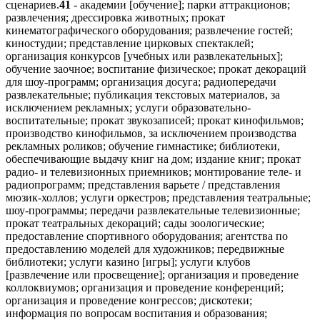
сценариев.
41
- академии [обучение]; парки аттракционов;
развлечения; дрессировка животных; прокат
кинематографического оборудования; развлечение гостей;
киностудии; представление цирковых спектаклей;
организация конкурсов [учебных или развлекательных];
обучение заочное; воспитание физическое; прокат декораций
для шоу-программ; организация досуга; радиопередачи
развлекательные; публикация текстовых материалов, за
исключением рекламных; услуги образовательно-
воспитательные; прокат звукозаписей; прокат кинофильмов;
производство кинофильмов, за исключением производства
рекламных роликов; обучение гимнастике; библиотеки,
обеспечивающие выдачу книг на дом; издание книг; прокат
радио- и телевизионных приемников; монтирование теле- и
радиопрограмм; представления варьете / представления
мюзик-холлов; услуги оркестров; представления театральные;
шоу-программы; передачи развлекательные телевизионные;
прокат театральных декораций; сады зоологические;
предоставление спортивного оборудования; агентства по
предоставлению моделей для художников; передвижные
библиотеки; услуги казино [игры]; услуги клубов
[развлечение или просвещение]; организация и проведение
коллоквиумов; организация и проведение конференций;
организация и проведение конгрессов; дискотеки;
информация по вопросам воспитания и образования;