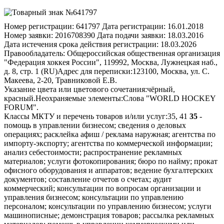
Номер регистрации:
641797
Дата регистрации:
16.01.2018
Номер заявки:
2016708390
Дата подачи заявки:
18.03.2016
Дата истечения срока действия регистрации:
18.03.2026
Правообладатель:
Общероссийская общественная организация
"Федерация хоккея России", 119992, Москва, Лужнецкая наб.,
д. 8, стр. 1 (RU)
Адрес для переписки:
123100, Москва, ул. С.
Макеева, 2-20, Травниковой Е.В.
Указание цвета или цветового сочетания:
чёрный,
красный.
Неохраняемые элементы:
Слова "WORLD HOCKEY
FORUM".
Классы МКТУ и перечень товаров и/или услуг:
35, 41
35
-
помощь в управлении бизнесом; сведения о деловых
операциях; расклейка афиш / реклама наружная; агентства по
импорту-экспорту; агентства по коммерческой информации;
анализ себестоимости; распространение рекламных
материалов; услуги фотокопирования; бюро по найму; прокат
офисного оборудования и аппаратов; ведение бухгалтерских
документов; составление отчетов о счетах; аудит
коммерческий; консультации по вопросам организации и
управления бизнесом; консультации по управлению
персоналом; консультации по управлению бизнесом; услуги
машинописные; демонстрация товаров; рассылка рекламных