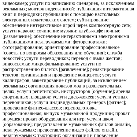
видеокамер; услуги по написанию сценариев, за исключением
рекламных; монтаж видеозаписей; публикация интерактивная
книг и периодики; публикации с помощью настольных
электронных издательских систем; субтитрование;
обеспечение интерактивное игрой через компьютерную сеть;
услуги караоке; сочинение музыки; клубы-кафе ночные
[развлечение]; обеспечение интерактивными электронными
публикациями незагружаемыми; фоторепортажи;
фотографирование; ориентирование профессиональное
[советы по вопросам образования или обучения]; служба
новостей; услуги переводчиков; перевод с языка жестов;
видеосъемка; микрофильмирование; услуги по
распространению билетов [развлечение]; редактирование
текстов; организация и проведение концертов; услуги
каллиграфов; макетирование публикаций, за исключением
рекламных; организация показов мод в развлекательных
целях; услуги репетиторов, инструкторов [обучение]; аренда
спортивных площадок; услуги диск-жокеев; услуги устных
переводчиков; услуги индивидуальных тренеров [фитнес];
проведение фитнес-классов; переподготовка
профессиональная; выпуск музыкальной продукции; прокат
игрушек; прокат оборудования для игр; услуги школ
[образование]; предоставление музыкальных файлов онлайн,
незагружаемых; предоставление видео файлов онлайн,
незагружаемых; тьюторинг; организация и проведение