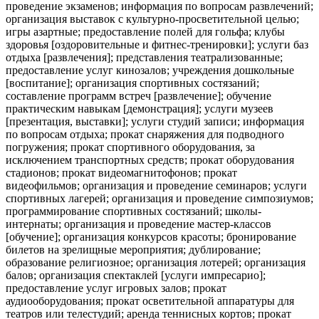
проведение экзаменов; информация по вопросам развлечений;
организация выставок с культурно-просветительной целью;
игры азартные; предоставление полей для гольфа; клубы
здоровья [оздоровительные и фитнес-тренировки]; услуги баз
отдыха [развлечения]; представления театрализованные;
предоставление услуг кинозалов; учреждения дошкольные
[воспитание]; организация спортивных состязаний;
составление программ встреч [развлечение]; обучение
практическим навыкам [демонстрация]; услуги музеев
[презентация, выставки]; услуги студий записи; информация
по вопросам отдыха; прокат снаряжения для подводного
погружения; прокат спортивного оборудования, за
исключением транспортных средств; прокат оборудования
стадионов; прокат видеомагнитофонов; прокат
видеофильмов; организация и проведение семинаров; услуги
спортивных лагерей; организация и проведение симпозиумов;
программирование спортивных состязаний; школы-
интернаты; организация и проведение мастер-классов
[обучение]; организация конкурсов красоты; бронирование
билетов на зрелищные мероприятия; дублирование;
образование религиозное; организация лотерей; организация
балов; организация спектаклей [услуги импресарио];
предоставление услуг игровых залов; прокат
аудиооборудования; прокат осветительной аппаратуры для
театров или телестудий; аренда теннисных кортов; прокат