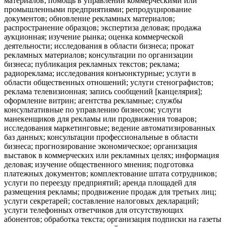
материалов; помощь в управлении коммерческими или
промышленными предприятиями; репродуцирование
документов; обновление рекламных материалов;
распространение образцов; экспертиза деловая; продажа
аукционная; изучение рынка; оценка коммерческой
деятельности; исследования в области бизнеса; прокат
рекламных материалов; консультации по организации
бизнеса; публикация рекламных текстов; реклама;
радиореклама; исследования конъюнктурные; услуги в
области общественных отношений; услуги стенографистов;
реклама телевизионная; запись сообщений [канцелярия];
оформление витрин; агентства рекламные; службы
консультативные по управлению бизнесом; услуги
манекенщиков для рекламы или продвижения товаров;
исследования маркетинговые; ведение автоматизированных
баз данных; консультации профессиональные в области
бизнеса; прогнозирование экономическое; организация
выставок в коммерческих или рекламных целях; информация
деловая; изучение общественного мнения; подготовка
платежных документов; комплектование штата сотрудников;
услуги по переезду предприятий; аренда площадей для
размещения рекламы; продвижение продаж для третьих лиц;
услуги секретарей; составление налоговых деклараций;
услуги телефонных ответчиков для отсутствующих
абонентов; обработка текста; организация подписки на газеты