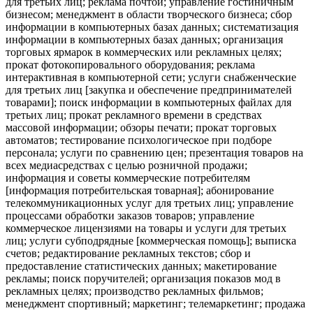
для третьих лиц; реклама почтой; управление гостиничным
бизнесом; менеджмент в области творческого бизнеса; сбор
информации в компьютерных базах данных; систематизация
информации в компьютерных базах данных; организация
торговых ярмарок в коммерческих или рекламных целях;
прокат фотокопировального оборудования; реклама
интерактивная в компьютерной сети; услуги снабженческие
для третьих лиц [закупка и обеспечение предпринимателей
товарами]; поиск информации в компьютерных файлах для
третьих лиц; прокат рекламного времени в средствах
массовой информации; обзоры печати; прокат торговых
автоматов; тестирование психологическое при подборе
персонала; услуги по сравнению цен; презентация товаров на
всех медиасредствах с целью розничной продажи;
информация и советы коммерческие потребителям
[информация потребительская товарная]; абонирование
телекоммуникационных услуг для третьих лиц; управление
процессами обработки заказов товаров; управление
коммерческое лицензиями на товары и услуги для третьих
лиц; услуги субподрядные [коммерческая помощь]; выписка
счетов; редактирование рекламных текстов; сбор и
предоставление статистических данных; макетирование
рекламы; поиск поручителей; организация показов мод в
рекламных целях; производство рекламных фильмов;
менеджмент спортивный; маркетинг; телемаркетинг; продажа