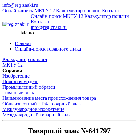
info@reg-znaki.ru
Онлайн-поиск
МКТУ 12
Калькулятор пошлин
Контакты
Онлайн-поиск
МКТУ 12
Калькулятор пошлин
Контакты
info@reg-znaki.ru
Меню
Главная
|
Онлайн-поиск товарного знака
Калькулятор пошлин
МКТУ 12
Справка
Изобретение
Полезная модель
Промышленный образец
Товарный знак
Наименование места происхождения товара
Общеизвестный в РФ товарный знак
Международное изобретение
Международный товарный знак
Товарный знак №641797