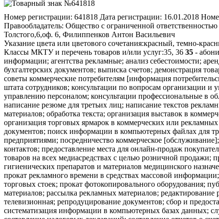
Номер регистрации:
641818
Дата регистрации:
16.01.2018
Номе
Правообладатель:
Общество с ограниченной ответственностью "
Толстого,6,оф. 6, Филиппенков Антон Васильевич
Указание цвета или цветового сочетания:
красный, темно-красн
Классы МКТУ и перечень товаров и/или услуг:
35, 36
35
- абони
информации; агентства рекламные; анализ себестоимости; аре
бухгалтерских документов; выписка счетов; демонстрация тов
советы коммерческие потребителям [информация потребительск
штата сотрудников; консультации по вопросам организации и у
управлению персоналом; консультации профессиональные в обл
написание резюме для третьих лиц; написание текстов реклам
материалов; обработка текста; организация выставок в коммер
организация торговых ярмарок в коммерческих или рекламных
документов; поиск информации в компьютерных файлах для т
предприятиями; посредничество коммерческое [обслуживание];
контактов; предоставление места для онлайн-продаж покупател
товаров на всех медиасредствах с целью розничной продажи; 
гигиенических препаратов и материалов медицинского назначе
прокат рекламного времени в средствах массовой информации;
торговых стоек; прокат фотокопировального оборудования; пу
материалов; рассылка рекламных материалов; редактирование р
телевизионная; репродуцирование документов; сбор и предост
систематизация информации в компьютерных базах данных; сл