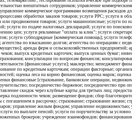
тах; телемаркетинг; тестирование психологическое при подборе
тельностью внештатных сотрудников; управление коммерческими
; управление коммерческое программами возмещения расходов дл
оцессами обработки заказов товаров; услуги PPC; услуги в об
ы или продвижения товаров; услуги машинописные; услуги по н
тий; услуги по подаче налоговых деклараций; услуги по поиско
нию цен; услуги рекламные "оплата за клик"; услуги секретарей
тов; услуги субподрядные [коммерческая помощь]; услуги телеф
; агентства по взысканию долгов; агентства по операциям с не
ущество]; аренда ферм и сельскохозяйственных предприятий; а
чеков; выпуск кредитных карточек; выпуск ценных бумаг; инве
трахования; консультации по вопросам финансов; консультиров
ятельности [финансовые услуги]; маклерство; менеджмент фина
живание по кредитным карточкам; операции факторные; организ
нностей; оценка леса на корню финансовая; оценка марок; оцен
ценки финансовые [страхование, банковские операции, недвижи
оручительство; посредничество биржевое; посредничество при о
авление скидок через клубные карты для третьих лиц; предостав
ерка подлинности чеков; размещение фондов; сбор благотворите
с погашением в рассрочку; страхование; страхование жизни; стр
пожаров; управление жилым фондом; управление недвижимостью;
 услуги по выплате пенсий; услуги по поручительству за условн
моженных брокеров; учреждение взаимофондов; финансирование;