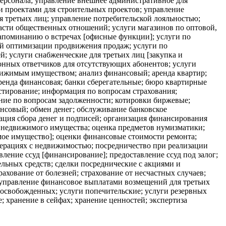
 персонала; управление внешнее административное для
 проектами для строительных проектов; управление
я третьих лиц; управление потребительской лояльностью;
ласти общественных отношений; услуги магазинов по оптовой,
апоминанию о встречах [офисные функции]; услуги по
вой оптимизации продвижения продаж; услуги по
; услуги снабженческие для третьих лиц [закупка и
онных ответчиков для отсутствующих абонентов; услуги
движимым имуществом; анализ финансовый; аренда квартир;
ренда финансовая; банки сберегательные; бюро квартирные
стирование; информация по вопросам страхования;
ание по вопросам задолженности; котировки биржевые;
нсовый; обмен денег; обслуживание банковское
ация сбора денег и подписей; организация финансирования
ка недвижимого имущества; оценка предметов нумизматики;
мое имущество]; оценки финансовые стоимости ремонта;
перациях с недвижимостью; посредничество при реализации
ление ссуд [финансирование]; предоставление ссуд под залог;
льных средств; сделки посреднические с акциями и
ахование от болезней; страхование от несчастных случаев;
 управление финансовое выплатами возмещений для третьих
о освобожденных; услуги попечительские; услуги резервных
 хранение в сейфах; хранение ценностей; экспертиза