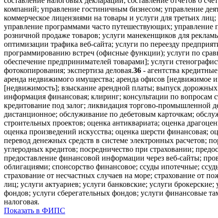
составление налоговых деклараций; составление отчетов о сче
компаний; управление гостиничным бизнесом; управление дея
коммерческое лицензиями на товары и услуги для третьих лиц
управление программами часто путешествующих; управление пр
розничной продаже товаров; услуги манекенщиков для реклам
оптимизации трафика веб-сайта; услуги по переезду предприя
программированию встреч (офисные функции); услуги по сравне
обеспечение предпринимателей товарами]; услуги стенографис
фотокопирования; экспертиза деловая.
36
- агентства кредитные
аренда недвижимого имущества; аренда офисов [недвижимое им
[недвижимость]; взыскание арендной платы; выпуск дорожных 
информация финансовая; клиринг; консультации по вопросам с
кредитование под залог; ликвидация торгово-промышленной де
дистанционное; обслуживание по дебетовым карточкам; обслу
строительных проектов; оценка антиквариата; оценка драгоце
оценка произведений искусства; оценка шерсти финансовая; о
перевод денежных средств в системе электронных расчетов; п
углеродных кредитов; посредничество при страховании; предост
предоставление финансовой информации через веб-сайты; пров
облигациями; спонсорство финансовое; ссуды ипотечные; ссуды 
страхование от несчастных случаев на море; страхование от 
лиц; услуги актуариев; услуги банковские; услуги брокерские;
фондов; услуги сберегательных фондов; услуги финансовые та
налоговая.
Показать в ФИПС