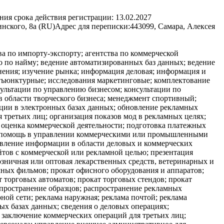
ния срока действия регистрации:
13.02.2027
нского, 8а (RU)
Адрес для переписки:
443099, Самара, Алексея
а по импорту-экспорту; агентства по коммерческой
о по найму; ведение автоматизированных баз данных; ведение
мнения; изучение рынка; информация деловая; информация и
онъюнктурные; исследования маркетинговые; комплектование
сультации по управлению бизнесом; консультации по
в области творческого бизнеса; менеджмент спортивный;
ации в электронных базах данных; обновление рекламных
я третьих лиц; организация показов мод в рекламных целях;
 оценка коммерческой деятельности; подготовка платежных
м; помощь в управлении коммерческими или промышленными
авление информации в области деловых и коммерческих
айтов с коммерческой или рекламной целью; презентация
озничная или оптовая лекарственных средств, ветеринарных и
мных фильмов; прокат офисного оборудования и аппаратов;
 торговых автоматов; прокат торговых стендов; прокат
спространение образцов; распространение рекламных
ной сети; реклама наружная; реклама почтой; реклама
х базах данных; сведения о деловых операциях;
 заключение коммерческих операций для третьих лиц;