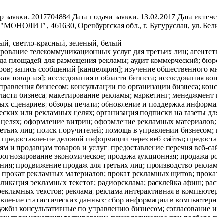
р заявки:
2017704884
Дата подачи заявки:
13.02.2017
Дата истече
МОНОЛИТ", 461630, Оренбургская обл., г. Бугуруслан, ул. Бели
ый, светло-красный, зеленый, белый
рование телекоммуникационных услуг для третьих лиц; агентств
нда площадей для размещения рекламы; аудит коммерческий; бюр
аров; запись сообщений [канцелярия]; изучение общественного 
ая товарная]; исследования в области бизнеса; исследования к
правления бизнесом; консультации по организации бизнеса; кон
асти бизнеса; макетирование рекламы; маркетинг; менеджмент 
ных сценариев; обзоры печати; обновление и поддержка информ
ческих или рекламных целях; организация подписки на газеты дл
 целях; оформление витрин; оформление рекламных материалов;
ретьих лиц; поиск поручителей; помощь в управлении бизнесо
 предоставление деловой информации через веб-сайты; предост
ям и продавцам товаров и услуг; предоставление перечня веб-с
прогнозирование экономическое; продажа аукционная; продажа р
ния; продвижение продаж для третьих лиц; производство рекла
 прокат рекламных материалов; прокат рекламных щитов; прокат
бликация рекламных текстов; радиореклама; расклейка афиш; ра
екламных текстов; реклама; реклама интерактивная в компьютер
авление статистических данных; сбор информации в компьютерны
ужбы консультативные по управлению бизнесом; согласование и