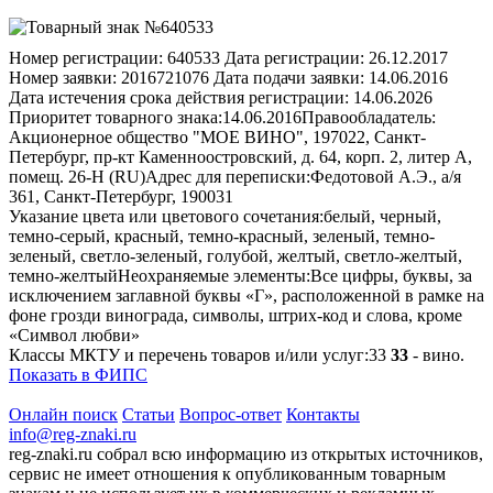
Номер регистрации:
640533
Дата регистрации:
26.12.2017
Номер заявки:
2016721076
Дата подачи заявки:
14.06.2016
Дата истечения срока действия регистрации:
14.06.2026
Приоритет товарного знака:
14.06.2016
Правообладатель:
Акционерное общество "МОЕ ВИНО", 197022, Санкт-
Петербург, пр-кт Каменноостровский, д. 64, корп. 2, литер А,
помещ. 26-Н (RU)
Адрес для переписки:
Федотовой А.Э., а/я
361, Санкт-Петербург, 190031
Указание цвета или цветового сочетания:
белый, черный,
темно-серый, красный, темно-красный, зеленый, темно-
зеленый, светло-зеленый, голубой, желтый, светло-желтый,
темно-желтый
Неохраняемые элементы:
Все цифры, буквы, за
исключением заглавной буквы «Г», расположенной в рамке на
фоне грозди винограда, символы, штрих-код и слова, кроме
«Символ любви»
Классы МКТУ и перечень товаров и/или услуг:
33
33
- вино.
Показать в ФИПС
Онлайн поиск
Статьи
Вопрос-ответ
Контакты
info@reg-znaki.ru
reg-znaki.ru собрал всю информацию из открытых источников,
сервис не имеет отношения к опубликованным товарным