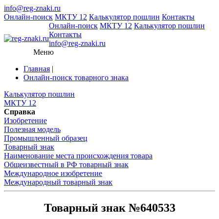
info@reg-znaki.ru
Онлайн-поиск
МКТУ 12
Калькулятор пошлин
Контакты
Онлайн-поиск
МКТУ 12
Калькулятор пошлин
Контакты
info@reg-znaki.ru
Меню
Главная
|
Онлайн-поиск товарного знака
Калькулятор пошлин
МКТУ 12
Справка
Изобретение
Полезная модель
Промышленный образец
Товарный знак
Наименование места происхождения товара
Общеизвестный в РФ товарный знак
Международное изобретение
Международный товарный знак
Товарный знак №640533