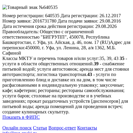
Номер регистрации:
640535
Дата регистрации:
26.12.2017
Номер заявки:
2016731780
Дата подачи заявки:
29.08.2016
Дата истечения срока действия регистрации:
29.08.2026
Правообладатель:
Общество с ограниченной
ответственностью "БИГРУПП", 450078, Республика
Башкортостан, г. Уфа, ул. Айская, д. 46, пом. 17 (RU)
Адрес для
переписки:
450000, г. Уфа, ул. Ленина, 28, а/я 1362, М.Б.
Сафиной
Классы МКТУ и перечень товаров и/или услуг:
35, 39, 43
35
-
услуги в области общественных отношений.
39
- снабжение
питьевой водой; услуги автостоянок; аренда мест для стоянки
автотранспорта; логистика транспортная.
43
- услуги по
приготовлению блюд и доставке их на дом, в том числе
расфасованными в индивидуальную упаковку; закусочные;
кафе; кафетерии; рестораны; рестораны самообслуживания;
услуги баров; столовые на производстве и в учебных
заведениях; прокат раздаточных устройств [диспенсеров] для
питьевой воды; аренда помещений для проведения встреч;
создание кулинарных скульптур.
Показать в ФИПС
Онлайн поиск
Статьи
Вопрос-ответ
Контакты