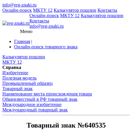
info@reg-znaki.ru
Онлайн-поиск
МКТУ 12
Калькулятор пошлин
Контакты
Онлайн-поиск
МКТУ 12
Калькулятор пошлин
Контакты
info@reg-znaki.ru
Меню
Главная
|
Онлайн-поиск товарного знака
Калькулятор пошлин
МКТУ 12
Справка
Изобретение
Полезная модель
Промышленный образец
Товарный знак
Наименование места происхождения товара
Общеизвестный в РФ товарный знак
Международное изобретение
Международный товарный знак
Товарный знак №640535