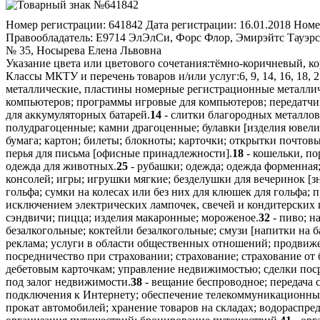
Номер регистрации:
641842
Дата регистрации:
16.01.2018
Номе
Правообладатель:
Е9714 ЭлЭлСи, Форс Флор, Эмирэйтс Тауэрс
№ 35, Носырева Елена Львовна
Указание цвета или цветового сочетания:
тёмно-коричневый, к
Классы МКТУ и перечень товаров и/или услуг:
6, 9, 14, 16, 18, 
металлические, пластины номерные регистрационные металлич
компьютеров; программы игровые для компьютеров; передатчик
для аккумуляторных батарей.
14
- слитки благородных металлов
полудрагоценные; камни драгоценные; булавки [изделия ювели
бумага; картон; билеты; блокноты; карточки; открытки почтов
перья для письма [офисные принадлежности].
18
- кошельки, по
одежда для животных.
25
- рубашки; одежда; одежда форменная;
консолей; игры; игрушки мягкие; безделушки для вечеринок [
гольфа; сумки на колесах или без них для клюшек для гольфа; 
исключением электрических лампочек, свечей и кондитерских и
сэндвичи; пицца; изделия макаронные; мороженое.
32
- пиво; н
безалкогольные; коктейли безалкогольные; смузи [напитки на 
реклама; услуги в области общественных отношений; продвиже
посредничество при страховании; страхование; страхование от
дебетовым карточкам; управление недвижимостью; сделки пос
под залог недвижимости.
38
- вещание беспроводное; передача
подключения к Интернету; обеспечение телекоммуникационны
прокат автомобилей; хранение товаров на складах; водораспре