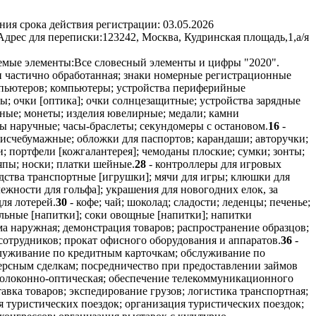
ния срока действия регистрации:
03.05.2026
Адрес для переписки:
123242, Москва, Кудринская площадь,1,а/я
емые элементы:
Все словесный элементы и цифры "2020".
и частично обработанная; знаки номерные регистрационные
мпьютеров; компьютеры; устройства периферийные
; очки [оптика]; очки солнцезащитные; устройства зарядные
ные; монеты; изделия ювелирные; медали; камни
ы наручные; часы-браслеты; секундомеры с остановом.
16
-
 писчебумажные; обложки для паспортов; карандаши; авторучки;
; портфели [кожгалантерея]; чемоданы плоские; сумки; зонты;
япы; носки; платки шейные.
28
- контроллеры для игровых
дства транспортные [игрушки]; мячи для игры; клюшки для
ежности для гольфа]; украшения для новогодних елок, за
ля лотерей.
30
- кофе; чай; шоколад; сладости; леденцы; печенье;
льные [напитки]; соки овощные [напитки]; напитки
ма наружная; демонстрация товаров; распространение образцов;
сотрудников; прокат офисного оборудования и аппаратов.
36
-
бслуживание по кредитным карточкам; обслуживание по
ерсным сделкам; посредничество при предоставлении займов
волоконно-оптическая; обеспечение телекоммуникационного
тавка товаров; экспедирование грузов; логистика транспортная;
я туристических поездок; организация туристических поездок;