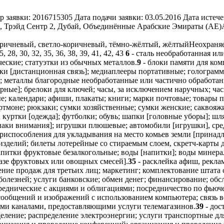
р заявки:
2016715305
Дата подачи заявки:
03.05.2016
Дата истече
, Трэйд Сентр 2, Дубай, Объединённые Арабские Эмираты (AE)
оричневый, светло-коричневый, тёмно-жёлтый, жёлтый
Неохраня
25, 28, 30, 32, 35, 36, 38, 39, 41, 42, 43
6
- сталь необработанная ил
еские; статуэтки из обычных металлов.
9
- блоки памяти для ко
и [дистанционная связь]; медиаплееры портативные; голограммы
; металлы благородные необработанные или частично обработан
рные]; брелоки для ключей; часы, за исключением наручных; час
ые; календари; афиши, плакаты; книги; марки почтовые; товары
ртмоне; рюкзаки; сумки хозяйственные; сумки женские; саквояжи
 куртки [одежда]; футболки; обувь; шапки [головные уборы]; шл
знаки внимания]; игрушки плюшевые; автомобили [игрушки], сре
приспособления для укладывания на место комьев земли [принадл
зделий; билеты лотерейные со стираемым слоем, скретч-карты д
апитки фруктовые безалкогольные; воды [напитки]; воды минера
базе фруктовых или овощных смесей].
35
- расклейка афиш, рекла
ние продаж для третьих лиц; маркетинг; комплектование штата 
 болезней; услуги банковские; обмен денег; финансирование; о
реднические с акциями и облигациями; посредничество по фьюч
 сообщений и изображений с использованием компьютера; связь 
ми каналами, предоставляющими услуги телемагазинов.
39
- дос
деление; распределение электроэнергии; услуги транспортные дл