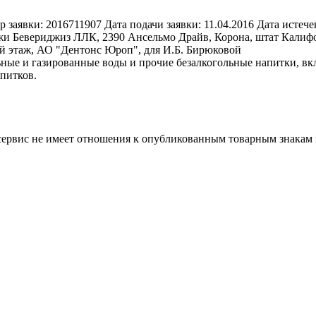
р заявки:
2016711907
Дата подачи заявки:
11.04.2016
Дата истече
и Бевериджиз ЛЛК, 2390 Ансельмо Драйв, Корона, штат Калиф
2-й этаж, АО "Дентонс Юроп", для И.Б. Бирюковой
ные и газированные воды и прочие безалкогольные напитки, вк
питков.
 сервис не имеет отношения к опубликованным товарным знакам 