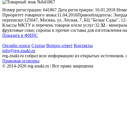
Номер регистрации:
641867
Дата регистрации:
16.01.2018
Номе
Приоритет товарного знака:
11.04.2016
Правообладатель:
Энердж
переписки:
125047, Москва, ул. Лесная, 7, БЦ "Белые Сады", 1
Классы МКТУ и перечень товаров и/или услуг:
32
32
- минераль
фруктовые соки; сиропы и прочие составы для изготовления на
Показать в ФИПС
Онлайн поиск
Статьи
Вопрос-ответ
Контакты
info@reg-znaki.ru
reg-znaki.ru собрал всю информацию из открытых источников,
Правовая оговорка
© 2014-2026 reg-znaki.ru | Все права защищены