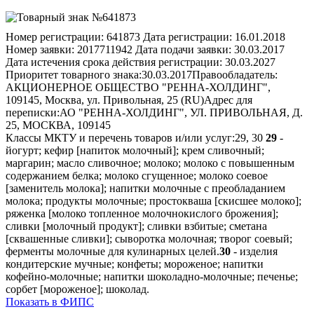
Номер регистрации:
641873
Дата регистрации:
16.01.2018
Номер заявки:
2017711942
Дата подачи заявки:
30.03.2017
Дата истечения срока действия регистрации:
30.03.2027
Приоритет товарного знака:
30.03.2017
Правообладатель:
АКЦИОНЕРНОЕ ОБЩЕСТВО "РЕННА-ХОЛДИНГ",
109145, Москва, ул. Привольная, 25 (RU)
Адрес для
переписки:
АО "РЕННА-ХОЛДИНГ", УЛ. ПРИВОЛЬНАЯ, Д.
25, МОСКВА, 109145
Классы МКТУ и перечень товаров и/или услуг:
29, 30
29
-
йогурт; кефир [напиток молочный]; крем сливочный;
маргарин; масло сливочное; молоко; молоко с повышенным
содержанием белка; молоко сгущенное; молоко соевое
[заменитель молока]; напитки молочные с преобладанием
молока; продукты молочные; простокваша [скисшее молоко];
ряженка [молоко топленное молочнокислого брожения];
сливки [молочный продукт]; сливки взбитые; сметана
[сквашенные сливки]; сыворотка молочная; творог соевый;
ферменты молочные для кулинарных целей.
30
- изделия
кондитерские мучные; конфеты; мороженое; напитки
кофейно-молочные; напитки шоколадно-молочные; печенье;
сорбет [мороженое]; шоколад.
Показать в ФИПС