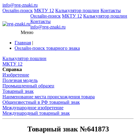
info@reg-znaki.ru
Онлайн-поиск
МКТУ 12
Калькулятор пошлин
Контакты
Онлайн-поиск
МКТУ 12
Калькулятор пошлин
Контакты
info@reg-znaki.ru
Меню
Главная
|
Онлайн-поиск товарного знака
Калькулятор пошлин
МКТУ 12
Справка
Изобретение
Полезная модель
Промышленный образец
Товарный знак
Наименование места происхождения товара
Общеизвестный в РФ товарный знак
Международное изобретение
Международный товарный знак
Товарный знак №641873