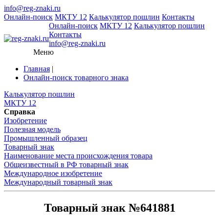
info@reg-znaki.ru
Онлайн-поиск
МКТУ 12
Калькулятор пошлин
Контакты
Онлайн-поиск
МКТУ 12
Калькулятор пошлин
Контакты
info@reg-znaki.ru
Меню
Главная
|
Онлайн-поиск товарного знака
Калькулятор пошлин
МКТУ 12
Справка
Изобретение
Полезная модель
Промышленный образец
Товарный знак
Наименование места происхождения товара
Общеизвестный в РФ товарный знак
Международное изобретение
Международный товарный знак
Товарный знак №641881