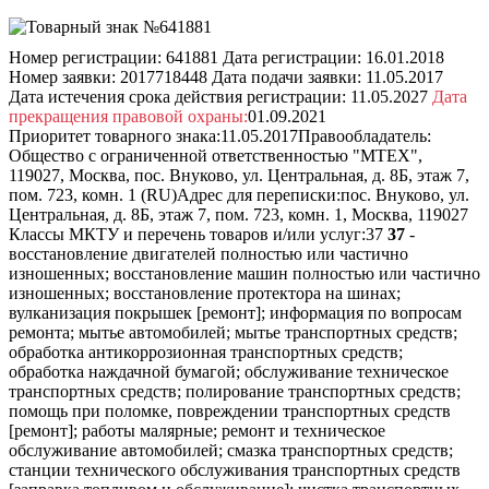
Номер регистрации:
641881
Дата регистрации:
16.01.2018
Номер заявки:
2017718448
Дата подачи заявки:
11.05.2017
Дата истечения срока действия регистрации:
11.05.2027
Дата
прекращения правовой охраны:
01.09.2021
Приоритет товарного знака:
11.05.2017
Правообладатель:
Общество с ограниченной ответственностью "МТЕХ",
119027, Москва, пос. Внуково, ул. Центральная, д. 8Б, этаж 7,
пом. 723, комн. 1 (RU)
Адрес для переписки:
пос. Внуково, ул.
Центральная, д. 8Б, этаж 7, пом. 723, комн. 1, Москва, 119027
Классы МКТУ и перечень товаров и/или услуг:
37
37
-
восстановление двигателей полностью или частично
изношенных; восстановление машин полностью или частично
изношенных; восстановление протектора на шинах;
вулканизация покрышек [ремонт]; информация по вопросам
ремонта; мытье автомобилей; мытье транспортных средств;
обработка антикоррозионная транспортных средств;
обработка наждачной бумагой; обслуживание техническое
транспортных средств; полирование транспортных средств;
помощь при поломке, повреждении транспортных средств
[ремонт]; работы малярные; ремонт и техническое
обслуживание автомобилей; смазка транспортных средств;
станции технического обслуживания транспортных средств