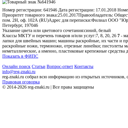
Номер регистрации:
641946
Дата регистрации:
17.01.2018
Номе
Приоритет товарного знака:
25.01.2017
Правообладатель:
Общест
пом. 2Н, оф. 102А (RU)
Адрес для переписки:
Филиал ООО "Юриди
Петербург, 197046
Указание цвета или цветового сочетания:
синий, белый
Классы МКТУ и перечень товаров и/или услуг:
7, 8, 20, 26
7
- м
лапки для швейных машин; машины раскройные, их части и пр
раскройные ножи, термоножи, отрезные линейки; пистолеты м
неметаллические, а именно, пластиковые крепежные средства д
Показать в ФИПС
Онлайн поиск
Статьи
Вопрос-ответ
Контакты
info@reg-znaki.ru
reg-znaki.ru собрал всю информацию из открытых источников,
Правовая оговорка
© 2014-2026 reg-znaki.ru | Все права защищены