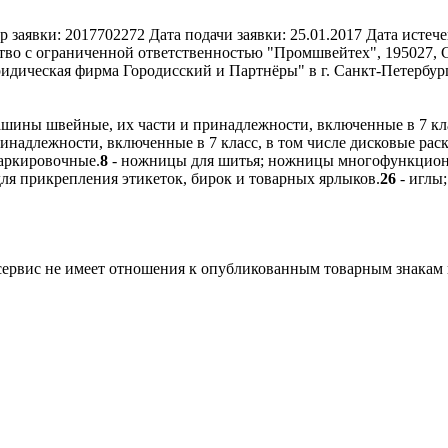
р заявки:
2017702272
Дата подачи заявки:
25.01.2017
Дата истече
во с ограниченной ответственностью "Промшвейтех", 195027, Сан
ческая фирма Городисский и Партнёры" в г. Санкт-Петербурге,
ашины швейные, их части и принадлежности, включенные в 7 кл
инадлежности, включенные в 7 класс, в том числе дисковые ра
аркировочные.
8
- ножницы для шитья; ножницы многофункцион
ля прикрепления этикеток, бирок и товарных ярлыков.
26
- иглы
 сервис не имеет отношения к опубликованным товарным знакам 