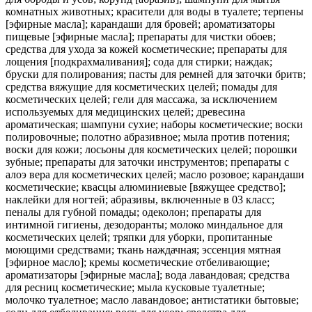
комнатных животных; красители для воды в туалете; терпены
[эфирные масла]; карандаши для бровей; ароматизаторы
пищевые [эфирные масла]; препараты для чистки обоев;
средства для ухода за кожей косметические; препараты для
лощения [подкрахмаливания]; сода для стирки; наждак;
бруски для полирования; пасты для ремней для заточки бритв;
средства вяжущие для косметических целей; помады для
косметических целей; гели для массажа, за исключением
используемых для медицинских целей; древесина
ароматическая; шампуни сухие; наборы косметические; воски
полировочные; полотно абразивное; мыла против потения;
воски для кожи; лосьоны для косметических целей; порошки
зубные; препараты для заточки инструментов; препараты с
алоэ вера для косметических целей; масло розовое; карандаши
косметические; квасцы алюминиевые [вяжущее средство];
наклейки для ногтей; абразивы, включенные в 03 класс;
пеналы для губной помады; одеколон; препараты для
интимной гигиены, дезодоранты; молоко миндальное для
косметических целей; тряпки для уборки, пропитанные
моющими средствами; ткань наждачная; эссенция мятная
[эфирное масло]; кремы косметические отбеливающие;
ароматизаторы [эфирные масла]; вода лавандовая; средства
для ресниц косметические; мыла кусковые туалетные;
молочко туалетное; масло лавандовое; антистатики бытовые;