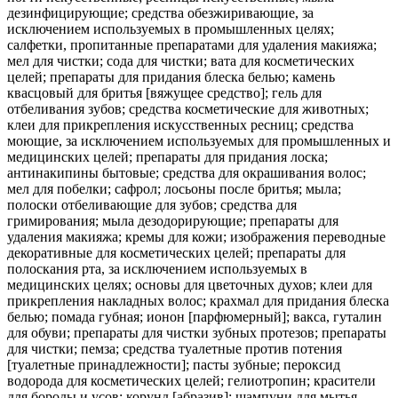
дезинфицирующие; средства обезжиривающие, за
исключением используемых в промышленных целях;
салфетки, пропитанные препаратами для удаления макияжа;
мел для чистки; сода для чистки; вата для косметических
целей; препараты для придания блеска белью; камень
квасцовый для бритья [вяжущее средство]; гель для
отбеливания зубов; средства косметические для животных;
клеи для прикрепления искусственных ресниц; средства
моющие, за исключением используемых для промышленных и
медицинских целей; препараты для придания лоска;
антинакипины бытовые; средства для окрашивания волос;
мел для побелки; сафрол; лосьоны после бритья; мыла;
полоски отбеливающие для зубов; средства для
гримирования; мыла дезодорирующие; препараты для
удаления макияжа; кремы для кожи; изображения переводные
декоративные для косметических целей; препараты для
полоскания рта, за исключением используемых в
медицинских целях; основы для цветочных духов; клеи для
прикрепления накладных волос; крахмал для придания блеска
белью; помада губная; ионон [парфюмерный]; вакса, гуталин
для обуви; препараты для чистки зубных протезов; препараты
для чистки; пемза; средства туалетные против потения
[туалетные принадлежности]; пасты зубные; пероксид
водорода для косметических целей; гелиотропин; красители
для бороды и усов; корунд [абразив]; шампуни для мытья