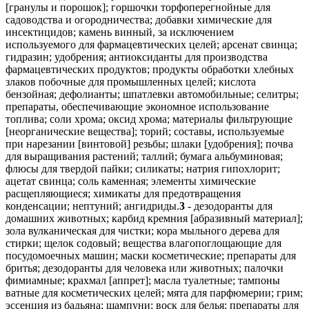
3
- дезодоранты для
домашних животных; карбид кремния [абразивный материал];
зола вулканическая для чистки; кора мыльного дерева для
стирки; щелок содовый; вещества влагопоглощающие для
посудомоечных машин; маски косметические; препараты для
бритья; дезодоранты для человека или животных; палочки
фимиамные; крахмал [аппрет]; масла туалетные; тампоны
ватные для косметических целей; мята для парфюмерии; грим;
эссенция из бадьяна; шампуни; воск для белья; препараты для