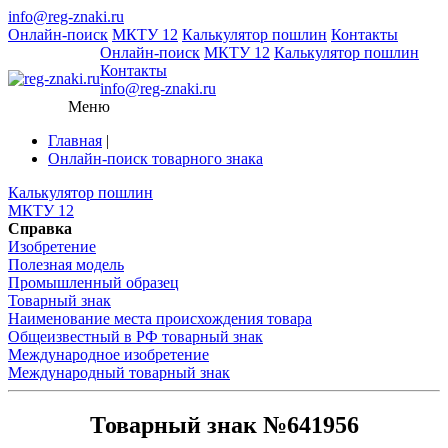
info@reg-znaki.ru
Онлайн-поиск
МКТУ 12
Калькулятор пошлин
Контакты
Онлайн-поиск
МКТУ 12
Калькулятор пошлин
Контакты
info@reg-znaki.ru
Меню
Главная
|
Онлайн-поиск товарного знака
Калькулятор пошлин
МКТУ 12
Справка
Изобретение
Полезная модель
Промышленный образец
Товарный знак
Наименование места происхождения товара
Общеизвестный в РФ товарный знак
Международное изобретение
Международный товарный знак
Товарный знак №641956