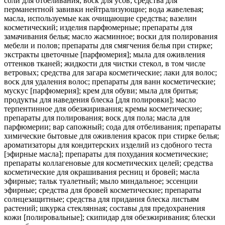
соли для отбеливания; воск для усов; средства для
перманентной завивки нейтрализующие; вода жавелевая;
масла, используемые как очищающие средства; вазелин
косметический; изделия парфюмерные; препараты для
замачивания белья; масло жасминное; воски для полирования
мебели и полов; препараты для смягчения белья при стирке;
экстракты цветочные [парфюмерия]; мыла для оживления
оттенков тканей; жидкости для чистки стекол, в том числе
ветровых; средства для загара косметические; лаки для волос;
воск для удаления волос; препараты для ванн косметические;
мускус [парфюмерия]; крем для обуви; мыла для бритья;
продукты для наведения блеска [для полировки]; масло
терпентинное для обезжиривания; кремы косметические;
препараты для полирования; воск для пола; масла для
парфюмерии; вар сапожный; сода для отбеливания; препараты
химические бытовые для оживления красок при стирке белья;
ароматизаторы для кондитерских изделий из сдобного теста
[эфирные масла]; препараты для похудания косметические;
препараты коллагеновые для косметических целей; средства
косметические для окрашивания ресниц и бровей; масла
эфирные; тальк туалетный; мыло миндальное; эссенции
эфирные; средства для бровей косметические; препараты
солнцезащитные; средства для придания блеска листьям
растений; шкурка стеклянная; составы для предохранения
кожи [полировальные]; скипидар для обезжиривания; блески