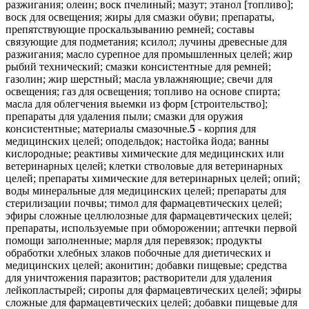
разжигания; олеин; воск пчелиный; мазут; этанол [топливо];
воск для освещения; жиры для смазки обуви; препараты,
препятствующие проскальзыванию ремней; составы
связующие для подметания; ксилол; лучины древесные для
разжигания; масло сурепное для промышленных целей; жир
рыбий технический; смазки консистентные для ремней;
газолин; жир шерстный; масла увлажняющие; свечи для
освещения; газ для освещения; топливо на основе спирта;
масла для облегчения выемки из форм [строительство];
препараты для удаления пыли; смазки для оружия
консистентные; материалы смазочные.
5
- корпия для медицинских целей; оподельдок; настойка йода; ванны кислородные; реактивы химические для медицинских или ветеринарных целей; клетки стволовые для ветеринарных целей; препараты химические для ветеринарных целей; опий; воды минеральные для медицинских целей; препараты для стерилизации почвы; тимол для фармацевтических целей; эфиры сложные целлюлозные для фармацевтических целей; препараты, используемые при обморожении; аптечки первой помощи заполненные; марля для перевязок; продукты обработки хлебных злаков побочные для диетических и медицинских целей; аконитин; добавки пищевые; средства для уничтожения паразитов; растворители для удаления лейкопластырей; сиропы для фармацевтических целей; эфиры сложные для фармацевтических целей; добавки пищевые для животных; мази, предохраняющие от обморожения, для фармацевтических целей; ткани биологические культур для ветеринарных целей; клетки стволовые для медицинских целей; препараты, предохраняющие от моли; лаки для зубов; препараты бальзамические для медицинских целей; амальгамы стоматологические; добавки пищевые из глюкозы; примочки свинцовые; дезодораторы для одежды или текстильных изделий; препараты химико-фармацевтические; смеси питательные детские; помады медицинские; гваякол для фармацевтических целей; добавки пищевые из семян льна; трансплантаты хирургические из живой ткани; препараты опиумные; прокладки гигиенические женские; каломель; препараты для лечения костных мозолей; каустики для фармацевтических целей; снотворные; препараты для органотерапии; горчица для фармацевтических целей; наркотики; ферменты для фармацевтических целей; анестетики; примочки глазные; масло горчичное для медицинских целей; средства противопаразитарные; медикаменты для серотерапии; кокаин; гемоглобин; лосьоны для ветеринарных целей; средства для подавления аппетита, используемые в медицинских целях; яды бактериальные; таблетки-антиоксиданты; препараты химические для обработки злаков, пораженных головней; вещества радиоактивные для медицинских целей; повязки наплечные хирургические; анальгетики; кора ангустура для медицинских целей; препараты витаминные; палочки лакричные для фармацевтических целей; добавки минеральные пищевые; альдегиды для фармацевтических целей; экстракты растений для фармацевтических целей; препараты для окуривания медицинские; вещества питательные для микроорганизмов; напитки из солодового молока для медицинских целей; ментол; дезодоранты, за исключением предназначенных для человека или животных; браслеты противоревматические; фарфор для зубных протезов; мази от солнечных ожогов; таблетки для загара; сыворотки; ялапа; ленты клейкие для медицинских целей; йодоформ; продукты диетические пищевые для медицинских целей; корни лекарственные; среды питательные для культур бактерий; бумага с особой пропиткой от моли; препараты для уничтожения вредных растений; препараты для расширения бронхов; продукты фармацевтические; средства вспомогательные для медицинских целей; стероиды; средства для вагинального спринцевания для медицинских целей; йодиды щелочных металлов для фармацевтических целей; вата гигроскопическая; средства моющие для животных; вещества контрастные радиологические для медицинских целей; бумага клейкая от мух; препараты фармацевтические; молочко маточное пчелиное для фармацевтических целей; газы для медицинских целей; средства для похудания медицинские; пероксид водорода для медицинских целей; лакричник для фармацевтических целей; ткани биологические культур для медицинских целей; препараты для промывания глаз; смеси молочные сухие для детского питания; гематоген; крахмал для диетических или фармацевтических целей; растворы для контактных линз; прокладки гигиенические; кора кондураговая для медицинских целей; медикаменты стоматологические; добавки пищевые из прополиса; препараты химические для фармацевтических целей; средства вяжущие; повязки глазные, используемые в медицинских целях; капсулы для фармацевтических целей; кора кротоновая; браслеты для медицинских целей; альгинаты для фармацевтических целей; антибиотики; клеи для зубных протезов; препараты для ванн для медицинских целей; коллодий для фармацевтических целей; средства моющие для медицинских целей; аминокислоты для медицинских целей; спирт медицинский; мази ртутные; трусы-подгузники; кровь для медицинских целей; лейкопластыри; препараты известковые фармацевтические; глицерин для медицинских целей; жир рыбий; кольца противомозольные для ног; спреи охлаждающие для медицинских целей; тампоны ватные для медицинских целей; лупулин для фармацевтических целей; препараты для уничтожения вредных животных; пестициды; пояса для гигиенических женских прокладок; уголь древесный для фармацевтических целей; сассапариль для медицинских целей; препараты бактериальные для медицинских и ветеринарных целей; квебрахо для медицинских целей; молескин для медицинских целей; вата хлопковая для медицинских целей; вещества диетические для медицинских целей; резина для стоматологических целей; кольца противоревматические; дезодоранты для освежения воздуха; дрожжи для фармацевтических целей; мох ирландский для медицинских целей; гидрастинин; пепсины для фармацевтических целей; проводники химические для электрокардиографических электродов; конфеты лекарственные; препараты для ухода за кожей фармацевтические; карбонил [противопаразитарное средство]; висмут азотнокислый основной для фармацевтических целей; препараты биологические для ветеринарных целей; сбор чайный противоастматический; соли для ванн из минеральных вод; карандаши каустические; амальгамы зубные из золота; препараты для очистки воздуха; квассия для медицинских целей; подгузники [детские пеленки]; средства против потения; диастаза для медицинских целей; фосфаты для фармацевтических целей; раствор хлораля водный для фармацевтических целей; препараты химические для медицинских целей; препараты для обработки ожогов; мята для фармацевтических целей; кислород для медицинских целей; вода мелиссовая для фармацевтических целей; материалы для зубных слепков; добавки пищевые дрожжевые; питание детское; эфиры целлюлозные простые для фармацевтических целей; средства противозачаточные химические; лекарства от запоров; повязки для компрессов; цвет серный для фармацевтических целей; гидрастин; тампоны гигиенические для женщин; средства глистогонные; мука рыбная для фармацевтических целей; грязи для ванн; дигиталин; отвары для фармацевтических целей; порошок из шпанских мушек; подушечки мозольные; препараты диагностические для медицинских целей; добавки пищевые из пыльцы растений; воды термальные; эфиры простые для фармацевтических целей; подгузники для домашних животных; биоциды; антисептики; пастилки для фармацевтических целей; лактоза для фармацевтических целей; препараты ферментативные для ветеринарных целей; средства тонизирующие [лекарственные препараты]; препараты из микроорганизмов для медицинских или ветеринарных целей; молоко сухое для детей; сперма для искусственного оплодотворения; бром для фармацевтических целей; смазка, используемая при доении; сигареты, не содержащие табак, для медицинских целей; коллаген для медицинских целей; хлороформ; прокладки ежедневные [гигиенические]; молочные ферменты для фармацевтических целей; травы курительные для лечебных целей; настойки для медицинских целей; соли калия для медицинских целей; гуммигут для медицинских целей; бумага реактивная для медицинских или ветеринарных целей; средства дезинфицирующие для химических туалетов; препараты для уничтожения мух; свечи для окуривания; камень винный для фармацевтических целей; настои лекарственные; препараты противоспоровые; соли натрия для медицинских целей; препараты сульфамидные [лекарственные препараты]; вата для медицинских целей; палочки серные [дезинфицирующие средства]; гурьюн-бальзам для медицинских целей; горчичники; препараты ветеринарные; мука для фармацевтических целей; препараты для уничтожения мышей; добавки пищевые из масла льняного семени; капсулы для лекарств; препараты с алоэ вера для фармацевтических целей; пептоны для фармацевтических целей; фунгициды; препараты фармацевтические для лечения солнечных ожогов; масло терпентинное для фармацевтических целей; добавки пищевые белковые; спирт для фармацевтических целей; аминокислоты для ветеринарных целей; экстракты табака [инсектициды]; корни ревеня для фармацевтических целей; мази для фармацевтических целей; микстуры; цементы зубные; корма лечебные для животных; добавки пищевые из пчелиного маточного молочка; препараты ферментативные для медицинских целей; препараты для лечения геморроя; спорынья для фармацевтических целей; масло укропное для медицинских целей; йод для фармацевтических целей; кислоты для фармацевтических целей; препараты биологические для медицинских целей; соли для ванн для медицинских целей; кора мангрового дерева для фармацевтических целей; средства против потения ног; продукты белковые пищевые для медицинских целей; препараты для лечения угрей; акарициды; средства кровоочистительные; препараты медицинские для роста волос; изотопы для медицинских целей; средства моющие для скота; ферменты для ветеринарных целей; средства для ухода за полостью рта медицинские; аптечки дорожные заполненные; препараты висмута для фармацевтических целей; сиккативы [вещества для ускорения высыхания] для медицинских целей; препараты для уничтожения наземных моллюсков; дезинфектанты; препараты с микроэлементами для человека или животных; молоко миндальное для фармацевтических целей; гормоны для медицинских целей; бактерициды; мастики для зубов; мази; карандаши от головной боли; инсектициды; средства слабительные; экстракты хмеля для фармацевтических целей; препараты белковые для медицинских целей; радий для медицинских целей; препараты для уничтожения домовых грибов; сплавы благородных металлов для стоматологических целей; растворы вагинальные; трусы гигиенические женские; соли, входящие в состав минеральных вод; лубриканты для интимных целей; смазки для ветеринарных целей; подушечки, используемые при кормлении груд