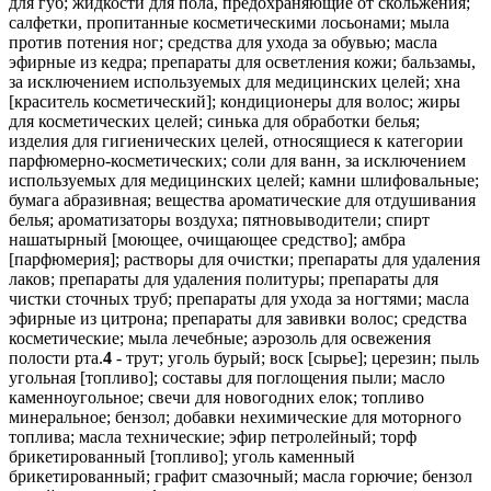
для губ; жидкости для пола, предохраняющие от скольжения;
салфетки, пропитанные косметическими лосьонами; мыла
против потения ног; средства для ухода за обувью; масла
эфирные из кедра; препараты для осветления кожи; бальзамы,
за исключением используемых для медицинских целей; хна
[краситель косметический]; кондиционеры для волос; жиры
для косметических целей; синька для обработки белья;
изделия для гигиенических целей, относящиеся к категории
парфюмерно-косметических; соли для ванн, за исключением
используемых для медицинских целей; камни шлифовальные;
бумага абразивная; вещества ароматические для отдушивания
белья; ароматизаторы воздуха; пятновыводители; спирт
нашатырный [моющее, очищающее средство]; амбра
[парфюмерия]; растворы для очистки; препараты для удаления
лаков; препараты для удаления политуры; препараты для
чистки сточных труб; препараты для ухода за ногтями; масла
эфирные из цитрона; препараты для завивки волос; средства
косметические; мыла лечебные; аэрозоль для освежения
полости рта.
4
- трут; уголь бурый; воск [сырье]; церезин; пыль
угольная [топливо]; составы для поглощения пыли; масло
каменноугольное; свечи для новогодних елок; топливо
минеральное; бензол; добавки нехимические для моторного
топлива; масла технические; эфир петролейный; торф
брикетированный [топливо]; уголь каменный
брикетированный; графит смазочный; масла горючие; бензол