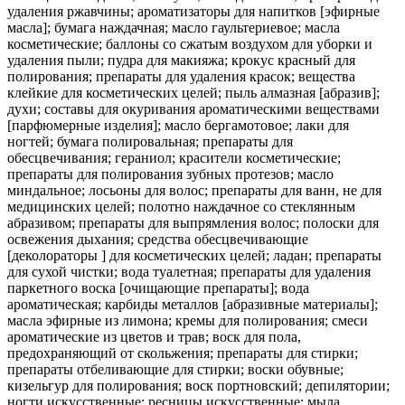
удаления ржавчины; ароматизаторы для напитков [эфирные
масла]; бумага наждачная; масло гаультериевое; масла
косметические; баллоны со сжатым воздухом для уборки и
удаления пыли; пудра для макияжа; крокус красный для
полирования; препараты для удаления красок; вещества
клейкие для косметических целей; пыль алмазная [абразив];
духи; составы для окуривания ароматическими веществами
[парфюмерные изделия]; масло бергамотовое; лаки для
ногтей; бумага полировальная; препараты для
обесцвечивания; гераниол; красители косметические;
препараты для полирования зубных протезов; масло
миндальное; лосьоны для волос; препараты для ванн, не для
медицинских целей; полотно наждачное со стеклянным
абразивом; препараты для выпрямления волос; полоски для
освежения дыхания; средства обесцвечивающие
[деколораторы ] для косметических целей; ладан; препараты
для сухой чистки; вода туалетная; препараты для удаления
паркетного воска [очищающие препараты]; вода
ароматическая; карбиды металлов [абразивные материалы];
масла эфирные из лимона; кремы для полирования; смеси
ароматические из цветов и трав; воск для пола,
предохраняющий от скольжения; препараты для стирки;
препараты отбеливающие для стирки; воски обувные;
кизельгур для полирования; воск портновский; депилятории;
ногти искусственные; ресницы искусственные; мыла