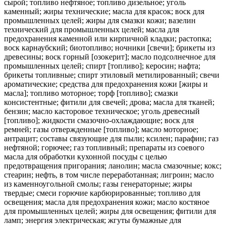
сырой; топливо нефтяное; топливо дизельное; уголь
каменный; жиры технические; масла для красок; воск для
промышленных целей; жиры для смазки кожи; вазелин
технический для промышленных целей; масла для
предохранения каменной или кирпичной кладки; растопка;
воск карнаубский; биотопливо; ночники [свечи]; брикеты из
древесины; воск горный [озокерит]; масло подсолнечное для
промышленных целей; спирт [топливо]; керосин; нафта;
брикеты топливные; спирт этиловый метилированный; свечи
ароматические; средства для предохранения кожи [жиры и
масла]; топливо моторное; торф [топливо]; смазки
консистентные; фитили для свечей; дрова; масла для тканей;
бензин; масло касторовое техническое; уголь древесный
[топливо]; жидкости смазочно-охлаждающие; воск для
ремней; газы отвержденные [топливо]; масло моторное;
антрацит; составы связующие для пыли; ксилен; парафин; газ
нефтяной; горючее; газ топливный; препараты из соевого
масла для обработки кухонной посуды с целью
предотвращения пригорания; ланолин; масла смазочные; кокс;
стеарин; нефть, в том числе переработанная; лигроин; масло
из каменноугольной смолы; газы генераторные; жиры
твердые; смеси горючие карбюрированные; топливо для
освещения; масла для предохранения кожи; масло костяное
для промышленных целей; жиры для освещения; фитили для
ламп; энергия электрическая; жгуты бумажные для