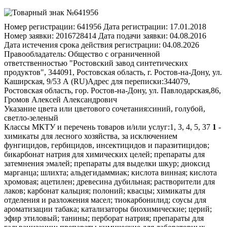
Номер регистрации:
641956
Дата регистрации:
17.01.2018
Номер заявки:
2016728414
Дата подачи заявки:
04.08.2016
Дата истечения срока действия регистрации:
04.08.2026
Правообладатель:
Общество с ограниченной
ответственностью "Ростовский завод синтетических
продуктов", 344091, Ростовская область, г. Ростов-на-Дону, ул.
Каширская, 9/53 А (RU)
Адрес для переписки:
344079,
Ростовская область, гор. Ростов-на-Дону, ул. Павлодарская,86,
Громов Алексей Александрович
Указание цвета или цветового сочетания:
синий, голубой,
светло-зеленый
Классы МКТУ и перечень товаров и/или услуг:
1, 3, 4, 5, 37
1
- химикаты для лесного хозяйства, за исключением фунгицидов, гербицидов, инсектицидов и паразитицидов; бикарбонат натрия для химических целей; препараты для затемнения эмалей; препараты для выделки шкур; диоксид марганца; шлихта; альдегидаммиак; кислота винная; кислота хромовая; ацетилен; древесина дубильная; растворители для лаков; карбонат кальция; полоний; квасцы; химикаты для отделения и разложения масел; тиокарбонилид; соусы для ароматизации табака; катализаторы биохимические; церий; эфир этиловый; танины; перборат натрия; препараты для гальванизации; препараты химические для лабораторных анализов, за исключением предназначенных для медицинских или ветеринарных целей; препараты для закрепления [фотография]; дихлорид олова; силиконы; витамины для производства косметики; протравы для металлов; пластинки сенсибелизированные для офсетной печати; кетоны; препараты с микроэлементами для растений; каустики для промышленных целей; диоксид титана для промышленных целей; соли для окрашивания металлов; протеины для промышленности; эмульгаторы; мука картофельная для промышленных целей; фотобумага; кислота йодноватая; прометий; растворы солей серебра для серебрения; кремний; сера; средства для обуви клеящие; удобрения из рыбной муки; вещества для газоочистки; химикаты промышленные; лецитин [сырье]; иттрий; препараты для регулирования роста растений; газопоглотители [химически активные вещества]; аммиак, включенный в 01 класс; препараты для выделки кожи; стекло жидкое [растворимое]; бумага фотометрическая; витамины для пищевой промышленности; кислота салициловая; газы защитные для сварки; метилбензен; сульфат бария; фотопластинки; химикаты для сварки; мышьяк; гормоны для ускорения созревания фруктов; соли [удобрения]; препараты для шлихтования; препараты обесцвечивающие для промышленных целей; культуры из биологических тканей, за исключением используемых для медицинских или ветеринарных целей; диатомит; земля диатомовая; материалы керамические в виде частиц для использования в качестве фильтрующих средств; препараты химические для копчения мяса; йодиды щелочных металлов для промышленных целей; технеций; щелочи едкие; металлы щелочноземельные; вещества поверхностно-активные; формальдегид для химических целей; пероксид водорода для промышленных целей; цимол; висмут; масла для дубления кожи; гумус; смолы искусственные необработанные; висмут азотисто-кислый для химических целей; сульфимид ортобензойной кислоты; консерванты для фармацевтической промышленности; кислота угольная; кислота галловая для производства чернил; кислота соляная; пектины для использования в фотографии; альгинаты для промышленных целей; тулий; оксид свинца; соли кальция; диамид; соли йода; скандий; галлат висмута основной; составы для ремонта шин; мягчители для промышленных целей; глинозем; диастазы для промышленных целей; препараты увлажняющие для текстильных целей; нитрат аммония; вещества, способствующие сохранению семян; соли [химические препараты]; сахарин; препараты промышленные для тендеризации [размягчения] мяса; соли необработанные [сырье]; отбеливатели для жиров; препараты для отделения и отклеивания; препараты вулканизирующие; эфиры целлюлозы сложные для промышленных целей; протактиний; мука для промышленных целей; ионообменники [препараты химические]; аппреты для текстильной промышленности; ацетат целлюлозы необработанный; сумах, используемый при дублении; масла для обработки кожи в процессе ее изготовления; препараты бактериальные не для медицинских или ветеринарных целей; антистатики, за исключением бытовых; препараты, используемые при валянии; медный купорос; америций; кислота стеариновая; вещества для флуатирования; уголь активированный; ферроцианиды; цианомид кальция [удобрение азотное]; мука из тапиоки для промышленных целей; танин; магнезиты; химикаты для предотвращения образования пятен на тканях; препараты химические для удаления нагара в двигателях; перегной для удобрения почвы; окись азота; сульфокислоты; квасцы хромовые; вещества химические для вспенивания бетона; препараты для закалки металлов; белки йодистые; препараты для отпуска металлов; квебрахо для промышленных целей; коллодий, включенный в 01 класс; амилацетат; клей рыбий, за исключением канцелярского, пищевого или бытового; карбонаты; металлоиды; смеси формовочные для изготовления литейных форм; усилители химические для бумаги; соли для консервирования, за исключением используемых для приготовления пищи; окись урана; калий щавелевокислый; празеодим; составы для производства грампластинок; реактивы химические, за исключением предназначенных для медицинских или ветеринарных целей; гены семян для сельскохозяйственного производства; кислота пирогалловая; экстракты чайные для производства фармацевтических продуктов; спирт этиловый; альдегиды, включенные в 01 класс; карбид кальция; химикаты для окрашивания стекла; эрбий; ацетат кальция; кизельгур; рений; ускорители вулканизации; титаниты; вещества химические для выделки кожи; гипосульфиты; отбеливатели для восков; газы-пропилленты для аэрозолей; катеху [дубильный экстракт]; лактоза [сырье]; гликоли; альгинаты для пищевой промышленности; вещества для матирования; химикаты для чистки дымовых труб, каминов; бумага селитренная; галлий; химикаты промышленные для оживления красок [оттенков]; кассиопий [лютеций]; силикаты алюминия; белки животные [сырье]; сода кальцинированная; масла для обработки выделанной кожи; кислота галлодубильная; предохранители для цемента, за исключением красок и масел; эфиры гликолей простые; декстрин [аппрет]; эфир метиловый простой; карбид кремния [сырье]; кислота антраниловая; соли натрия [химические соединения]; препараты обесцвечивающие для масел; натрий; экстракты чайные для пищевой промышленности; ацетат алюминия, включенный в 01 класс; изотопы для промышленных целей; пластизоли; антиоксиданты для производства косметики; суперфосфаты [удобрения]; составы огнестойкие; химикаты для придания водонепроницаемости коже; химикаты для матирования стекла; казеин для промышленных целей; иттербий; растворы для цинкования; эфиры сложные, включенные в 01 класс; химикаты для пайки; соли ртути; актиний; растворы антипенные для аккумуляторов электрических; растворы для цианотипии; карбюризаторы [металлургия]; кислота лимонная для промышленных целей; известь хлорная; гидрат алюминия; препараты обесклеивающие; антидетонаторы для топлива двигателей внутреннего сгорания; ослабители фотографические; сода из золы; нитраты; нейтрализаторы токсичных газов; химикаты для сельского хозяйства, за исключением фунгицидов, гербицидов, инсектицидов и паразитицидов; фотоэмульсии; препараты для фотовспышек; препараты бактериологические для ацетификации; ферменты для химических целей; ртуть; удобрения для сельского хозяйства; спирт древесный; химикаты для садоводства и огородничества, за исключением фунгицидов, гербицидов, инсектицидов и паразитицидов; клеи растительные для борьбы с насекомыми; химикаты для обновления кожи; персульфаты; составы для огнетушителей; составы клейкие для хирургических перевязочных материалов; кислота муравьиная; клеи для афиш; глицериды; лактоза для промышленных целей; протеины [необработанные]; хладагенты для двигателей транспортных средств; растворы тонирующие [фотография]; кислота холевая; уголь кровяной; осветлители сусла; соли для гальванических элементов; препараты коррозионные; поташ водный; лецитин для промышленных целей; оксалаты; окись бария; плутоний; камфора для промышленных целей; карбонат магния; жидкости тормозные; отходы органические [удобрения]; креозот для химических целей; вещества для отделения и разложения жиров; мыла металлические для промышленных целей; масса бумажная; бура; вещества, предохраняющие цветы от увядания; удобрения азотные; жидкость магнитная для промышленных целей; материалы фильтрующие [растительные вещества]; жидкости вспомогательные для использования с абразивами; торф [удобрение]; фосфатиды; осветлители для текстильных изделий; препараты биологические не для медицинских или ветеринарных целей; осветлители; этан; крахмал для промышленных целей; дисперсии пластмасс; основания [химические вещества]; антинакипины; составы кислотостойкие химические; химикаты для пропитки кожи; пластификаторы; средства консервирующие для бетона, за исключением красок и масел; алкалоиды, включенные в 01 класс; препараты химические для конденсации; составы для производства технической керамики; клеи для ремонта разбитых изделий; кислота молочная; соли аммиачные; препараты, предохраняющие от влажности кирпичную или каменную кладку, за исключением красок; хлорид алюминия; протеины для пищевой промышленности; мягчители для кожи, за исключением масел; вар садовый; толуол; манганаты; хлоргидраты; топливо для атомных реакторов; спирт винный; препараты химические для защиты винограда от милдью; масла для сохранения пищевых продуктов; оксид сурьмы; селен; стронций; трагант [трагакант] для промышленных целей; производные целлюлозы [химические вещества]; кислота надсерная; клейстер крахмальный [клей], за исключением канцелярского или бытового клея; протеины для производства пищевых добавок; препараты против накипи; субстанции [подложки] для выращивания без почвы [сельское хозяйство]; оксиды ртути; фотохимикаты; препараты бактериологические не для медицинских или ветеринарных целей; сульфаты; хлориды палладия; гамбир [дубильное вещество]; предохранители для черепицы, за исключением красок и масел; ацетаты [химические вещества], включенные в 01 класс; бумага баритовая; составы для ремонта камер шин; добавки химические для моторного топлива; препараты обезвоживающие для промышленных целей; кислота серная; кислота фтористоводородная; препараты ферментативные для пищевой промышленности; бумага индикаторная химическая; бальзам из гурьюна для изготовления олиф, лаков; химикаты для пропитки текстильных изделий; соли тонирующие [фотография]; антифризы; осветлители для вин; препараты для цинкования; тербий; астатин; доломит для промышленных целей; соли для промышленных целей; бумага сенсибилизированная; бих