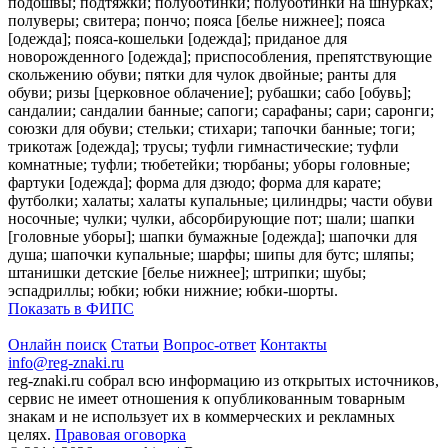
подошвы; подтяжки; полуботинки; полуботинки на шнурках;
полуверы; свитера; пончо; пояса [белье нижнее]; пояса
[одежда]; пояса-кошельки [одежда]; приданое для
новорожденного [одежда]; приспособления, препятствующие
скольжению обуви; пятки для чулок двойные; ранты для
обуви; ризы [церковное облачение]; рубашки; сабо [обувь];
сандалии; сандалии банные; сапоги; сарафаны; сари; саронги;
союзки для обуви; стельки; стихари; тапочки банные; тоги;
трикотаж [одежда]; трусы; туфли гимнастические; туфли
комнатные; туфли; тюбетейки; тюрбаны; уборы головные;
фартуки [одежда]; форма для дзюдо; форма для карате;
футболки; халаты; халаты купальные; цилиндры; части обуви
носочные; чулки; чулки, абсорбирующие пот; шали; шапки
[головные уборы]; шапки бумажные [одежда]; шапочки для
душа; шапочки купальные; шарфы; шипы для бутс; шляпы;
штанишки детские [белье нижнее]; штрипки; шубы;
эспадриллы; юбки; юбки нижние; юбки-шорты.
Показать в ФИПС
Онлайн поиск
Статьи
Вопрос-ответ
Контакты
info@reg-znaki.ru
reg-znaki.ru собрал всю информацию из открытых источников,
сервис не имеет отношения к опубликованным товарным
знакам и не использует их в коммерческих и рекламных
целях.
Правовая оговорка