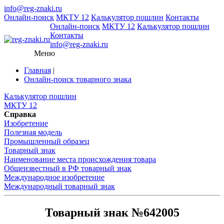
info@reg-znaki.ru
Онлайн-поиск
МКТУ 12
Калькулятор пошлин
Контакты
Онлайн-поиск
МКТУ 12
Калькулятор пошлин
Контакты
info@reg-znaki.ru
Меню
Главная
|
Онлайн-поиск товарного знака
Калькулятор пошлин
МКТУ 12
Справка
Изобретение
Полезная модель
Промышленный образец
Товарный знак
Наименование места происхождения товара
Общеизвестный в РФ товарный знак
Международное изобретение
Международный товарный знак
Товарный знак №642005