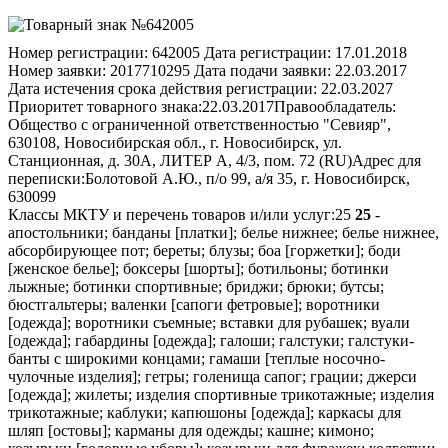
Номер регистрации:
642005
Дата регистрации:
17.01.2018
Номер заявки:
2017710295
Дата подачи заявки:
22.03.2017
Дата истечения срока действия регистрации:
22.03.2027
Приоритет товарного знака:
22.03.2017
Правообладатель:
Общество с ограниченной ответственностью "Севияр",
630108, Новосибирская обл., г. Новосибирск, ул.
Станционная, д. 30А, ЛИТЕР А, 4/3, пом. 72 (RU)
Адрес для
переписки:
Болотовой А.Ю., п/о 99, а/я 35, г. Новосибирск,
630099
Классы МКТУ и перечень товаров и/или услуг:
25
25
-
апостольники; банданы [платки]; белье нижнее; белье нижнее,
абсорбирующее пот; береты; блузы; боа [горжетки]; боди
[женское белье]; боксеры [шорты]; ботильоны; ботинки
лыжные; ботинки спортивные; бриджи; брюки; бутсы;
бюстгальтеры; валенки [сапоги фетровые]; воротники
[одежда]; воротники съемные; вставки для рубашек; вуали
[одежда]; габардины [одежда]; галоши; галстуки; галстуки-
банты с широкими концами; гамаши [теплые носочно-
чулочные изделия]; гетры; голенища сапог; грации; джерси
[одежда]; жилеты; изделия спортивные трикотажные; изделия
трикотажные; каблуки; капюшоны [одежда]; каркасы для
шляп [остовы]; карманы для одежды; кашне; кимоно;