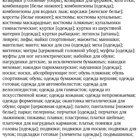
козырьки [головные уборы]; козырьки для фуражек; колготки;
комбинации [белье нижнее]; комбинезоны [одежда];
комбинезоны для водных лыж; корсажи [женское белье];
корсеты [белье нижнее]; костюмы; костюмы купальные;
костюмы маскарадные; костюмы пляжные; купальники
гимнастические; куртки [одежда]; куртки из шерстяной
материи [одежда]; куртки рыбацкие; легинсы [штаны];
ливреи; лифы; майки спортивные; манжеты; манишки;
мантильи; манто; маски для сна (одежда); меха [одежда];
митенки; митры [церковный головной убор]; муфты [одежда];
муфты для ног неэлектрические; набойки для обуви;
нагрудники детские, за исключением бумажных; накидки
меховые; накидки парикмахерские; наушники [одежда];
носки; носки, абсорбирующие пот; обувь пляжная; обувь
спортивная; обувь; одежда бумажная; одежда верхняя; одежда
готовая; одежда для автомобилистов; одежда для
велосипедистов; одежда для гимнастов; одежда из
искусственной кожи; одежда кожаная; одежда непромокаемая;
одежда форменная; одежда; окантовка металлическая для
обуви; орари [церковная одежда]; пальто; панталоны [нижнее
белье]; парки; пелерины; перчатки [одежда]; перчатки для
лыжников; пижамы; плавки; пластроны; платки шейные;
платочки для нагрудных карманов; платья; повязки для
головы [одежда]; подвязки; подвязки для носков; подвязки для
чулок; подкладки готовые [элементы одежды]; подмышники;