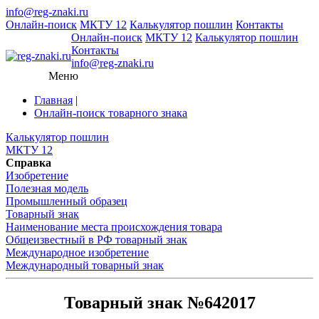
info@reg-znaki.ru
Онлайн-поиск
МКТУ 12
Калькулятор пошлин
Контакты
Онлайн-поиск
МКТУ 12
Калькулятор пошлин
Контакты
info@reg-znaki.ru
Меню
Главная
|
Онлайн-поиск товарного знака
Калькулятор пошлин
МКТУ 12
Справка
Изобретение
Полезная модель
Промышленный образец
Товарный знак
Наименование места происхождения товара
Общеизвестный в РФ товарный знак
Международное изобретение
Международный товарный знак
Товарный знак №642017