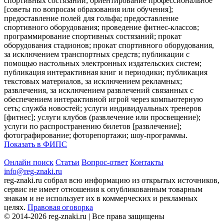
спортивных состязаний; ориентирование профессиональное
[советы по вопросам образования или обучения];
предоставление полей для гольфа; предоставление
спортивного оборудования; проведение фитнес-классов;
программирование спортивных состязаний; прокат
оборудования стадионов; прокат спортивного оборудования,
за исключением транспортных средств; публикации с
помощью настольных электронных издательских систем;
публикация интерактивная книг и периодики; публикация
текстовых материалов, за исключением рекламных;
развлечения, за исключением развлечений связанных с
обеспечением интерактивной игрой через компьютерную
сеть; служба новостей; услуги индивидуальных тренеров
[фитнес]; услуги клубов (развлечение или просвещение);
услуги по распространению билетов [развлечение];
фотографирование; фоторепортажи; шоу-программы.
Показать в ФИПС
Онлайн поиск
Статьи
Вопрос-ответ
Контакты
info@reg-znaki.ru
reg-znaki.ru собрал всю информацию из открытых источников,
сервис не имеет отношения к опубликованным товарным
знакам и не использует их в коммерческих и рекламных
целях.
Правовая оговорка
© 2014-2026 reg-znaki.ru | Все права защищены