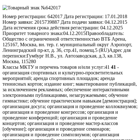
Номер регистрации:
642017
Дата регистрации:
17.01.2018
Номер заявки:
2015739887
Дата подачи заявки:
04.12.2015
Дата истечения срока действия регистрации:
04.12.2025
Приоритет товарного знака:
04.12.2015
Правообладатель:
Общество с ограниченной ответственностью ВТБ Арена,
125167, Москва, вн. тер. г. муниципальный округ Аэропорт,
Ленинградский пр-кт, д. 36, стр.41, помещ.5 (RU)
Адрес для
переписки:
Гумбург Н.В., ул. Автозаводская, д.3, кв.138,
Москва, 115280
Классы МКТУ и перечень товаров и/или услуг:
41
41
-
организация спортивных и культурно-просветительных
мероприятий; аренда спортивных площадок; аренда
теннисных кортов; издание книг; макетирование публикаций,
за исключением рекламных; обеспечение интерактивными
электронными публикациями, незагружаемыми; обучение
гимнастике; обучение практическим навыкам [демонстрация];
организация досуга; организация и проведение коллоквиумов;
организация и проведение конгрессов; организация и
проведение конференций; организация и проведение
концертов; организация и проведение мастер-классов
[обучение]; организация и проведение семинаров;
организация и проведение симпозиумов; организация