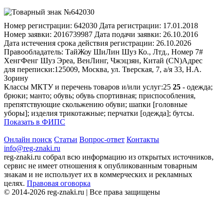
Номер регистрации:
642030
Дата регистрации:
17.01.2018
Номер заявки:
2016739987
Дата подачи заявки:
26.10.2016
Дата истечения срока действия регистрации:
26.10.2026
Правообладатель:
ТайЖоу ШиЛин Шуз Ко., Лтд., Номер 7#
ХенгФенг Шуз Эреа, ВенЛинг, Чжэцзян, Китай (CN)
Адрес
для переписки:
125009, Москва, ул. Тверская, 7, а/я 33, Н.А.
Зорину
Классы МКТУ и перечень товаров и/или услуг:
25
25
- одежда;
брюки; манто; обувь; обувь спортивная; приспособления,
препятствующие скольжению обуви; шапки [головные
уборы]; изделия трикотажные; перчатки [одежда]; бутсы.
Показать в ФИПС
Онлайн поиск
Статьи
Вопрос-ответ
Контакты
info@reg-znaki.ru
reg-znaki.ru собрал всю информацию из открытых источников,
сервис не имеет отношения к опубликованным товарным
знакам и не использует их в коммерческих и рекламных
целях.
Правовая оговорка
© 2014-2026 reg-znaki.ru | Все права защищены