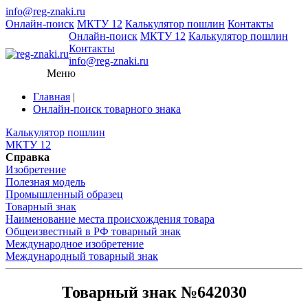
info@reg-znaki.ru
Онлайн-поиск
МКТУ 12
Калькулятор пошлин
Контакты
Онлайн-поиск
МКТУ 12
Калькулятор пошлин
Контакты
info@reg-znaki.ru
Меню
Главная
|
Онлайн-поиск товарного знака
Калькулятор пошлин
МКТУ 12
Справка
Изобретение
Полезная модель
Промышленный образец
Товарный знак
Наименование места происхождения товара
Общеизвестный в РФ товарный знак
Международное изобретение
Международный товарный знак
Товарный знак №642030