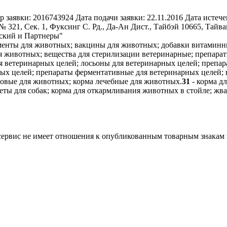
р заявки:
2016743924
Дата подачи заявки:
22.11.2016
Дата истече
 Сек. 1, Фуксинг С. Рд., Да-Ан Дист., Тайбэй 10665, Тайва
сский и Партнеры"
менты для животных; вакцины для животных; добавки витаминн
ля животных; вещества для стерилизации ветеринарные; препара
 ветеринарных целей; лосьоны для ветеринарных целей; препар
ных целей; препараты ферментативные для ветеринарных целей;
овые для животных; корма лечебные для животных.
31
- корма д
леты для собак; корма для откармливания животных в стойле; жв
 сервис не имеет отношения к опубликованным товарным знакам 