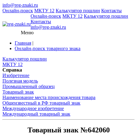
info@reg-znaki.ru
Онлайн-поиск
МКТУ 12
Калькулятор пошлин
Контакты
Онлайн-поиск
МКТУ 12
Калькулятор пошлин
Контакты
info@reg-znaki.ru
Меню
Главная
|
Онлайн-поиск товарного знака
Калькулятор пошлин
МКТУ 12
Справка
Изобретение
Полезная модель
Промышленный образец
Товарный знак
Наименование места происхождения товара
Общеизвестный в РФ товарный знак
Международное изобретение
Международный товарный знак
Товарный знак №642060