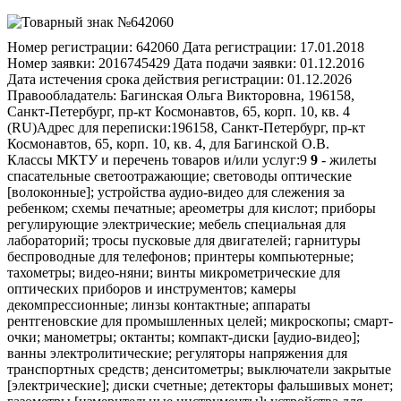
Номер регистрации:
642060
Дата регистрации:
17.01.2018
Номер заявки:
2016745429
Дата подачи заявки:
01.12.2016
Дата истечения срока действия регистрации:
01.12.2026
Правообладатель:
Багинская Ольга Викторовна, 196158,
Санкт-Петербург, пр-кт Космонавтов, 65, корп. 10, кв. 4
(RU)
Адрес для переписки:
196158, Санкт-Петербург, пр-кт
Космонавтов, 65, корп. 10, кв. 4, для Багинской О.В.
Классы МКТУ и перечень товаров и/или услуг:
9
9
- жилеты спасательные светоотражающие; световоды оптические [волоконные]; устройства аудио-видео для слежения за ребенком; схемы печатные; ареометры для кислот; приборы регулирующие электрические; мебель специальная для лабораторий; тросы пусковые для двигателей; гарнитуры беспроводные для телефонов; принтеры компьютерные; тахометры; видео-няни; винты микрометрические для оптических приборов и инструментов; камеры декомпрессионные; линзы контактные; аппараты рентгеновские для промышленных целей; микроскопы; смарт-очки; манометры; октанты; компакт-диски [аудио-видео]; ванны электролитические; регуляторы напряжения для транспортных средств; денситометры; выключатели закрытые [электрические]; диски счетные; детекторы фальшивых монет; газометры [измерительные инструменты]; устройства для считывания знаков оптические; таймеры [часы песочные] для варки яиц; звонки [устройства тревожной сигнализации]; объективы [линзы] [оптика]; прицелы оптические для огнестрельного оружия; механизмы для аппаратов, приводимых в действие жетонами; часы табельные [устройства для регистрации времени]; алидады; планиметры; трубки капиллярные; провода электрические; фотоэлементы с запирающим слоем; спектроскопы; мембраны для научной аппаратуры; уровни [приборы для определения горизонтального положения]; линзы насадочные; глазки [увеличительные линзы] дверные оптические; машины и приборы для испытания материалов; рейки нивелирные [геодезические инструменты]; одежда для защиты от несчастных случаев, излучения и огня; опоры для запястий при работе с компьютерами; устройства катодные для защиты от коррозии; наушники; клапаны соленоидные [электромагнитные переключатели]; переводчики электронные карманные; калибры резьбовые; овоскопы; ремни безопасности, иные чем для сидений транспортных средств и спортивного оборудования; суда пожарные; грузы для зондов; вискозиметры; резервуары промывочные [фотография]; приборы метеорологические; решетки для пластин электрических аккумуляторов; приборы для регистрации времени; указатели; файлы музыкальные загружаемые; аппараты дифракционные [микроскопия]; фильтры для ультрафиолетовых лучей, используемые в фотографии; вакуумметры; устройства суммирующие; стойки для фотоаппаратов; искрогасители; регуляторы числа оборотов для проигрывателей; видеоэкраны; диапозитивы [фотография]; включатели электроцепи; фотолаборатории; ареометры для определения плотности соляных растворов; видоискатели для фотоаппаратов; буи указательные; зуммеры; выпрямители тока; сирены; калибры; механизмы спусковые затворов [фотография]; проволока медная изолированная; назубники; устройства сигнальные аварийные; устройства для выписывания счетов; грузы для отвесов; устройства и приспособления для монтажа кинофильмов [кинопленки]; кристаллы галеновые [детекторы]; трубки пито; джойстики для компьютеров, за исключением предназначенных для видеоигр; DVD-плееры; барометры; пленки для звукозаписи; рамки для диапозитивов; устройства звуковые сигнальные; картриджи пустые для принтеров и фотокопировальных аппаратов; трансформаторы повышающие; фильтры для респираторов; гири; детекторы дыма; контакты электрические; уровни спиртовые; сахариметры; лактометры; брандспойты; якоря [электричество]; устройства зарядные для электрических аккумуляторов; очки [оптика]; отражатели [оптика]; вехи [геодезические инструменты]; амперметры; сушилки [фотография]; жилеты пуленепробиваемые; диктофоны; браслеты электронные [измерительные инструменты]; безмены [весы]; катоды; спектрографы; плоты спасательные; круги логарифмические; громкоговорители; батареи солнечные; апертометры [оптические]; предохранители электрические; приборы навигационные для транспортных средств [бортовые компьютеры]; карточки идентификационные магнитные; объективы для астрофотографии; макролинзы; видеокамеры для слежения за ребенком; программы игровые для компьютеров; тотализаторы; батареи солнечные для производства электроэнергии; инструменты с оптическими окулярами; конусы для указания направления ветра; антикатоды; уровни ртутные; аэрометры; кнопки для звонков; файлы звуковые, загружаемые для звонков мобильных телефонов; бленды объективов светозащитные; коврики для "мыши"; транспортиры [измерительные инструменты]; планшеты [геодезические инструменты]; карандаши электронные [элементы дисплеев]; каски для верховой езды; батареи гальванических элементов; сердечники катушек индуктивности [электричество]; пробирки; термостаты; мембраны [акустика]; тампоны ушные, используемые при подводном плавании; козырьки светозащитные; шары-зонды метеорологические; перчатки для защиты от несчастных случаев; радиоприемники для транспортных средств; аппараты электрические для дистанционного зажигания; микрометры; инкубаторы для бактериальных культур; детали оптические; аппараты светокопировальные; приборы для измерения толщины шкур; днк-чипы; сонары; рупоры; реле времени автоматические; зажимы носовые для пловцов и ныряльщиков; центрифуги лабораторные; компакт-диски [неперезаписываемые]; звонки сигнальные; прутки для определения местонахождения подземных источников воды; батареи анодные; браслеты идентификационные магнитные; видеокамеры; весы платформенные; адаптеры электрические; приспособления для держания реторт; аппараты дистилляционные для научных целей; фонари сигнальные; дальномеры; счетчики пройденного расстояния для транспортных средств; конусы дорожные сигнальные; батареи электрические; указатели уровня воды; гидрометры; линейки логарифмические круговые; индикаторы давления; кинопленки экспонированные; аппараты перегонные лабораторные; зонды глубоководные; прерыватели дистанционные; устройства для автоматического управления транспортными средствами; жилеты спасательные; сигнализация световая или механическая; бинокли; штативы для фотоаппаратов; посуда стеклянная градуированная; каски защитные; имитаторы для управления или проверки транспортных средств; костюмы для подводного погружения; телевизоры; устройства сигнальные противотуманные, за исключением взрывчатых; счетчики; аппараты для контроля оплаты почтовыми марками; средства индивидуальной защиты от несчастных случаев; комбинезоны специальные защитные для летчиков; перчатки для защиты от рентгеновского излучения для промышленных целей; аппараты кассовые; коробки ответвительные [электричество]; футляры для смартфонов; компьютеры портативные; пенсне; автоматы для продажи билетов; приборы и инструменты химические; перчатки для водолазов; ускорители частиц; анемометры; банки аккумуляторов; аккумуляторы электрические для транспортных средств; оборудование для взвешивания; триоды; калькуляторы; устройства охранной сигнализации; фотозатворы; экраны проекционные; устройства зарядные для электронных сигарет; сумки для переносных компьютеров; пленки экспонированные; измерители давления; преобразователи электрические; пейджеры; аппаратура для анализов, за исключением медицинской; стереоскопы; аппараты для ферментации [приборы лабораторные]; плееры кассетные; аппараты стереоскопические; фонари с оптической системой; механизмы для автоматов с предварительной оплатой; детекторы; проводники электрические; корпуса аккумуляторов электрических; кабели коаксиальные; телетайпы; капсулы спасательные для стихийных бедствий; очки спортивные; мониторы [программы для компьютеров]; звонки аварийные электрические; приборы для обучения; дисководы для компьютеров; лампы термоэлектронные; приборы и инструменты астрономические; диски звукозаписи; линзы оптические; диски магнитные; фотоглянцеватели; буссоли; устройства размагничивающие для магнитной ленты; носки с электрообогревом; спиртомеры; экспонометры [измерители освещенности]; флэш-накопители USB; магниты декоративные; пленки рентгеновские экспонированные; вилки штепсельные [электрические соединения]; пластины аккумуляторные; фильмы мультипликационные; носители звукозаписи; полупроводники; корпуса громкоговорителей; буи сигнальные; батареи для систем зажигания; фотометры; теодолиты; мегафоны; вариометры; приборы для измерения скорости [фотография]; измерители; спутники для научных исследований; оправы для очков; маски для подводного погружения; приборы для контроля скорости транспортных средств; весы; вывески светящиеся; шагомеры; калибры раздвижные; лактоденсиметры; компьютеры планшетные; приспособления для сушки, используемые в фотографии; приборы измерительные электрические; одежда для защиты от огня; денсиметры; одежда специальная лабораторная; вывески механические; носители информации магнитные; ленты для чистки считывающих головок; пленка защитная для компьютерных экранов; линзы-конденсоры; сонометры; розетки штепсельные [электрические соединения]; верньеры; очки солнцезащитные; каппы спортивные; машины для подсчета и сортировки денег; диоды светоизлучающие [СИД]; фотоосветители импульсные; аккумуляторы электрические; устройства дозирующие; фоторамки цифровые; рентгенограммы, за исключением используемых для медицинских целей; механизмы предварительной оплаты для телевизоров; стекло оптическое; перчатки из асбестовых тканей для защиты от несчастных случаев; радио-видео няня; рефракторы; фотоаппараты; шнурки для очков; расходомеры; устройства для резки пленки; трубки телефонные; буи спасательные; приборы для диагностики, за исключением предназначенных для медицинских целей; средства обучения аудиовизуальные; циклотроны; устройства для защиты от рентгеновского излучения, за исключением используемых в медицине; метры портновские; хронографы [устройства для записи времени]; экраны рентгеновских аппаратов для промышленных целей; футляры специальные для фотоаппаратов и фотопринадлежностей; диафрагмы [фотография]; перископы; аппараты рентгеновские, за исключением используемых для медицинских целей; пульты распределительные [электричество]; брезент для спасательных работ; респираторы, за исключением используемых для искусственного дыхания; каркасы электрических катушек; приборы измерительные; гелиографы; сети спасательные; приборы точные измерительные; сетки для защиты от несчастных случаев; звонки дверные электрические; оболочк