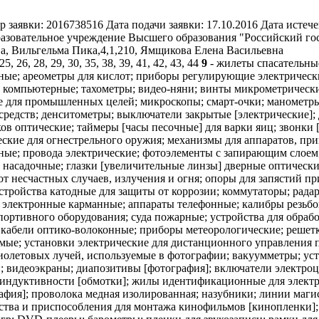
р заявки:
2016738516
Дата подачи заявки:
17.10.2016
Дата истече
азовательное учреждение Высшего образования "Российский гос
а, Вильгельма Пика,4,1,210, Ямщикова Елена Васильевна
 25, 26, 28, 29, 30, 35, 38, 39, 41, 42, 43, 44
9
- жилеты спасательные светоотражающие; световоды оптические [волоконные]; устройства аудио-видео для слежения за ребенком; схемы печатные; ареометры для кислот; приборы регулирующие электрические; мебель специальная для лабораторий; тросы пусковые для двигателей; гарнитуры беспроводные для телефонов; принтеры компьютерные; тахометры; видео-няни; винты микрометрические для оптических приборов и инструментов; камеры декомпрессионные; линзы контактные; аппараты рентгеновские для промышленных целей; микроскопы; смарт-очки; манометры; октанты; компакт-диски [аудио-видео]; ванны электролитические; регуляторы напряжения для транспортных средств; денситометры; выключатели закрытые [электрические]; диски счетные; детекторы фальшивых монет; газометры [измерительные инструменты]; устройства для считывания знаков оптические; таймеры [часы песочные] для варки яиц; звонки [устройства тревожной сигнализации]; аппараты фототелеграфные; объективы [линзы] [оптика]; прицелы оптические для огнестрельного оружия; механизмы для аппаратов, приводимых в действие жетонами; часы табельные [устройства для регистрации времени]; алидады; планиметры; трубки капиллярные; провода электрические; фотоэлементы с запирающим слоем; спектроскопы; мембраны для научной аппаратуры; уровни [приборы для определения горизонтального положения]; линзы насадочные; глазки [увеличительные линзы] дверные оптические; машины и приборы для испытания материалов; рейки нивелирные [геодезические инструменты]; одежда для защиты от несчастных случаев, излучения и огня; опоры для запястий при работе с компьютерами; передатчики телефонные; аппараты для передачи звука; радиопередатчики [дистанционная связь]; устройства катодные для защиты от коррозии; коммутаторы; радары; приборы для дистанционной записи; наушники; клапаны соленоидные [электромагнитные переключатели]; переводчики электронные карманные; аппараты телефонные; калибры резьбовые; овоскопы; транспондеры [передатчики-ответчики]; ремни безопасности, иные чем для сидений транспортных средств и спортивного оборудования; суда пожарные; устройства для обработки информации; переключатели электрические; грузы для зондов; вискозиметры; резервуары промывочные [фотография]; кабели оптико-волоконные; приборы метеорологические; решетки для пластин электрических аккумуляторов; приборы для регистрации времени; указатели; файлы музыкальные загружаемые; установки электрические для дистанционного управления производственными процессами; катушки электромагнитов; аппараты дифракционные [микроскопия]; фильтры для ультрафиолетовых лучей, используемые в фотографии; вакуумметры; устройства суммирующие; стойки для фотоаппаратов; искрогасители; регуляторы числа оборотов для проигрывателей; видеоэкраны; диапозитивы [фотография]; включатели электроцепи; фотолаборатории; ареометры для определения пло