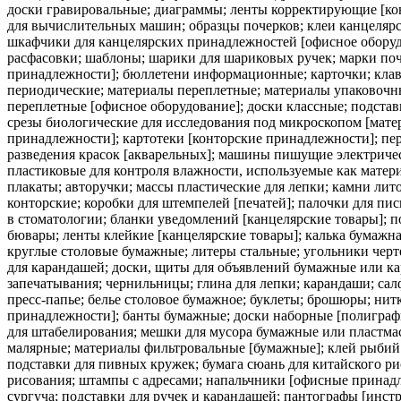
доски гравировальные; диаграммы; ленты корректирующие [ко
для вычислительных машин; образцы почерков; клеи канцелярс
шкафчики для канцелярских принадлежностей [офисное оборуд
расфасовки; шаблоны; шарики для шариковых ручек; марки поч
принадлежности]; бюллетени информационные; карточки; клав
периодические; материалы переплетные; материалы упаковочны
переплетные [офисное оборудование]; доски классные; подста
срезы биологические для исследования под микроскопом [мате
принадлежности]; картотеки [конторские принадлежности]; пер
разведения красок [акварельных]; машины пишущие электриче
пластиковые для контроля влажности, используемые как матери
плакаты; авторучки; массы пластические для лепки; камни лито
конторские; коробки для штемпелей [печатей]; палочки для п
в стоматологии; бланки уведомлений [канцелярские товары];
бювары; ленты клейкие [канцелярские товары]; калька бумажн
круглые столовые бумажные; литеры стальные; угольники черт
для карандашей; доски, щиты для объявлений бумажные или ка
запечатывания; чернильницы; глина для лепки; карандаши; сал
пресс-папье; белье столовое бумажное; буклеты; брошюры; нит
принадлежности]; банты бумажные; доски наборные [полиграфи
для штабелирования; мешки для мусора бумажные или пластмас
малярные; материалы фильтровальные [бумажные]; клей рыбий 
подставки для пивных кружек; бумага сюань для китайского ри
рисования; штампы с адресами; напальчники [офисные принадл
сургуча; подставки для ручек и карандашей; пантографы [инс