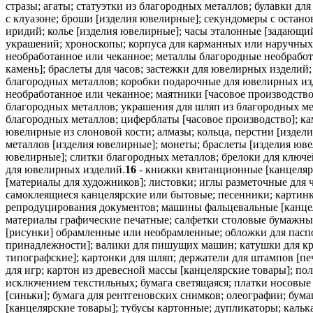
стразы; агаты; статуэтки из благородных металлов; булавки для
c клуазоне; броши [изделия ювелирные]; секундомеры с остано
иридий; колье [изделия ювелирные]; часы эталонные [задающий
украшений; хроноскопы; корпуса для карманных или наручных 
необработанное или чеканное; металлы благородные необработа
камень]; браслеты для часов; застежки для ювелирных изделий
благородных металлов; коробки подарочные для ювелирных изд
необработанное или чеканное; маятники [часовое производство
благородных металлов; украшения для шляп из благородных мет
благородных металлов; циферблаты [часовое производство]; ка
ювелирные из слоновой кости; алмазы; кольца, перстни [изде
металлов [изделия ювелирные]; монеты; браслеты [изделия юв
ювелирные]; слитки благородных металлов; брелоки для ключ
для ювелирных изделий.
16
- книжки квитанционные [канцелярс
[материалы для художников]; листовки; иглы разметочные для 
самоклеящиеся канцелярские или бытовые; песенники; картинки
репродуцирования документов; машины фальцевальные [канцеля
материалы графические печатные; салфетки столовые бумажные
[рисунки] обрамленные или необрамленные; обложки для паспо
принадлежности]; валики для пишущих машин; катушки для кра
типографские]; картонки для шляп; держатели для штампов [пе
для игр; картон из древесной массы [канцелярские товары]; по
исключением текстильных; бумага светящаяся; платки носовые 
[синьки]; бумага для рентгеновских снимков; олеографии; бума
[канцелярские товары]; тубусы картонные; дупликаторы; кальк