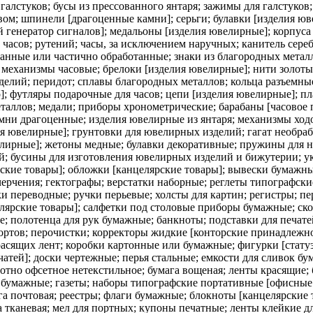
 галстуков; бусы из прессованного янтаря; зажимы для галстуков;
вом; шпинели [драгоценные камни]; серьги; булавки [изделия юв
 генератор сигналов]; медальоны [изделия ювелирные]; корпуса
часов; рутений; часы, за исключением наручных; канитель сереб
нные или частично обработанные; знаки из благородных металло
; механизмы часовые; брелоки [изделия ювелирные]; нити золот
елий; перидот; сплавы благородных металлов; кольца разъемные
]; футляры подарочные для часов; цепи [изделия ювелирные]; пла
аллов; медали; приборы хронометрические; барабаны [часовое п
мни драгоценные; изделия ювелирные из янтаря; механизмы ходо
лия ювелирные]; грунтовки для ювелирных изделий; гагат необр
елирные]; жетоны медные; булавки декоративные; пружины для н
ей; бусины для изготовления ювелирных изделий и бижутерии; 
кие товары]; обложки [канцелярские товары]; вывески бумажн
черчения; гектографы; верстатки наборные; реглеты типографски
 переводные; ручки перьевые; холсты для картин; регистры; пе
рские товары]; салфетки под столовые приборы бумажные; скоб
; полотенца для рук бумажные; банкноты; подставки для печат
ртов; перочистки; корректоры жидкие [конторские принадлежно
сящих лент; коробки картонные или бумажные; фигурки [статуэ
чатей]; доски чертежные; перья стальные; емкости для сливок 
лотно офсетное нетекстильное; бумага вощеная; ленты красящие;
бумажные; газеты; наборы типографские портативные [офисные п
га почтовая; реестры; флаги бумажные; блокноты [канцелярские 
а тканевая; мел для портных; купоны печатные; ленты клейкие д