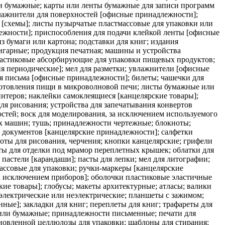
и бумажные; карты или ленты бумажные для записи программ
влажнители для поверхностей [офисные принадлежности];
схемы]; листы пузырчатые пластмассовые для упаковки или
лежности]; приспособления для подачи клейкой ленты [офисные
бумаги или картона; подставки для книг; издания
игарные; продукция печатная; машины и устройства
пластиковые абсорбирующие для упаковки пищевых продуктов;
я периодические]; мел для разметки; увлажнители [офисные
ля письма [офисные принадлежности]; билеты; чашечки для
готовления пищи в микроволновой печи; листы бумажные или
интеров; наклейки самоклеящиеся [канцелярские товары];
для рисования; устройства для запечатывания конвертов
стей; воск для моделирования, за исключением используемого
их машин; тушь; принадлежности чертежные; блокноты;
я документов [канцелярские принадлежности]; салфетки
оты для рисования, черчения; кнопки канцелярские; грифели
ты для отделки под мрамор переплетных крышек; облатки для
пастели [карандаши]; пасты для лепки; мел для литографии;
массовые для упаковки; ручки-маркеры [канцелярские
за исключением приборов]; оболочки пластиковые эластичные
е товары]; глобусы; макеты архитектурные; атласы; валики
электрические или неэлектрические; планшеты с зажимом;
ные]; закладки для книг; переплеты для книг; трафареты для
 или бумажные; принадлежности письменные; печати для
ановленной целлюлозы для упаковки; шаблоны для стирания;