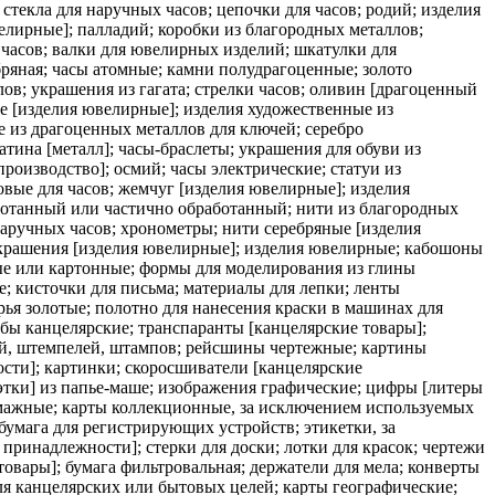
 стекла для наручных часов; цепочки для часов; родий; изделия
елирные]; палладий; коробки из благородных металлов;
 часов; валки для ювелирных изделий; шкатулки для
ряная; часы атомные; камни полудрагоценные; золото
в; украшения из гагата; стрелки часов; оливин [драгоценный
ые [изделия ювелирные]; изделия художественные из
 из драгоценных металлов для ключей; серебро
тина [металл]; часы-браслеты; украшения для обуви из
роизводство]; осмий; часы электрические; статуи из
вые для часов; жемчуг [изделия ювелирные]; изделия
аботанный или частично обработанный; нити из благородных
аручных часов; хронометры; нити серебряные [изделия
украшения [изделия ювелирные]; изделия ювелирные; кабошоны
ые или картонные; формы для моделирования из глины
е; кисточки для письма; материалы для лепки; ленты
рья золотые; полотно для нанесения краски в машинах для
ы канцелярские; транспаранты [канцелярские товары];
ей, штемпелей, штампов; рейсшины чертежные; картины
сти]; картинки; скоросшиватели [канцелярские
тки] из папье-маше; изображения графические; цифры [литеры
бумажные; карты коллекционные, за исключением используемых
 бумага для регистрирующих устройств; этикетки, за
ринадлежности]; стерки для доски; лотки для красок; чертежи
товары]; бумага фильтровальная; держатели для мела; конверты
ля канцелярских или бытовых целей; карты географические;