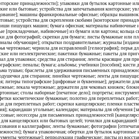
нторские принадлежности]; упаковки для бутылок картонные ил
кие или бытовые; устройства для запечатывания конторские; у
ование]; машины франкировальные офисные; образцы вышивок [
товые; устройства для скрепления скобами [конторские принад
иши пишущих машин; бумага офисная; материалы набивочные из 
е [прокладочные, набивочные] из бумаги или картона; кольца с
вки для фотографий; скрепки для бумаги; листы бумажные или 
риалы обучающие]; открытки поздравительные; журналы [издани
ья чертежные; чернила для исправлений [гелиография]; перья д
ские или неэлектрические; пакетики бумажные; пакеты для при
ал для упаковки; средства для стирания; ленты красящие для пр
графские; пеналы; бумага; альбомы; учебники [пособия]; кисти 
исьма тушью; браслеты для удерживания письменных принадлежно
 подушечки для стирания; линейки чертежные; ленты для пишущ
ая; литеры типографские [цифровые и буквенные]; держатели дл
ежные; лекала чертежные; держатели для чековых книжек; блокн
ртонные; столы наборные [печатное дело]; портреты; инструмен
фетки косметические бумажные; полотно для переплетных работ; 
ки для переплетных работ; скрепки канцелярские; пленки пласт
я]; карандаши угольные; календари; материалы для обучения [
совые; несессеры для письменных принадлежностей [канцелярски
для канцелярских или бытовых целей; точилки для карандашей 
сования и каллиграфии; ленты бумажные; фотографии [отпечатан
ежности]; бумага упаковочная; обертки для бутылок картонные
трументы чертежные]; репродукции графические; листы из восст