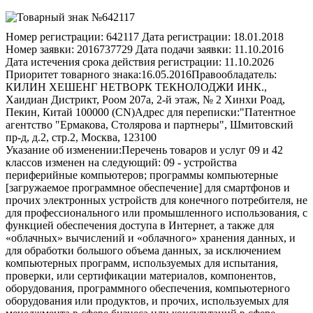
Номер регистрации:
642117
Дата регистрации:
18.01.2018
Номер заявки:
2016737729
Дата подачи заявки:
11.10.2016
Дата истечения срока действия регистрации:
11.10.2026
Приоритет товарного знака:
16.05.2016
Правообладатель:
КИЛИН ХЕШЕНГ НЕТВОРК ТЕКНОЛОДЖИ ИНК.,
Хаидиан Дистрикт, Роом 207а, 2-й этаж, № 2 Хинхи Роад,
Пекин, Китай 100000 (CN)
Адрес для переписки:
"Патентное
агентство "Ермакова, Столярова и партнеры", Шмитовский
пр-д, д.2, стр.2, Москва, 123100
Указание об изменении:
Перечень товаров и услуг 09 и 42
классов изменен на следующий: 09 - устройства
периферийные компьютеров; программы компьютерные
[загружаемое программное обеспечение] для смартфонов и
прочих электронных устройств для конечного потребителя, не
для профессионального или промышленного использования, с
функцией обеспечения доступа в Интернет, а также для
«облачных» вычислений и «облачного» хранения данных, и
для обработки большого объема данных, за исключением
компьютерных программ, используемых для испытания,
проверки, или сертификации материалов, компонентов,
оборудования, программного обеспечения, компьютерного
оборудования или продуктов, и прочих, используемых для