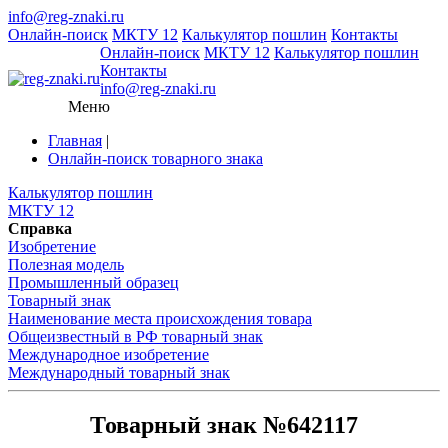
info@reg-znaki.ru
Онлайн-поиск
МКТУ 12
Калькулятор пошлин
Контакты
Онлайн-поиск
МКТУ 12
Калькулятор пошлин
Контакты
info@reg-znaki.ru
Меню
Главная
|
Онлайн-поиск товарного знака
Калькулятор пошлин
МКТУ 12
Справка
Изобретение
Полезная модель
Промышленный образец
Товарный знак
Наименование места происхождения товара
Общеизвестный в РФ товарный знак
Международное изобретение
Международный товарный знак
Товарный знак №642117