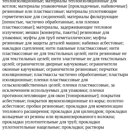
теплоизоляционные; материалы теплоизоляционные для
котлов; материалы упаковочные [прокладочные, набивочные]
резиновые или пластмассовые; материалы уплотняющие
герметические для соединений; материалы фильтрующие
[пенистые, частично обработанные, или пленки
пластмассовые]; материалы, задерживающие тепловое
излучение; мешки [конверты, пакеты] резиновые для
упаковки; муфты для труб неметаллические; муфты
резиновые для защиты деталей машин; набивки асбестовые;
накладки сцепления; нити паяльные пластмассовые; нити
пластмассовые не для текстильных целей; нити резиновые не
для текстильных целей; нити эластичные не для текстильных
целей; ограничители дверные каучуковые; ограничители
оконные каучуковые; ограничители резиновые; перчатки
изоляционные; пластмассы частично обработанные; пластыри
изоляционные; пленки пластмассовые для
сельскохозяйственных целей; пленки пластмассовые, за
исключением используемых для упаковки; пленки
противоослепляющие для окон [тонированные]; покрытия
асбестовые; покрытия звукоизоляционные из коры; полотно
асбестовое; пробки резиновые; прокладки для компенсации
теплового расширения; прокладки для цилиндров; прокладки
кольцевые из резины или вулканизированного волокна;
прокладки уплотнительные для труб; прокладки
уплотнительные нащельные; прокладки; растворы