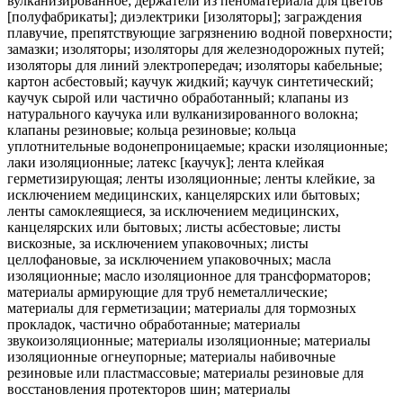
вулканизированное; держатели из пеноматериала для цветов
[полуфабрикаты]; диэлектрики [изоляторы]; заграждения
плавучие, препятствующие загрязнению водной поверхности;
замазки; изоляторы; изоляторы для железнодорожных путей;
изоляторы для линий электропередач; изоляторы кабельные;
картон асбестовый; каучук жидкий; каучук синтетический;
каучук сырой или частично обработанный; клапаны из
натурального каучука или вулканизированного волокна;
клапаны резиновые; кольца резиновые; кольца
уплотнительные водонепроницаемые; краски изоляционные;
лаки изоляционные; латекс [каучук]; лента клейкая
герметизирующая; ленты изоляционные; ленты клейкие, за
исключением медицинских, канцелярских или бытовых;
ленты самоклеящиеся, за исключением медицинских,
канцелярских или бытовых; листы асбестовые; листы
вискозные, за исключением упаковочных; листы
целлофановые, за исключением упаковочных; масла
изоляционные; масло изоляционное для трансформаторов;
материалы армирующие для труб неметаллические;
материалы для герметизации; материалы для тормозных
прокладок, частично обработанные; материалы
звукоизоляционные; материалы изоляционные; материалы
изоляционные огнеупорные; материалы набивочные
резиновые или пластмассовые; материалы резиновые для
восстановления протекторов шин; материалы