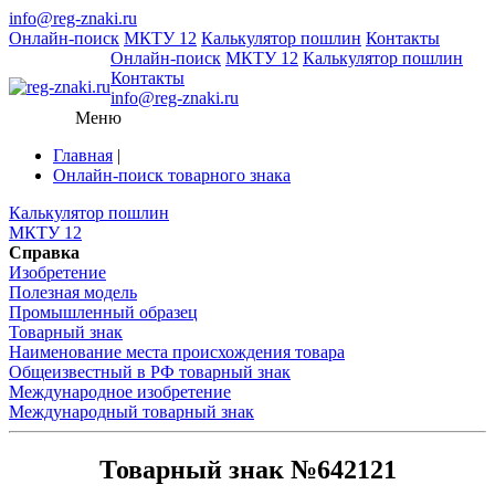
info@reg-znaki.ru
Онлайн-поиск
МКТУ 12
Калькулятор пошлин
Контакты
Онлайн-поиск
МКТУ 12
Калькулятор пошлин
Контакты
info@reg-znaki.ru
Меню
Главная
|
Онлайн-поиск товарного знака
Калькулятор пошлин
МКТУ 12
Справка
Изобретение
Полезная модель
Промышленный образец
Товарный знак
Наименование места происхождения товара
Общеизвестный в РФ товарный знак
Международное изобретение
Международный товарный знак
Товарный знак №642121