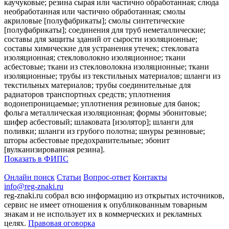
каучуковые; резина сырая или частично обработанная; слюда
необработанная или частично обработанная; смолы
акриловые [полуфабрикаты]; смолы синтетические
[полуфабрикаты]; соединения для труб неметаллические;
составы для защиты зданий от сырости изоляционные;
составы химические для устранения утечек; стекловата
изоляционная; стекловолокно изоляционное; ткани
асбестовые; ткани из стекловолокна изоляционные; ткани
изоляционные; трубы из текстильных материалов; шланги из
текстильных материалов; трубы соединительные для
радиаторов транспортных средств; уплотнения
водонепроницаемые; уплотнения резиновые для банок;
фольга металлическая изоляционная; формы эбонитовые;
шифер асбестовый; шлаковата [изолятор]; шланги для
поливки; шланги из грубого полотна; шнуры резиновые;
шторы асбестовые предохранительные; эбонит
[вулканизированная резина].
Показать в ФИПС
Онлайн поиск
Статьи
Вопрос-ответ
Контакты
info@reg-znaki.ru
reg-znaki.ru собрал всю информацию из открытых источников,
сервис не имеет отношения к опубликованным товарным
знакам и не использует их в коммерческих и рекламных
целях.
Правовая оговорка