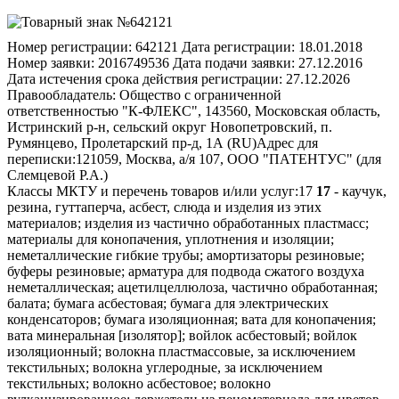
Номер регистрации:
642121
Дата регистрации:
18.01.2018
Номер заявки:
2016749536
Дата подачи заявки:
27.12.2016
Дата истечения срока действия регистрации:
27.12.2026
Правообладатель:
Общество с ограниченной
ответственностью "К-ФЛЕКС", 143560, Московская область,
Истринский р-н, сельский округ Новопетровский, п.
Румянцево, Пролетарский пр-д, 1А (RU)
Адрес для
переписки:
121059, Москва, а/я 107, ООО "ПАТЕНТУС" (для
Слемцевой Р.А.)
Классы МКТУ и перечень товаров и/или услуг:
17
17
- каучук,
резина, гуттаперча, асбест, слюда и изделия из этих
материалов; изделия из частично обработанных пластмасс;
материалы для конопачения, уплотнения и изоляции;
неметаллические гибкие трубы; амортизаторы резиновые;
буферы резиновые; арматура для подвода сжатого воздуха
неметаллическая; ацетилцеллюлоза, частично обработанная;
балата; бумага асбестовая; бумага для электрических
конденсаторов; бумага изоляционная; вата для конопачения;
вата минеральная [изолятор]; войлок асбестовый; войлок
изоляционный; волокна пластмассовые, за исключением
текстильных; волокна углеродные, за исключением
текстильных; волокно асбестовое; волокно