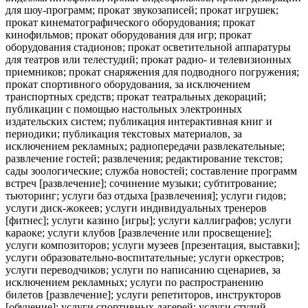
для шоу-программ; прокат звукозаписей; прокат игрушек;
прокат кинематографического оборудования; прокат
кинофильмов; прокат оборудования для игр; прокат
оборудования стадионов; прокат осветительной аппаратуры
для театров или телестудий; прокат радио- и телевизионных
приемников; прокат снаряжения для подводного погружения;
прокат спортивного оборудования, за исключением
транспортных средств; прокат театральных декораций;
публикации с помощью настольных электронных
издательских систем; публикация интерактивная книг и
периодики; публикация текстовых материалов, за
исключением рекламных; радиопередачи развлекательные;
развлечение гостей; развлечения; редактирование текстов;
сады зоологические; служба новостей; составление программ
встреч [развлечение]; сочинение музыки; субтитрование;
тьюторинг; услуги баз отдыха [развлечения]; услуги гидов;
услуги диск-жокеев; услуги индивидуальных тренеров
[фитнес]; услуги казино [игры]; услуги каллиграфов; услуги
караоке; услуги клубов [развлечение или просвещение];
услуги композиторов; услуги музеев [презентация, выставки];
услуги образовательно-воспитательные; услуги оркестров;
услуги переводчиков; услуги по написанию сценариев, за
исключением рекламных; услуги по распространению
билетов [развлечение]; услуги репетиторов, инструкторов
[обучение]; услуги спортивных лагерей; услуги студий