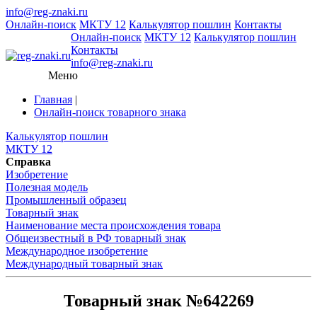
info@reg-znaki.ru
Онлайн-поиск
МКТУ 12
Калькулятор пошлин
Контакты
Онлайн-поиск
МКТУ 12
Калькулятор пошлин
Контакты
info@reg-znaki.ru
Меню
Главная
|
Онлайн-поиск товарного знака
Калькулятор пошлин
МКТУ 12
Справка
Изобретение
Полезная модель
Промышленный образец
Товарный знак
Наименование места происхождения товара
Общеизвестный в РФ товарный знак
Международное изобретение
Международный товарный знак
Товарный знак №642269