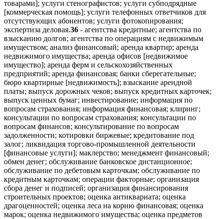
товарами]; услуги стенографистов; услуги субподрядные
[коммерческая помощь]; услуги телефонных ответчиков для
отсутствующих абонентов; услуги фотокопирования;
экспертиза деловая.
36
- агентства кредитные; агентства по
взысканию долгов; агентства по операциям с недвижимым
имуществом; анализ финансовый; аренда квартир; аренда
недвижимого имущества; аренда офисов [недвижимое
имущество]; аренда ферм и сельскохозяйственных
предприятий; аренда финансовая; банки сберегательные;
бюро квартирные [недвижимость]; взыскание арендной
платы; выпуск дорожных чеков; выпуск кредитных карточек;
выпуск ценных бумаг; инвестирование; информация по
вопросам страхования; информация финансовая; клиринг;
консультации по вопросам страхования; консультации по
вопросам финансов; консультирование по вопросам
задолженности; котировки биржевые; кредитование под
залог; ликвидация торгово-промышленной деятельности
[финансовые услуги]; маклерство; менеджмент финансовый;
обмен денег; обслуживание банковское дистанционное;
обслуживание по дебетовым карточкам; обслуживание по
кредитным карточкам; операции факторные; организация
сбора денег и подписей; организация финансирования
строительных проектов; оценка антиквариата; оценка
драгоценностей; оценка леса на корню финансовая; оценка
марок; оценка недвижимого имущества; оценка предметов