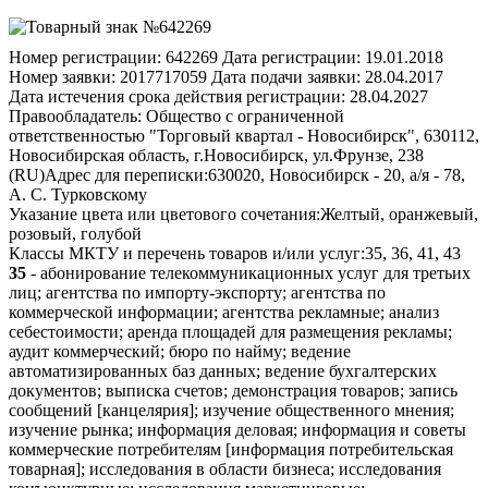
Номер регистрации:
642269
Дата регистрации:
19.01.2018
Номер заявки:
2017717059
Дата подачи заявки:
28.04.2017
Дата истечения срока действия регистрации:
28.04.2027
Правообладатель:
Общество с ограниченной
ответственностью "Торговый квартал - Новосибирск", 630112,
Новосибирская область, г.Новосибирск, ул.Фрунзе, 238
(RU)
Адрес для переписки:
630020, Новосибирск - 20, а/я - 78,
А. С. Турковскому
Указание цвета или цветового сочетания:
Желтый, оранжевый,
розовый, голубой
Классы МКТУ и перечень товаров и/или услуг:
35, 36, 41, 43
35
- абонирование телекоммуникационных услуг для третьих
лиц; агентства по импорту-экспорту; агентства по
коммерческой информации; агентства рекламные; анализ
себестоимости; аренда площадей для размещения рекламы;
аудит коммерческий; бюро по найму; ведение
автоматизированных баз данных; ведение бухгалтерских
документов; выписка счетов; демонстрация товаров; запись
сообщений [канцелярия]; изучение общественного мнения;
изучение рынка; информация деловая; информация и советы
коммерческие потребителям [информация потребительская
товарная]; исследования в области бизнеса; исследования