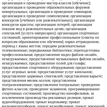
организация и проведение мастер-классов [обучение];
организация и проведение образовательных форумов
невиртуальных; организация и проведение семинаров;
организация и проведение симпозиумов; организация
конкурсов [учебных или развлекательных]; организация
конкурсов красоты; организация лотерей; организация
показов мод в развлекательных целях; организация
спектаклей [услуги импресарио]; организация спортивных
состязаний; ориентирование профессиональное [советы по
вопросам образования или обучения]; парки аттракционов;
перевод с языка жестов; передачи развлекательные
телевизионные; передвижные библиотеки; переподготовка
профессиональная; предоставление видео файлов онлайн,
незагружаемых; предоставление музыкальных файлов онлайн,
незагружаемых; предоставление полей для гольфа;
предоставление спортивного оборудования; предоставление
услуг игровых залов; предоставление услуг кинозалов;
представление цирковых спектаклей; представления варьете;
представления мюзик-холлов; представления
театрализованные; представления театральные; проведение
фитнес-классов; проведение экзаменов; программирование
спортивных состязаний; производство кинофильмов, за
исключением производства рекламных роликов; прокат
аудиооборудования; прокат видеокамер; прокат
видеомагнитофонов; прокат видеофильмов; прокат декораций