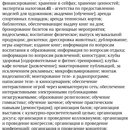
финансирование; хранение в сейфах; хранение ценностей;
экспертиза налоговая.
41
- агентства по предоставлению
моделей для художников; академии [обучение]; аренда
спортивных площадок; аренда теннисных кортов;
библиотеки, обеспечивающие выдачу книг на дом;
бронирование билетов на зрелищные мероприятия;
видеосъемка; воспитание физическое; выпуск музыкальной
продукции; дискотеки; дрессировка животных; дублирование;
игры азартные; издание книг; информация по вопросам
воспитания и образования; информация по вопросам отдыха;
информация по вопросам развлечений; киностудии; клубы
здоровья [оздоровительные и фитнес-тренировки]; клубы-
кафе ночные [развлечение]; макетирование публикаций, за
исключением рекламных; микрофильмирование; монтаж
видеозаписей; монтирование теле- и радиопрограмм;
написание теле- и киносценариев; обеспечение
интерактивное игрой через компьютерную сеть; обеспечение
интерактивными электронными публикациями
незагружаемыми; образование религиозное; обучение
гимнастике; обучение заочное; обучение практическим
навыкам [демонстрация]; организация балов; организация
выставок с культурно-просветительной целью; организация
досуга; организация и проведение коллоквиумов; организация
и проведение конгрессов; организация и проведение
конференций; организация и проведение концертов;