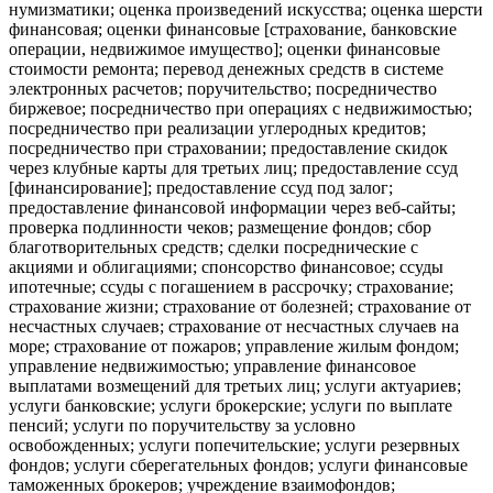
нумизматики; оценка произведений искусства; оценка шерсти
финансовая; оценки финансовые [страхование, банковские
операции, недвижимое имущество]; оценки финансовые
стоимости ремонта; перевод денежных средств в системе
электронных расчетов; поручительство; посредничество
биржевое; посредничество при операциях с недвижимостью;
посредничество при реализации углеродных кредитов;
посредничество при страховании; предоставление скидок
через клубные карты для третьих лиц; предоставление ссуд
[финансирование]; предоставление ссуд под залог;
предоставление финансовой информации через веб-сайты;
проверка подлинности чеков; размещение фондов; сбор
благотворительных средств; сделки посреднические с
акциями и облигациями; спонсорство финансовое; ссуды
ипотечные; ссуды с погашением в рассрочку; страхование;
страхование жизни; страхование от болезней; страхование от
несчастных случаев; страхование от несчастных случаев на
море; страхование от пожаров; управление жилым фондом;
управление недвижимостью; управление финансовое
выплатами возмещений для третьих лиц; услуги актуариев;
услуги банковские; услуги брокерские; услуги по выплате
пенсий; услуги по поручительству за условно
освобожденных; услуги попечительские; услуги резервных
фондов; услуги сберегательных фондов; услуги финансовые
таможенных брокеров; учреждение взаимофондов;