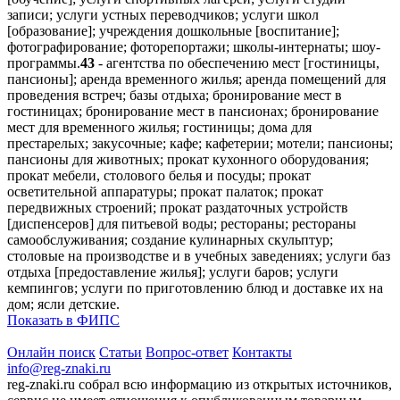
записи; услуги устных переводчиков; услуги школ
[образование]; учреждения дошкольные [воспитание];
фотографирование; фоторепортажи; школы-интернаты; шоу-
программы.
43
- агентства по обеспечению мест [гостиницы,
пансионы]; аренда временного жилья; аренда помещений для
проведения встреч; базы отдыха; бронирование мест в
гостиницах; бронирование мест в пансионах; бронирование
мест для временного жилья; гостиницы; дома для
престарелых; закусочные; кафе; кафетерии; мотели; пансионы;
пансионы для животных; прокат кухонного оборудования;
прокат мебели, столового белья и посуды; прокат
осветительной аппаратуры; прокат палаток; прокат
передвижных строений; прокат раздаточных устройств
[диспенсеров] для питьевой воды; рестораны; рестораны
самообслуживания; создание кулинарных скульптур;
столовые на производстве и в учебных заведениях; услуги баз
отдыха [предоставление жилья]; услуги баров; услуги
кемпингов; услуги по приготовлению блюд и доставке их на
дом; ясли детские.
Показать в ФИПС
Онлайн поиск
Статьи
Вопрос-ответ
Контакты
info@reg-znaki.ru
reg-znaki.ru собрал всю информацию из открытых источников,