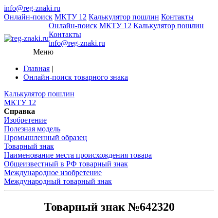
info@reg-znaki.ru
Онлайн-поиск
МКТУ 12
Калькулятор пошлин
Контакты
Онлайн-поиск
МКТУ 12
Калькулятор пошлин
Контакты
info@reg-znaki.ru
Меню
Главная
|
Онлайн-поиск товарного знака
Калькулятор пошлин
МКТУ 12
Справка
Изобретение
Полезная модель
Промышленный образец
Товарный знак
Наименование места происхождения товара
Общеизвестный в РФ товарный знак
Международное изобретение
Международный товарный знак
Товарный знак №642320