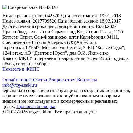
Номер регистрации:
642320
Дата регистрации:
19.01.2018
Номер заявки:
2017709520
Дата подачи заявки:
16.03.2017
Дата истечения срока действия регистрации:
16.03.2027
Правообладатель:
Леви Страусс энд Ко., Левис Плаза, 1155
Бэттери Стрит, Сан-Франциско, штат Калифорния 94111,
Соединенные Штаты Америки (US)
Адрес для
переписки:
125047, Москва, ул. Лесная, 7, БЦ "Белые Сады",
12-й этаж, АО "Дентонс Юроп", для О.И. Якименко
Классы МКТУ и перечень товаров и/или услуг:
25
25
- одежда,
обувь, головные уборы.
Показать в ФИПС
Онлайн поиск
Статьи
Вопрос-ответ
Контакты
info@reg-znaki.ru
reg-znaki.ru собрал всю информацию из открытых источников,
сервис не имеет отношения к опубликованным товарным
знакам и не использует их в коммерческих и рекламных
целях.
Правовая оговорка
© 2014-2026 reg-znaki.ru | Все права защищены