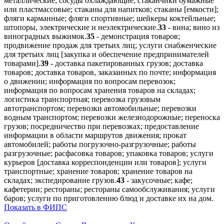
металлические; сосуды охлаждающие; стаканчики бумажные
или пластмассовые; стаканы для напитков; стаканы [емкости];
фляги карманные; фляги спортивные; шейкеры коктейльные;
штопоры, электрические и неэлектрические.
33
- вина; вино из
виноградных выжимок.
35
- демонстрация товаров;
продвижение продаж для третьих лиц; услуги снабженческие
для третьих лиц [закупка и обеспечение предпринимателей
товарами].
39
- доставка пакетированных грузов; доставка
товаров; доставка товаров, заказанных по почте; информация
о движении; информация по вопросам перевозок;
информация по вопросам хранения товаров на складах;
логистика транспортная; перевозка грузовым
автотранспортом; перевозки автомобильные; перевозки
водным транспортом; перевозки железнодорожные; переноска
грузов; посредничество при перевозках; предоставление
информации в области маршрутов движения; прокат
автомобилей; работы погрузочно-разгрузочные; работы
разгрузочные; расфасовка товаров; упаковка товаров; услуги
курьеров [доставка корреспонденции или товаров]; услуги
транспортные; хранение товаров; хранение товаров на
складах; экспедирование грузов.
43
- закусочные; кафе;
кафетерии; рестораны; рестораны самообслуживания; услуги
баров; услуги по приготовлению блюд и доставке их на дом.
Показать в ФИПС