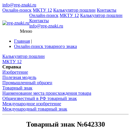
info@reg-znaki.ru
Онлайн-поиск
МКТУ 12
Калькулятор пошлин
Контакты
Онлайн-поиск
МКТУ 12
Калькулятор пошлин
Контакты
info@reg-znaki.ru
Меню
Главная
|
Онлайн-поиск товарного знака
Калькулятор пошлин
МКТУ 12
Справка
Изобретение
Полезная модель
Промышленный образец
Товарный знак
Наименование места происхождения товара
Общеизвестный в РФ товарный знак
Международное изобретение
Международный товарный знак
Товарный знак №642330