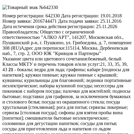
Номер регистрации:
642330
Дата регистрации:
19.01.2018
Номер заявки:
2016744471
Дата подачи заявки:
25.11.2016
Дата истечения срока действия регистрации:
25.11.2026
Правообладатель:
Общество с ограниченной
ответственностью "АЛКО АРТ", 141207, Московская обл.,
Пушкинский р-н, г. Пушкино, ул. Грибоедова, д. 7, помещение
308 (RU)
Адрес для переписки:
115114, Москва, Дербеневская
наб., 7, стр. 2, ООО ЮК "Кривцов и Партнеры"
Указание цвета или цветового сочетания:
бежевый, белый
Классы МКТУ и перечень товаров и/или услуг:
21, 33, 35, 39,
43
21
- бокалы; ведра для льда; графины; кабаре [подносы для
напитков]; кружки пивные; кружки пивные с крышкой;
кувшины; курильницы для благовоний; ледники портативные
неэлектрические; наборы кухонной посуды; несессеры для
пикников с набором посуды; палочки для коктейлей; подносы
бытовые; подставки для графинов, за исключением бумажных
и столового белья; посуда из окрашенного стекла; посуда
хрустальная [стеклянная]; рога для питья; сервизы ликерные;
сервизы [столовая посуда]; сифоны для взятия пробы вина
[пипетки]; смешиватели бытовые неэлектрические;
соломинки для дегустации напитков; сосуды для питья;
сосуды для приготовления льда и напитков со льдом