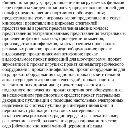
<видео по запросу>; предоставление незагружаемых фильмов
через сервисы <видео по запросу>; предоставление полей для
гольфа; предоставление спортивного оборудования;
предоставление услуг игровых залов; предоставление услуг
кинозалов; представление цирковых спектаклей;
представления варьете; представления мюзик-холлов;
представления театрализованные; представления театральные;
проведение фитнес-классов; проведение экзаменов;
производство кинофильмов, за исключением производства
рекламных роликов; прокат аудиооборудования; прокат
видеокамер; прокат видеомагнитофонов; прокат
видеофильмов; прокат декораций для шоу-программ; прокат
звукозаписей; прокат игрушек; прокат кинематографического
оборудования; прокат кинофильмов; прокат оборудования для
игр; прокат оборудования стадионов; прокат осветительной
аппаратуры для театров или телестудий; прокат радио- и
телевизионных приемников; прокат снаряжения для
подводного погружения; прокат спортивного оборудования,
за исключением транспортных средств; прокат театральных
декораций; публикации с помощью настольных электронных
издательских систем; публикация интерактивная книг и
периодики; публикация текстовых материалов, за
исключением рекламных; радиопередачи развлекательные;
развлечение гостей; развлечения; редактирование текстов;
садо [обучение японской чайной церемонии]; сады