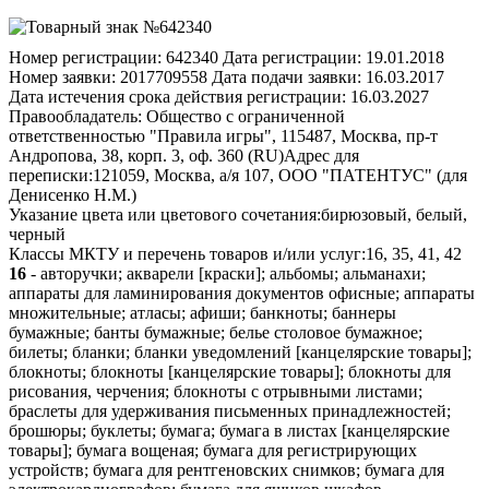
Номер регистрации:
642340
Дата регистрации:
19.01.2018
Номер заявки:
2017709558
Дата подачи заявки:
16.03.2017
Дата истечения срока действия регистрации:
16.03.2027
Правообладатель:
Общество с ограниченной
ответственностью "Правила игры", 115487, Москва, пр-т
Андропова, 38, корп. 3, оф. 360 (RU)
Адрес для
переписки:
121059, Москва, а/я 107, ООО "ПАТЕНТУС" (для
Денисенко Н.М.)
Указание цвета или цветового сочетания:
бирюзовый, белый,
черный
Классы МКТУ и перечень товаров и/или услуг:
16, 35, 41, 42
16
- авторучки; акварели [краски]; альбомы; альманахи; аппараты для ламинирования документов офисные; аппараты множительные; атласы; афиши; банкноты; баннеры бумажные; банты бумажные; белье столовое бумажное; билеты; бланки; бланки уведомлений [канцелярские товары]; блокноты; блокноты [канцелярские товары]; блокноты для рисования, черчения; блокноты с отрывными листами; браслеты для удерживания письменных принадлежностей; брошюры; буклеты; бумага; бумага в листах [канцелярские товары]; бумага вощеная; бумага для регистрирующих устройств; бумага для рентгеновских снимков; бумага для электрокардиографов; бумага для ящиков шкафов ароматизированная или неароматизированная; бумага из древесной массы; бумага копировальная [канцелярские товары]; бумага офисная; бумага пергаментная; бумага почтовая; бумага рисовая; бумага светящаяся; бумага сюань для китайского рисования и каллиграфии; бумага туалетная; бумага упаковочная; бумага фильтровальная; бумага, картон; бювары; бюллетени информационные; валики для пишущих машин; валики малярные; верстатки наборные; воск для моделирования, за исключением используемого в стоматологии; вывески бумажные или картонные; выкройки для шитья; вымпелы бумажные; газеты; гальваностереотипы; гектографы; глина для лепки; глина полимерная для моделирования; глобусы; готовальни; гравюры; грифели; грифели для карандашей; держатели для документов [канцелярские принадлежности]; держатели для карандашей; держатели для мела; держатели для чековых книжек; держатели для штампов [печатей]; держатели страниц; диаграммы; дорожки настольные из бумаги; доски гравировальные; доски грифельные для письма; доски классные; доски наборные [полиграфия]; доски чертежные; доски, щиты для объявлений бумажные или картонные; дупликаторы; дыроколы [офисные принадлежности]; емкости для сливок бумажные; журналы [издания периодические]; зажимы для денег; зажимы для каталожных карточек; зажимы для ручек; закладки для книг; иглы гравировальные для офортов; иглы разметочные для черчения; издания периодические; издания печатные; измельчители для бумаг для офисных целей; изображения графические; импринтеры неэлектрические; инструменты для отделки под мрамор переплетных крышек; инструменты чертежные; календари; калька бумажная; калька тканевая; кальки; камедь [клеи] для канцелярских или бытовых целей; камни литографские; камни чернильные [тушечницы]; карандаши; карандаши автоматические; карандаши угольные; картинки; картинки переводные; картины [рисунки] обрамленные или необрамленные; картон; картон из древесной массы [канцелярские товары]; картонки для шляп; картотеки [конторские принадлежности]; карточки; карточки каталожные [канцелярские товары]; карты географические; карты или ленты бумажные для записи программ для вычислительных машин; карты коллекционные, за исключением используемых для игр; карты перфорированные для жаккардовых ткацких станков; каталоги; катушки для красящих лент; кашпо бумажные; кисти; кисти для рисования; кисти для художников; кисточки для письма; клавиши пишущих машин; клеи канцелярские или бытовые; клей рыбий для канцелярских или бытовых целей; клейкие вещества для канцелярских и бытовых целей; клейковина [клей] для канцелярских или бытовых целей; клейстер крахмальный [клеящее вещество] для канцелярских или бытовых целей; клише типографские; книги; книжки квитанционные [канцелярские товары]; книжки-комиксы; кнопки канцелярские; кольца сигарные; конверты [канцелярские товары]; коробки бумажные или картонные; коробки для штемпелей [печатей]; коробки с красками [школьные принадлежности]; корректоры жидкие [конторские принадлежности]; купоны печатные; лекала [канцелярские принадлежности]; лекала чертежные; ленты бумажные; ленты для пишущих машин; ленты клейкие [канцелярские товары]; ленты клейкие для канцелярских или бытовых целей; ленты корректирующие [конторские принадлежности]; ленты красящие; ленты красящие для принтеров; ленты липкие для канцелярских или бытовых целей; ленты самоклеящиеся канцелярские или бытовые; ленты сигарные; линейки квадратные чертежные; линейки чертежные; листовки; листы бумажные или пластиковые абсорбирующие для упаковки пищевых продуктов; листы бумажные или пластиковые для контроля влажности, используемые как материал для упаковки; листы вискозные для упаковки; листы из восстановленной целлюлозы для упаковки; листы пузырчатые пластмассовые для упаковки или расфасовки; листы, пленка и мешки пластмассовые для упаковки и пакетирования; литеры стальные; литеры типографские [цифровые и буквенные]; литографии; лотки для красок; макеты архитектурные; марки почтовые; массы пластические для лепки; материалы графические печатные; материалы для лепки; материалы для обучения [за исключением приборов]; материалы для переплетных работ; материалы канцелярские для запечатывания; материалы клеящие [клеи] канцелярские или бытовые; материалы набивочные из бумаги или картона; материалы переплетные; материалы упаковочные [прокладочные, набивочные] из бумаги или картона; материалы упаковочные подкрахмаленные; материалы фильтровальные [бумажные]; маты на стол бумажные; машины адресные; машины для точки карандашей электрические или неэлектрические; машины и устройства переплетные [офисное оборудование]; машины пишущие электрические или неэлектрические; машины фальцевальные [канцелярские товары]; машины франкировальные офисные; мел для литографии; мел для письма; мел для портных; мел для разметки; мел-спрей; мешки [конверты, пакеты] для упаковки бумажные или пластмассовые; мешки для мусора бумажные или пластмассовые; мешки пластиковые для уборки отходов домашних животных; мольберты; муштабели для художников; наборы типографские портативные [офисные принадлежности]; нагрудники детские бумажные; наклейки самоклеящиеся [канцелярские товары]; напальчники [офисные принадлежности]; несессеры для письменных принадлежностей [канцелярские товары]; нитки для переплетных работ; ножи для разрезания бумаги [офисные принадлежности]; ноты печатные; нумераторы; обертки для бутылок бумажные или картонные; облатки для запечатывания; обложки [канцелярские товары]; обложки для паспортов; оболочки пластиковые эластичные для штабелирования; образцы вышивок [схемы]; образцы почерков; олеографии; открытки музыкальные; открытки поздравительные; открытки почтовые; офорты; пакетики бумажные; пакеты для приготовления пищи в микроволновой печи; палитры для художников; палочки для письма тушью; пантографы [инструменты чертежные]; папки для документов; папье-маше; пастели [карандаши]; пасты для лепки; пеналы; перочистки; перфораторы конторские; перья для письма [офисные принадлежности]; перья золотые; перья писчие; перья стальные; перья чертежные; песенники; печати [канцелярские товары]; печати для сургуча; печатная продукция; писчебумажные товары, офисные принадлежности, за исключением мебели; плакаты; планшеты с зажимом; пластинки с адресами для адресных машин; платки носовые бумажные; пленки пластмассовые для упаковки; подложки-коврики рабочего стола; подносы для корреспонденции; подносы для сортировки и подсчета денег; подставки для графинов бумажные; подставки для книг; подставки для печатей, штемпелей, штампов; подставки для пивных кружек; подставки для ручек и карандашей; подставки для фотографий; подушечки для стирания; подушечки чернильные; подушечки штемпельные; полосы клейкие для скрепления переплетов [переплетное дело]; полотенца для рук бумажные; полотно для нанесения краски в машинах для репродуцирования документов; полотно для нанесения краски в множительных аппаратах; полотно для переплетных работ; полотно клейкое для канцелярских целей; полотно офсетное нетекстильное; портреты; пресс-папье; приборы письменные; приборы чернильные; принадлежности для художников и материалы для рисования; принадлежности конторские, за исключением мебели; принадлежности письменные; принадлежности пишущие; принадлежности чертежные; принадлежности школьные [канцелярские товары]; приспособления для подачи клейкой ленты [офисные принадлежности]; приспособления для приклеивания этикеток ручные; продукция печатная; произведения искусства литографические; проспекты; расписания печатные; регистры; реглеты типографские; реестры; резинки для стирания; резинки офисные; рейсшины чертежные; репродукции графические; ручки перьевые; ручки-маркеры [канцелярские принадлежности]; салфетки бумажные для снятия макияжа; салфетки косметические бумажные; салфетки под столовые приборы бумажные; салфетки столовые бумажные; скатерти бумажные; скобы канцелярские; скоросшиватели [канцелярские принадлежности]; скребки офисные [принадлежности для подчистки текста]; скрепки для бумаги; скрепки канцелярские; средства для стирания; срезы биологические для исследования под микроскопом [материалы обучающие]; срезы гистологические для обучения; стеатит [мел портновский]; стерки для доски; столы наборные [печатное дело]; сургуч; таблицы вычислительные; табло из бумаги или картона для объявлений; тетради; ткани для переплетных работ; товары писчебумажные; точилки для карандашей электрические или неэлектрические; транспаранты [канцелярские товары]; трафареты для рисования; тубусы картонные; тушь; увлажнители [офисные принадлежности]; увлажнители для поверхностей [офисные принадлежности]; угольники чертежные; указки неэлектронные; упаковки для бутылок бумажные или картонные; устройства для запечатывания конвертов конторские; устройства для запечатывания конторские; устройства для изготовления виньеток; устройства для наклеивания фотографий; устройства для скрепления скобами [конторские принадлежности]; учебники [пособия]; учебные материалы и наглядные пособия; фигурки [статуэтки] из папье-маше; фильтры бумажные для кофе; флаги бумажные; флаеры; фольга; формы для моделирования из глины [материалы для художников]; фотогравюры; фотографии [отпечатанные]; фотоснимки; футляры для трафаретов; холсты для картин; хромолитографии; циркули чертежные; цифры [литеры типографские]; чашечки для разведения акварельных красок для художников; чернила; чернила для исправлений [гелиография]