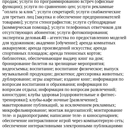
продаж; услуги по программированию встреч (офисные
функции); услуги по сравнению цен; услуги рекламные
"оплата за клик"; услуги секретарей; услуги снабженческие
для третьих лиц [закупка и обеспечение предпринимателей
товарами]; услуги стенографистов; услуги субподрядные
[коммерческая помощь]; услуги телефонных ответчиков для
отсутствующих абонентов; услуги фотокопирования;
экспертиза деловая.
41
- агентства по предоставлению моделей
для художников; академии [обучение]; аренда комнатных
аквариумов; аренда произведений искусства; аренда
спортивных площадок; аренда теннисных кортов;
библиотеки, обеспечивающие выдачу книг на дом;
бронирование билетов на зрелищные мероприятия;
видеосъемка; воспитание; воспитание физическое; выпуск
музыкальной продукции; дискотеки; дрессировка животных;
дублирование; игры азартные; издание книг; информация по
вопросам воспитания и образования; информация по
вопросам отдыха; информация по вопросам развлечений;
киностудии; клубы здоровья [оздоровительные и фитнес-
тренировки]; клубы-кафе ночные [развлечение];
макетирование публикаций, за исключением рекламных;
микрофильмирование; монтаж видеозаписей; монтирование
теле- и радиопрограмм; написание теле- и киносценариев;
обеспечение интерактивное игрой через компьютерную сеть;
обеспечение интерактивными электронными публикациями