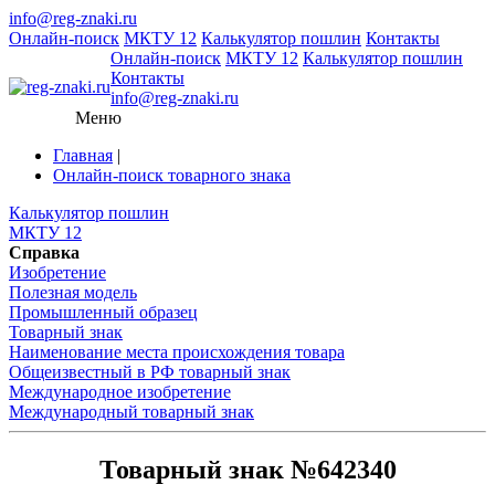
info@reg-znaki.ru
Онлайн-поиск
МКТУ 12
Калькулятор пошлин
Контакты
Онлайн-поиск
МКТУ 12
Калькулятор пошлин
Контакты
info@reg-znaki.ru
Меню
Главная
|
Онлайн-поиск товарного знака
Калькулятор пошлин
МКТУ 12
Справка
Изобретение
Полезная модель
Промышленный образец
Товарный знак
Наименование места происхождения товара
Общеизвестный в РФ товарный знак
Международное изобретение
Международный товарный знак
Товарный знак №642340