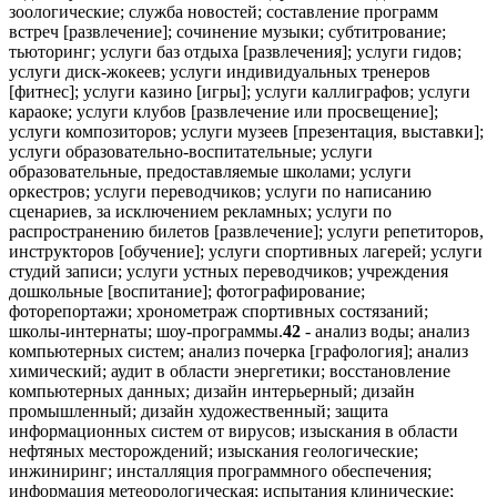
зоологические; служба новостей; составление программ
встреч [развлечение]; сочинение музыки; субтитрование;
тьюторинг; услуги баз отдыха [развлечения]; услуги гидов;
услуги диск-жокеев; услуги индивидуальных тренеров
[фитнес]; услуги казино [игры]; услуги каллиграфов; услуги
караоке; услуги клубов [развлечение или просвещение];
услуги композиторов; услуги музеев [презентация, выставки];
услуги образовательно-воспитательные; услуги
образовательные, предоставляемые школами; услуги
оркестров; услуги переводчиков; услуги по написанию
сценариев, за исключением рекламных; услуги по
распространению билетов [развлечение]; услуги репетиторов,
инструкторов [обучение]; услуги спортивных лагерей; услуги
студий записи; услуги устных переводчиков; учреждения
дошкольные [воспитание]; фотографирование;
фоторепортажи; хронометраж спортивных состязаний;
школы-интернаты; шоу-программы.
42
- анализ воды; анализ
компьютерных систем; анализ почерка [графология]; анализ
химический; аудит в области энергетики; восстановление
компьютерных данных; дизайн интерьерный; дизайн
промышленный; дизайн художественный; защита
информационных систем от вирусов; изыскания в области
нефтяных месторождений; изыскания геологические;
инжиниринг; инсталляция программного обеспечения;
информация метеорологическая; испытания клинические;