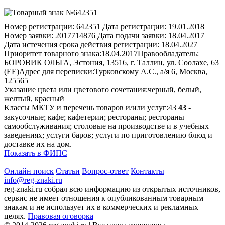
Номер регистрации:
642351
Дата регистрации:
19.01.2018
Номер заявки:
2017714876
Дата подачи заявки:
18.04.2017
Дата истечения срока действия регистрации:
18.04.2027
Приоритет товарного знака:
18.04.2017
Правообладатель:
БОРОВИК ОЛЬГА, Эстония, 13516, г. Таллин, ул. Соолахе, 63
(EE)
Адрес для переписки:
Турковскому А.С., а/я 6, Москва,
125565
Указание цвета или цветового сочетания:
черный, белый,
желтый, красный
Классы МКТУ и перечень товаров и/или услуг:
43
43
-
закусочные; кафе; кафетерии; рестораны; рестораны
самообслуживания; столовые на производстве и в учебных
заведениях; услуги баров; услуги по приготовлению блюд и
доставке их на дом.
Показать в ФИПС
Онлайн поиск
Статьи
Вопрос-ответ
Контакты
info@reg-znaki.ru
reg-znaki.ru собрал всю информацию из открытых источников,
сервис не имеет отношения к опубликованным товарным
знакам и не использует их в коммерческих и рекламных
целях.
Правовая оговорка