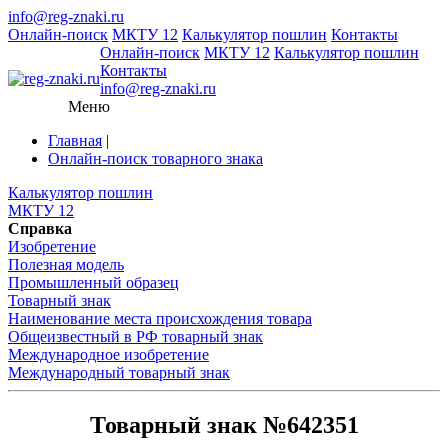
info@reg-znaki.ru
Онлайн-поиск
МКТУ 12
Калькулятор пошлин
Контакты
Онлайн-поиск
МКТУ 12
Калькулятор пошлин
Контакты
info@reg-znaki.ru
Меню
Главная
|
Онлайн-поиск товарного знака
Калькулятор пошлин
МКТУ 12
Справка
Изобретение
Полезная модель
Промышленный образец
Товарный знак
Наименование места происхождения товара
Общеизвестный в РФ товарный знак
Международное изобретение
Международный товарный знак
Товарный знак №642351