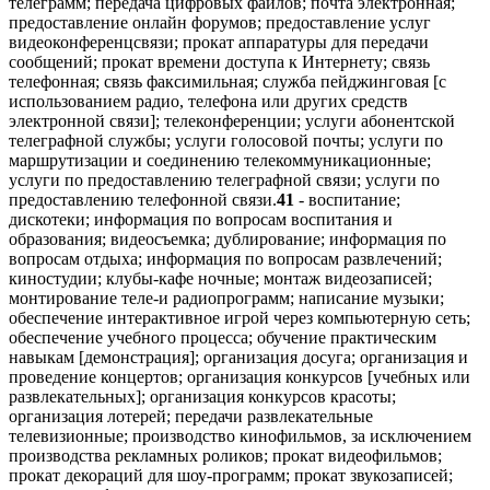
телеграмм; передача цифровых файлов; почта электронная;
предоставление онлайн форумов; предоставление услуг
видеоконференцсвязи; прокат аппаратуры для передачи
сообщений; прокат времени доступа к Интернету; связь
телефонная; связь факсимильная; служба пейджинговая [с
использованием радио, телефона или других средств
электронной связи]; телеконференции; услуги абонентской
телеграфной службы; услуги голосовой почты; услуги по
маршрутизации и соединению телекоммуникационные;
услуги по предоставлению телеграфной связи; услуги по
предоставлению телефонной связи.
41
- воспитание;
дискотеки; информация по вопросам воспитания и
образования; видеосъемка; дублирование; информация по
вопросам отдыха; информация по вопросам развлечений;
киностудии; клубы-кафе ночные; монтаж видеозаписей;
монтирование теле-и радиопрограмм; написание музыки;
обеспечение интерактивное игрой через компьютерную сеть;
обеспечение учебного процесса; обучение практическим
навыкам [демонстрация]; организация досуга; организация и
проведение концертов; организация конкурсов [учебных или
развлекательных]; организация конкурсов красоты;
организация лотерей; передачи развлекательные
телевизионные; производство кинофильмов, за исключением
производства рекламных роликов; прокат видеофильмов;
прокат декораций для шоу-программ; прокат звукозаписей;