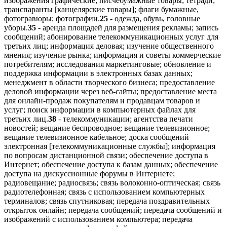
изображения графические; писчебумажные товары; тетради;
транспаранты [канцелярские товары]; флаги бумажные,
фотогравюры; фотографии.
25
- одежда, обувь, головные
уборы.
35
- аренда площадей для размещения рекламы; запись
сообщений; абонирование телекоммуникационных услуг для
третьих лиц; информация деловая; изучение общественного
мнения; изучение рынка; информация и советы коммерческие
потребителям; исследования маркетинговые; обновление и
поддержка информации в электронных базах данных;
менеджмент в области творческого бизнеса; предоставление
деловой информации через веб-сайты; предоставление места
для онлайн-продаж покупателям и продавцам товаров и
услуг; поиск информации в компьютерных файлах для
третьих лиц.
38
- телекоммуникации; агентства печати
новостей; вещание беспроводное; вещание телевизионное;
вещание телевизионное кабельное; доска сообщений
электронная [телекоммуникационные службы]; информация
по вопросам дистанционной связи; обеспечение доступа в
Интернет; обеспечение доступа к базам данных; обеспечение
доступа на дискуссионные форумы в Интернете;
радиовещание; радиосвязь; связь волоконно-оптическая; связь
радиотелефонная; связь с использованием компьютерных
терминалов; связь спутниковая; передача поздравительных
открыток онлайн; передача сообщений; передача сообщений и
изображений с использованием компьютера; передача