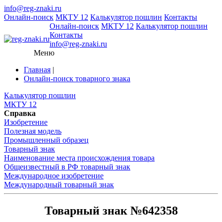
info@reg-znaki.ru
Онлайн-поиск
МКТУ 12
Калькулятор пошлин
Контакты
Онлайн-поиск
МКТУ 12
Калькулятор пошлин
Контакты
info@reg-znaki.ru
Меню
Главная
|
Онлайн-поиск товарного знака
Калькулятор пошлин
МКТУ 12
Справка
Изобретение
Полезная модель
Промышленный образец
Товарный знак
Наименование места происхождения товара
Общеизвестный в РФ товарный знак
Международное изобретение
Международный товарный знак
Товарный знак №642358