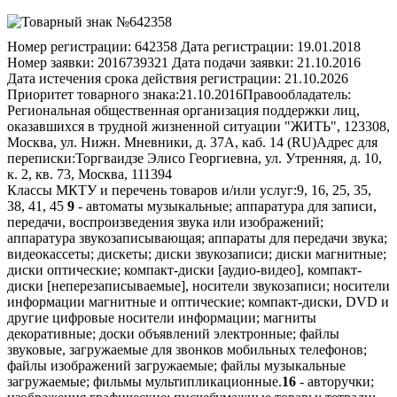
Номер регистрации:
642358
Дата регистрации:
19.01.2018
Номер заявки:
2016739321
Дата подачи заявки:
21.10.2016
Дата истечения срока действия регистрации:
21.10.2026
Приоритет товарного знака:
21.10.2016
Правообладатель:
Региональная общественная организация поддержки лиц,
оказавшихся в трудной жизненной ситуации "ЖИТЬ", 123308,
Москва, ул. Нижн. Мневники, д. 37А, каб. 14 (RU)
Адрес для
переписки:
Торгваидзе Элисо Георгиевна, ул. Утренняя, д. 10,
к. 2, кв. 73, Москва, 111394
Классы МКТУ и перечень товаров и/или услуг:
9, 16, 25, 35,
38, 41, 45
9
- автоматы музыкальные; аппаратура для записи,
передачи, воспроизведения звука или изображений;
аппаратура звукозаписывающая; аппараты для передачи звука;
видеокассеты; дискеты; диски звукозаписи; диски магнитные;
диски оптические; компакт-диски [аудио-видео], компакт-
диски [неперезаписываемые], носители звукозаписи; носители
информации магнитные и оптические; компакт-диски, DVD и
другие цифровые носители информации; магниты
декоративные; доски объявлений электронные; файлы
звуковые, загружаемые для звонков мобильных телефонов;
файлы изображений загружаемые; файлы музыкальные
загружаемые; фильмы мультипликационные.
16
- авторучки;