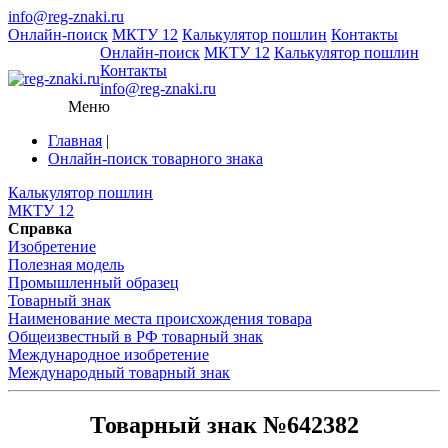
info@reg-znaki.ru
Онлайн-поиск
МКТУ 12
Калькулятор пошлин
Контакты
Онлайн-поиск
МКТУ 12
Калькулятор пошлин
Контакты
info@reg-znaki.ru
Меню
Главная
|
Онлайн-поиск товарного знака
Калькулятор пошлин
МКТУ 12
Справка
Изобретение
Полезная модель
Промышленный образец
Товарный знак
Наименование места происхождения товара
Общеизвестный в РФ товарный знак
Международное изобретение
Международный товарный знак
Товарный знак №642382