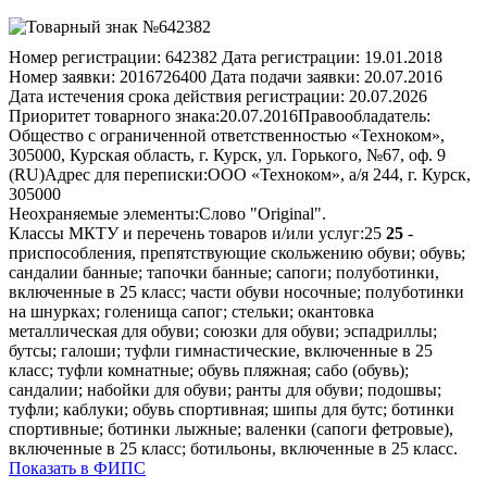
Номер регистрации:
642382
Дата регистрации:
19.01.2018
Номер заявки:
2016726400
Дата подачи заявки:
20.07.2016
Дата истечения срока действия регистрации:
20.07.2026
Приоритет товарного знака:
20.07.2016
Правообладатель:
Общество с ограниченной ответственностью «Техноком»,
305000, Курская область, г. Курск, ул. Горького, №67, оф. 9
(RU)
Адрес для переписки:
ООО «Техноком», а/я 244, г. Курск,
305000
Неохраняемые элементы:
Слово "Original".
Классы МКТУ и перечень товаров и/или услуг:
25
25
-
приспособления, препятствующие скольжению обуви; обувь;
сандалии банные; тапочки банные; сапоги; полуботинки,
включенные в 25 класс; части обуви носочные; полуботинки
на шнурках; голенища сапог; стельки; окантовка
металлическая для обуви; союзки для обуви; эспадриллы;
бутсы; галоши; туфли гимнастические, включенные в 25
класс; туфли комнатные; обувь пляжная; сабо (обувь);
сандалии; набойки для обуви; ранты для обуви; подошвы;
туфли; каблуки; обувь спортивная; шипы для бутс; ботинки
спортивные; ботинки лыжные; валенки (сапоги фетровые),
включенные в 25 класс; ботильоны, включенные в 25 класс.
Показать в ФИПС