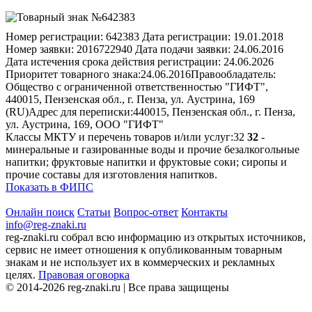
Номер регистрации:
642383
Дата регистрации:
19.01.2018
Номер заявки:
2016722940
Дата подачи заявки:
24.06.2016
Дата истечения срока действия регистрации:
24.06.2026
Приоритет товарного знака:
24.06.2016
Правообладатель:
Общество с ограниченной ответственностью "ГИФТ",
440015, Пензенская обл., г. Пенза, ул. Аустрина, 169
(RU)
Адрес для переписки:
440015, Пензенская обл., г. Пенза,
ул. Аустрина, 169, ООО "ГИФТ"
Классы МКТУ и перечень товаров и/или услуг:
32
32
-
минеральные и газированные воды и прочие безалкогольные
напитки; фруктовые напитки и фруктовые соки; сиропы и
прочие составы для изготовления напитков.
Показать в ФИПС
Онлайн поиск
Статьи
Вопрос-ответ
Контакты
info@reg-znaki.ru
reg-znaki.ru собрал всю информацию из открытых источников,
сервис не имеет отношения к опубликованным товарным
знакам и не использует их в коммерческих и рекламных
целях.
Правовая оговорка
© 2014-2026 reg-znaki.ru | Все права защищены