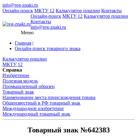
info@reg-znaki.ru
Онлайн-поиск
МКТУ 12
Калькулятор пошлин
Контакты
Онлайн-поиск
МКТУ 12
Калькулятор пошлин
Контакты
info@reg-znaki.ru
Меню
Главная
|
Онлайн-поиск товарного знака
Калькулятор пошлин
МКТУ 12
Справка
Изобретение
Полезная модель
Промышленный образец
Товарный знак
Наименование места происхождения товара
Общеизвестный в РФ товарный знак
Международное изобретение
Международный товарный знак
Товарный знак №642383