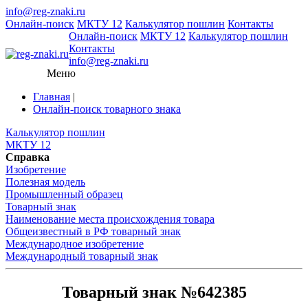
info@reg-znaki.ru
Онлайн-поиск
МКТУ 12
Калькулятор пошлин
Контакты
Онлайн-поиск
МКТУ 12
Калькулятор пошлин
Контакты
info@reg-znaki.ru
Меню
Главная
|
Онлайн-поиск товарного знака
Калькулятор пошлин
МКТУ 12
Справка
Изобретение
Полезная модель
Промышленный образец
Товарный знак
Наименование места происхождения товара
Общеизвестный в РФ товарный знак
Международное изобретение
Международный товарный знак
Товарный знак №642385