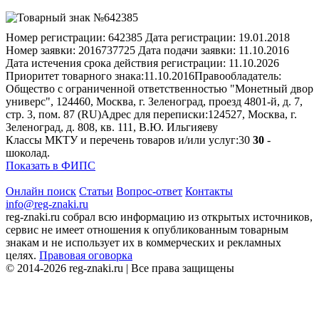
Номер регистрации:
642385
Дата регистрации:
19.01.2018
Номер заявки:
2016737725
Дата подачи заявки:
11.10.2016
Дата истечения срока действия регистрации:
11.10.2026
Приоритет товарного знака:
11.10.2016
Правообладатель:
Общество с ограниченной ответственностью "Монетный двор
универс", 124460, Москва, г. Зеленоград, проезд 4801-й, д. 7,
стр. 3, пом. 87 (RU)
Адрес для переписки:
124527, Москва, г.
Зеленоград, д. 808, кв. 111, В.Ю. Ильгияеву
Классы МКТУ и перечень товаров и/или услуг:
30
30
-
шоколад.
Показать в ФИПС
Онлайн поиск
Статьи
Вопрос-ответ
Контакты
info@reg-znaki.ru
reg-znaki.ru собрал всю информацию из открытых источников,
сервис не имеет отношения к опубликованным товарным
знакам и не использует их в коммерческих и рекламных
целях.
Правовая оговорка
© 2014-2026 reg-znaki.ru | Все права защищены