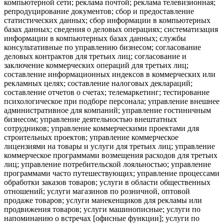
компьютерной сети; реклама почтой; реклама телевизионная;
репродуцирование документов; сбор и предоставление
статистических данных; сбор информации в компьютерных
базах данных; сведения о деловых операциях; систематизация
информации в компьютерных базах данных; службы
консультативные по управлению бизнесом; согласование
деловых контрактов для третьих лиц; согласование и
заключение коммерческих операций для третьих лиц;
составление информационных индексов в коммерческих или
рекламных целях; составление налоговых деклараций;
составление отчетов о счетах; телемаркетинг; тестирование
психологическое при подборе персонала; управление внешнее
административное для компаний; управление гостиничным
бизнесом; управление деятельностью внештатных
сотрудников; управление коммерческими проектами для
строительных проектов; управление коммерческое
лицензиями на товары и услуги для третьих лиц; управление
коммерческое программами возмещения расходов для третьих
лиц; управление потребительской лояльностью; управление
программами часто путешествующих; управление процессами
обработки заказов товаров; услуги в области общественных
отношений; услуги магазинов по розничной, оптовой
продаже товаров; услуги манекенщиков для рекламы или
продвижения товаров; услуги машинописные; услуги по
напоминанию о встречах [офисные функции]; услуги по