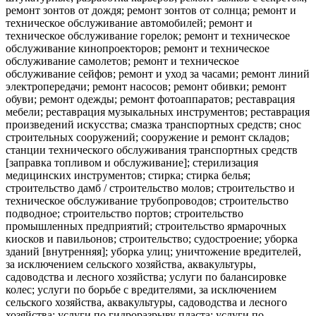
ремонт зонтов от дождя; ремонт зонтов от солнца; ремонт и
техническое обслуживание автомобилей; ремонт и
техническое обслуживание горелок; ремонт и техническое
обслуживание кинопроекторов; ремонт и техническое
обслуживание самолетов; ремонт и техническое
обслуживание сейфов; ремонт и уход за часами; ремонт линий
электропередачи; ремонт насосов; ремонт обивки; ремонт
обуви; ремонт одежды; ремонт фотоаппаратов; реставрация
мебели; реставрация музыкальных инструментов; реставрация
произведений искусства; смазка транспортных средств; снос
строительных сооружений; сооружение и ремонт складов;
станции технического обслуживания транспортных средств
[заправка топливом и обслуживание]; стерилизация
медицинских инструментов; стирка; стирка белья;
строительство дамб / строительство молов; строительство и
техническое обслуживание трубопроводов; строительство
подводное; строительство портов; строительство
промышленных предприятий; строительство ярмарочных
киосков и павильонов; строительство; судостроение; уборка
зданий [внутренняя]; уборка улиц; уничтожение вредителей,
за исключением сельского хозяйства, аквакультуры,
садоводства и лесного хозяйства; услуги по балансировке
колес; услуги по борьбе с вредителями, за исключением
сельского хозяйства, аквакультуры, садоводства и лесного
хозяйства; услуги по гидроразрыву пласта; услуги по