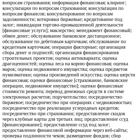
вопросам страхования; информация финансовая; клиринг;
консультации по вопросам страхования; консультации по
вопросам финансов; консультирование по вопросам
задолженности; котировки биржевые; кредитование под
залог; ликвидация торгово-промышленной деятельности
[финансовые услуги]; маклерство; менеджмент финансовый;
обмен денег; обслуживание банковское дистанционное;
обслуживание по дебетовым карточкам; обслуживание по
кредитным карточкам; операции факторные; организация
сбора денег и подписей; организация финансирования
строительных проектов; оценка антиквариата; оценка
драгоценностей; оценка леса на корню финансовая; оценка
марок; оценка недвижимого имущества; оценка предметов
нумизматики; оценка произведений искусства; оценка шерсти
финансовая; оценки финансовые [страхование, банковские
операции, недвижимое имущество]; оценки финансовые
стоимости ремонта; перевод денежных средств в системе
электронных расчетов; поручительство; посредничество
биржевое; посредничество при операциях с недвижимостью;
посредничество при реализации углеродных кредитов;
посредничество при страховании; предоставление скидок
через клубные карты для третьих лиц; предоставление ссуд
[финансирование]; предоставление ссуд под залог;
предоставление финансовой информации через веб-сайты;
проверка подлинности чеков; размещение фондов; сбор