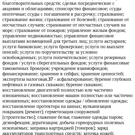
благотворительных средств; сделки посреднические с
акциями и облигациями; спонсорство финансовое; ссуды
ипотечные; ссуды с погашением в рассрочку; страхование;
страхование жизни; страхование от болезней; страхование от
несчастных случаев; страхование от несчастных случаев на
море; страхование от пожаров; управление жилым фондом;
управление недвижимостью; управление финансовое
выплатами возмещений для третьих лиц; услуги актуариев;
услуги банковские; услуги брокерские; услуги по выплате
пенсий; услуги по поручительству за условно
освобожденных; услуги попечительские; услуги резервных
фондов / услуги сберегательных фондов; услуги финансовые
таможенных брокеров; учреждение взаимофондов;
финансирование; хранение в сейфах; хранение ценностей;
экспертиза налоговая.
37
- асфальтирование; бурение глубоких
нефтяных и газовых скважин; бурение скважин;
восстановление двигателей полностью или частично
изношенных; восстановление машин полностью или частично
изношенных; восстановление одежды / обновление одежды;
восстановление протектора на шинах; вулканизация
покрышек [ремонт]; герметизация сооружений
[строительство]; глажение белья; глажение одежды паром;
дезинфекция; дератизация; добыча горнорудных полезных
ископаемых; заправка картриджей [тонеров]; заряд
аккумуляторов транспортных средств; заточка ножей;