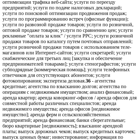
оптимизации трафика веб-сайта; услуги по переезду
предприятий; услуги по подаче налоговых деклараций;
услуги по поисковой оптимизации продвижения продаж;
услуги по программированию встреч (офисные функции);
услуги по развозной продаже товаров; услуги по розничной,
оптовой продаже товаров; услуги по сравнению цен; услуги
рекламные "оплата за клик" / услуги PPC; услуги розничной
продажи товаров по каталогу путем почтовых отправлений;
услуги розничной продажи товаров с использованием теле-
магазинов или Интернет-сайтов; услуги секретарей; услуги
снабженческие для третьих лиц [закупка и обеспечение
предпринимателей товарами]; услуги стенографистов; услуги
субподрядные [коммерческая помощь]; услуги телефонных
ответчиков для отсутствующих абонентов; услуги
фотокопирования; экспертиза деловая.
36
- агентства
кредитные; агентства по взысканию долгов; агентства по
операциям с недвижимым имуществом; анализ финансовый;
аренда квартир; аренда коворкинг-офисов / аренда офисов для
совместной работы различных специалистов; аренда
недвижимого имущества; аренда офисов [недвижимое
имущество]; аренда ферм и сельскохозяйственных
предприятий; аренда финансовая; банки сберегательные;
бюро квартирные [недвижимость]; взыскание арендной
платы; выпуск дорожных чеков; выпуск кредитных карточек;
выпуск ценных бумаг; инвестирование; информация по