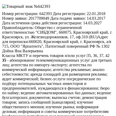
Номер регистрации:
642393
Дата регистрации:
22.01.2018
Номер заявки:
2017709049
Дата подачи заявки:
14.03.2017
Дата истечения срока действия регистрации:
14.03.2027
Правообладатель:
Общество с ограниченной
ответственностью "СИБДОМ", 660075, Красноярский край, г.
Красноярск, ул. Железнодорожников, 17, оф.310 (RU)
Адрес
для переписки:
660020, Красноярский край, г. Красноярск, а/я
715, ООО "Ярпатентъ", Патентный поверенный РФ № 1302
Дойна Яна Валерьевна
Классы МКТУ и перечень товаров и/или услуг:
35, 36, 37, 42
35
- абонирование телекоммуникационных услуг для третьих
лиц; агентства по импорту-экспорту; агентства по
коммерческой информации; агентства рекламные; анализ
себестоимости; аренда площадей для размещения рекламы;
аудит коммерческий; бизнес-услуги посреднические по
подбору потенциальных частных инвесторов и
предпринимателей, нуждающихся в финансировании; бюро
по найму; ведение автоматизированных баз данных; ведение
бухгалтерских документов; выписка счетов; демонстрация
товаров; запись сообщений [канцелярия]; изучение
общественного мнения; изучение рынка; информация
деловая; информация и советы коммерческие потребителям