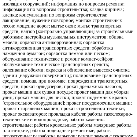
изоляция сооружений; информация по вопросам ремонта;
информация по вопросам строительства; кладка кирпича;
клепка; консультации по вопросам строительства;
лакирование; лужение повторное; монтаж строительных
лесов; мощение дорог; мытье окон; мытье транспортных
средств; надзор [контрольно-управляющий] за строительными
работами; настройка музыкальных инструментов; обивка
мебели; обработка антикоррозионная; обработка
антикоррозионная транспортных средств; обработка
наждачной бумагой; обработка пемзой или песком;
обслуживание техническое и ремонт комнат-сейфов;
обслуживание техническое транспортных средств;
оклеивание обоями; окраска и обновление вывесок; очистка
зданий [наружной поверхности]; полирование транспортных
средств; помощь при поломке, повреждении транспортных
средств; прокат бульдозеров; прокат дренажных насосов;
прокат машин для сушки посуды; прокат машин для уборки
улиц; прокат машин для чистки; прокат подъемных кранов
[строительное оборудование]; прокат посудомоечных машин;
прокат стиральных машин; прокат строительной техники;
прокат экскаваторов; прокладка кабеля; работы газослесарно-
технические и водопроводные; работы каменно-
строительные; работы кровельные; работы малярные; работы
плотницкие; работы подводные ремонтные; работы
штукатурные; разработка карьеров; ремонт замков с секретом;