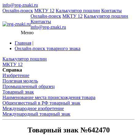
info@reg-znaki.ru
Онлайн-поиск
МКТУ 12
Калькулятор пошлин
Контакты
Онлайн-поиск
МКТУ 12
Калькулятор пошлин
Контакты
info@reg-znaki.ru
Меню
Главная
|
Онлайн-поиск товарного знака
Калькулятор пошлин
МКТУ 12
Справка
Изобретение
Полезная модель
Промышленный образец
Товарный знак
Наименование места происхождения товара
Общеизвестный в РФ товарный знак
Международное изобретение
Международный товарный знак
Товарный знак №642470