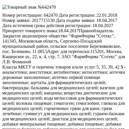
Номер регистрации:
642470
Дата регистрации:
22.01.2018
Номер заявки:
2017715130
Дата подачи заявки:
18.04.2017
Дата истечения срока действия регистрации:
18.04.2027
Приоритет товарного знака:
18.04.2017
Правообладатель:
Закрытое акционерное общество "ФармФирма "Сотекс",
141345, Московская область, Сергиево-Посадский
муниципальный район, сельское поселение Березняковское,
пос. Беликово, 11 (RU)
Адрес для переписки:
115201, Москва,
Каширское ш., 22, к. 4, стр. 7, ЗАО "ФармФирма "Сотекс" для
Л.В. Фоминой
Классы МКТУ и перечень товаров и/или услуг:
5, 35, 39, 42
5
-
анальгетики; анестетики; антибиотики; антисептики; аптечки
дорожные заполненные; аптечки первой помощи
заполненные; ацетаты для фармацевтических целей;
бактерициды; бальзамы для медицинских целей; вазелин для
медицинских целей; вакцины; вещества диетические для
медицинских целей; вода мелиссовая для фармацевтических
целей; волокна пищевые; гематоген; гемоглобин; глюкоза для
медицинских целей; горчичники; грязи для ванн; грязи
лечебные; гуммигут для медицинских целей; гурьюн-бальзам
для медицинских целей; диастаза для медицинских целей;
добавки минеральные пищевые; добавки пищевые; добавки