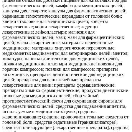
пищевые белковые; добавки пищевые для животных; йод для
фармацевтических целей; камфора для медицинских целей;
капсулы для лекарств; капсулы для фармацевтических целей;
карандаши гемостатические; карандаши от головной боли;
клетки стволовые для медицинских целей; конфеты
лекарственные; корни лекарственные; леденцы
лекарственные; лейкопластыри; магнезия для
фармацевтических целей; мази; мази для фармацевтических
целей; масла лекарственные; материалы перевязочные
медицинские; материалы хирургические перевязочные;
медикаменты; медикаменты для ветеринарных целей; ментол;
микстуры; напитки диетические для медицинских целей;
пиявки медицинские; пластыри медицинские; повязки для
горячих компрессов; повязки для компрессов; препараты
витаминные; препараты диагностические для медицинских
целей; препараты для ванн лечебные; препараты
лекарственные для ванн; препараты фармацевтические;
препараты химико-фармацевтические; продукты диетические
пищевые для медицинских целей; сбор чайный
противоастматический; свечи для окуривания; сиропы для
фармацевтических целей; средства для подавления аппетита,
используемые в медицинских целях; средства
жаропонижающие; средства кровоочистительные; средства от
головной боли; средства седативные [транквилизаторы];
средства тонизирующие [лекарственные препараты]; средства,