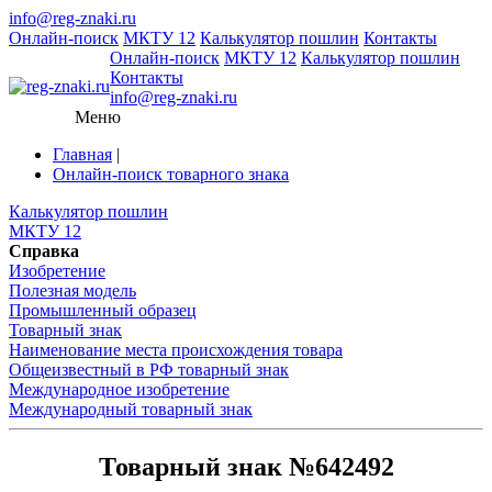
info@reg-znaki.ru
Онлайн-поиск
МКТУ 12
Калькулятор пошлин
Контакты
Онлайн-поиск
МКТУ 12
Калькулятор пошлин
Контакты
info@reg-znaki.ru
Меню
Главная
|
Онлайн-поиск товарного знака
Калькулятор пошлин
МКТУ 12
Справка
Изобретение
Полезная модель
Промышленный образец
Товарный знак
Наименование места происхождения товара
Общеизвестный в РФ товарный знак
Международное изобретение
Международный товарный знак
Товарный знак №642492