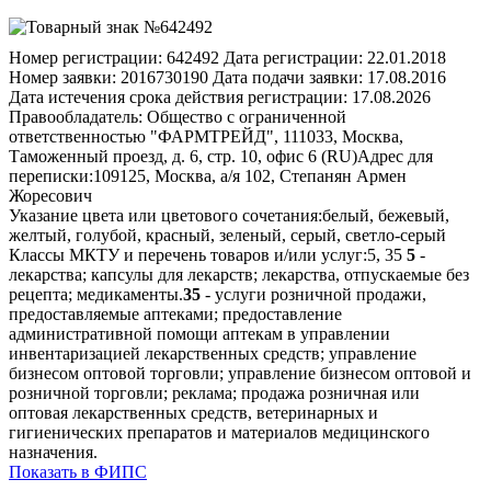
Номер регистрации:
642492
Дата регистрации:
22.01.2018
Номер заявки:
2016730190
Дата подачи заявки:
17.08.2016
Дата истечения срока действия регистрации:
17.08.2026
Правообладатель:
Общество с ограниченной
ответственностью "ФАРМТРЕЙД", 111033, Москва,
Таможенный проезд, д. 6, стр. 10, офис 6 (RU)
Адрес для
переписки:
109125, Москва, а/я 102, Степанян Армен
Жоресович
Указание цвета или цветового сочетания:
белый, бежевый,
желтый, голубой, красный, зеленый, серый, светло-серый
Классы МКТУ и перечень товаров и/или услуг:
5, 35
5
-
лекарства; капсулы для лекарств; лекарства, отпускаемые без
рецепта; медикаменты.
35
- услуги розничной продажи,
предоставляемые аптеками; предоставление
административной помощи аптекам в управлении
инвентаризацией лекарственных средств; управление
бизнесом оптовой торговли; управление бизнесом оптовой и
розничной торговли; реклама; продажа розничная или
оптовая лекарственных средств, ветеринарных и
гигиенических препаратов и материалов медицинского
назначения.
Показать в ФИПС