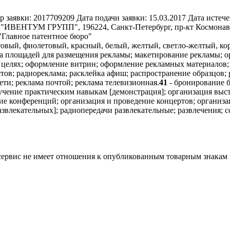
р заявки:
2017709209
Дата подачи заявки:
15.03.2017
Дата истече
"ИВЕНТУМ ГРУПП", 196224, Санкт-Петербург, пр-кт Космонавтов,
 "Главное патентное бюро"
овый, фиолетовый, красный, белый, желтый, светло-желтый, к
а площадей для размещения рекламы; макетирование рекламы; о
 целях; оформление витрин; оформление рекламных материалов;
ов; радиореклама; расклейка афиш; распространение образцов;
ети; реклама почтой; реклама телевизионная.
41
- бронирование 
учение практическим навыкам [демонстрация]; организация выст
ие конференций; организация и проведение концертов; организац
звлекательных]; радиопередачи развлекательные; развлечения; с
 сервис не имеет отношения к опубликованным товарным знакам 