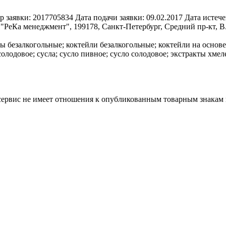
р заявки:
2017705834
Дата подачи заявки:
09.02.2017
Дата истече
РеКа менеджмент", 199178, Санкт-Петербург, Средний пр-кт, В.
ы безалкогольные; коктейли безалкогольные; коктейли на основ
лодовое; сусла; сусло пивное; сусло солодовое; экстракты хмел
 сервис не имеет отношения к опубликованным товарным знакам 