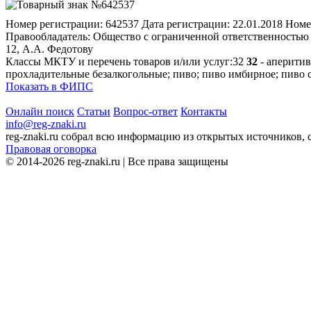
Номер регистрации:
642537
Дата регистрации:
22.01.2018
Номе
Правообладатель:
Общество с ограниченной ответственностью "
12, А.А. Федотову
Классы МКТУ и перечень товаров и/или услуг:
32
32
- аперитив
прохладительные безалкогольные; пиво; пиво имбирное; пиво со
Показать в ФИПС
Онлайн поиск
Статьи
Вопрос-ответ
Контакты
info@reg-znaki.ru
reg-znaki.ru собрал всю информацию из открытых источников,
Правовая оговорка
© 2014-2026 reg-znaki.ru | Все права защищены