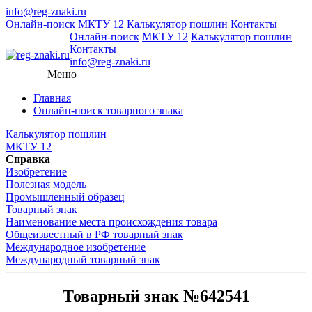
info@reg-znaki.ru
Онлайн-поиск
МКТУ 12
Калькулятор пошлин
Контакты
Онлайн-поиск
МКТУ 12
Калькулятор пошлин
Контакты
info@reg-znaki.ru
Меню
Главная
|
Онлайн-поиск товарного знака
Калькулятор пошлин
МКТУ 12
Справка
Изобретение
Полезная модель
Промышленный образец
Товарный знак
Наименование места происхождения товара
Общеизвестный в РФ товарный знак
Международное изобретение
Международный товарный знак
Товарный знак №642541