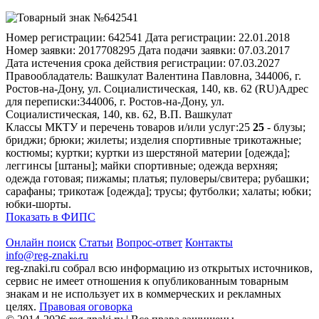
Номер регистрации:
642541
Дата регистрации:
22.01.2018
Номер заявки:
2017708295
Дата подачи заявки:
07.03.2017
Дата истечения срока действия регистрации:
07.03.2027
Правообладатель:
Вашкулат Валентина Павловна, 344006, г.
Ростов-на-Дону, ул. Социалистическая, 140, кв. 62 (RU)
Адрес
для переписки:
344006, г. Ростов-на-Дону, ул.
Социалистическая, 140, кв. 62, В.П. Вашкулат
Классы МКТУ и перечень товаров и/или услуг:
25
25
- блузы;
бриджи; брюки; жилеты; изделия спортивные трикотажные;
костюмы; куртки; куртки из шерстяной материи [одежда];
леггинсы [штаны]; майки спортивные; одежда верхняя;
одежда готовая; пижамы; платья; пуловеры/свитера; рубашки;
сарафаны; трикотаж [одежда]; трусы; футболки; халаты; юбки;
юбки-шорты.
Показать в ФИПС
Онлайн поиск
Статьи
Вопрос-ответ
Контакты
info@reg-znaki.ru
reg-znaki.ru собрал всю информацию из открытых источников,
сервис не имеет отношения к опубликованным товарным
знакам и не использует их в коммерческих и рекламных
целях.
Правовая оговорка