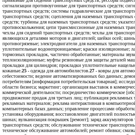
привязные для сидений транспортных средств; рессоры подвесо
сигнализации противоугонные для транспортных средств; сигна
транспортных средств; системы гидравлические для транспортн
транспортных средств; сцепления для наземных транспортных 
средств; турбины для наземных транспортных средств; указате
противоскольжения; цепи трансмиссионные для наземных трансп
чехлы для сидений транспортных средств; чехлы для транспор
являющихся деталями моторов и двигателей; шейки осей; шин
противогрязевые; электродвигатели для наземных транспортны
уплотнительные водонепроницаемые; краски изоляционные; ла
тормозных прокладок, частично обработанные; материалы зву
теплоизоляционные; муфты резиновые для защиты деталей маш
прокладки для цилиндров; прокладки уплотнительные нащельн
кожаные.
25
- одежда для автомобилистов.
27
- ковры для автомо
себестоимости; ведение автоматизированных баз данных; демо
потребителям [информация потребительская товарная]; исслед
области бизнеса; маркетинг; организация выставок в коммерч
коммерческой деятельности; посредничество коммерческое [обс
продвижение продаж для третьих лиц; публикация рекламных т
рекламных материалов; реклама интерактивная в компьютерной
компьютерных базах данных; управление процессами обработки 
установка оборудования; восстановление двигателей полност
шинах; вулканизация покрышек [ремонт]; заряд аккумуляторов
транспортных средств; обслуживание техническое транспортны
техническое обслуживание автомобилей; ремонт обивки; смазк