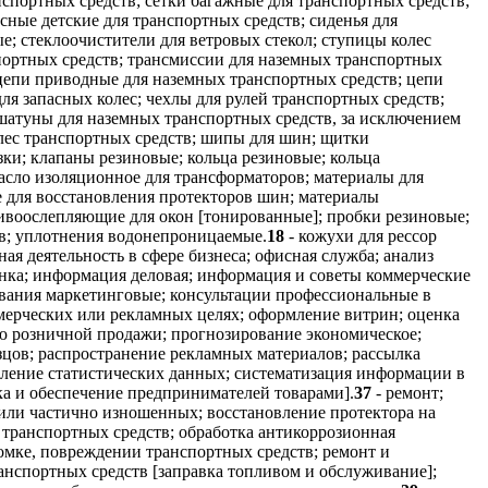
нспортных средств; сетки багажные для транспортных средств;
сные детские для транспортных средств; сиденья для
е; стеклоочистители для ветровых стекол; ступицы колес
спортных средств; трансмиссии для наземных транспортных
 цепи приводные для наземных транспортных средств; цепи
я запасных колес; чехлы для рулей транспортных средств;
 шатуны для наземных транспортных средств, за исключением
лес транспортных средств; шипы для шин; щитки
зки; клапаны резиновые; кольца резиновые; кольца
сло изоляционное для трансформаторов; материалы для
 для восстановления протекторов шин; материалы
ивоослепляющие для окон [тонированные]; пробки резиновые;
тв; уплотнения водонепроницаемые.
18
- кожухи для рессор
ая деятельность в сфере бизнеса; офисная служба; анализ
ынка; информация деловая; информация и советы коммерческие
ования маркетинговые; консультации профессиональные в
ммерческих или рекламных целях; оформление витрин; оценка
ью розничной продажи; прогнозирование экономическое;
зцов; распространение рекламных материалов; рассылка
авление статистических данных; систематизация информации в
ка и обеспечение предпринимателей товарами].
37
- ремонт;
или частично изношенных; восстановление протектора на
 транспортных средств; обработка антикоррозионная
омке, повреждении транспортных средств; ремонт и
анспортных средств [заправка топливом и обслуживание];