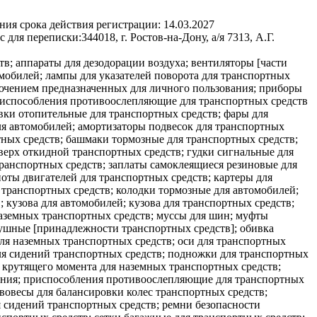
ния срока действия регистрации:
14.03.2027
с для переписки:
344018, г. Ростов-на-Дону, а/я 7313, А.Г.
в; аппараты для дезодорации воздуха; вентиляторы [части
мобилей; лампы для указателей поворота для транспортных
ключением предназначенных для личного пользования; приборы
приспособления противоослепляющие для транспортных средств
вки отопительные для транспортных средств; фары для
ля автомобилей; амортизаторы подвесок для транспортных
тных средств; башмаки тормозные для транспортных средств;
верх откидной транспортных средств; гудки сигнальные для
транспортных средств; заплаты самоклеящиеся резиновые для
поты двигателей для транспортных средств; картеры для
я транспортных средств; колодки тормозные для автомобилей;
 кузова для автомобилей; кузова для транспортных средств;
аземных транспортных средств; муссы для шин; муфты
ушные [принадлежности транспортных средств]; обивка
для наземных транспортных средств; оси для транспортных
ля сидений транспортных средств; подножки для транспортных
и крутящего момента для наземных транспортных средств;
ения; приспособления противоослепляющие для транспортных
вовесы для балансировки колес транспортных средств;
 сидений транспортных средств; ремни безопасности