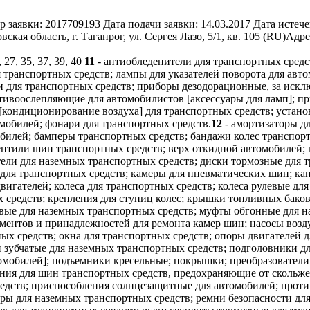
р заявки:
2017709193
Дата подачи заявки:
14.03.2017
Дата истече
кая область, г. Таганрог, ул. Сергея Лазо, 5/1, кв. 105 (RU)
Адре
, 27, 35, 37, 39, 40
11
- антиобледенители для транспортных средст
 транспортных средств; лампы для указателей поворота для авто
ели для транспортных средств; приборы дезодорационные, за ис
отивоослепляющие для автомобилистов [аксессуары для ламп]; 
[кондиционирование воздуха] для транспортных средств; устано
мобилей; фонари для транспортных средств.
12
- амортизаторы д
обилей; бамперы транспортных средств; бандажи колес транспор
нтили шин транспортных средств; верх откидной автомобилей; 
тели для наземных транспортных средств; диски тормозные для 
а для транспортных средств; камеры для пневматических шин; ка
игателей; колеса для транспортных средств; колеса рулевые дл
 средств; крепления для ступиц колес; крышки топливных баков;
вые для наземных транспортных средств; муфты обгонные для н
ументов и принадлежностей для ремонта камер шин; насосы возд
ных средств; окна для транспортных средств; опоры двигателей 
и зубчатые для наземных транспортных средств; подголовники д
втомобилей]; подъемники кресельные; покрышки; преобразовател
ния для шин транспортных средств, предохраняющие от скольж
едств; приспособления солнцезащитные для автомобилей; проти
ы для наземных транспортных средств; ремни безопасности для