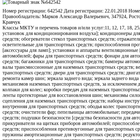
Номер регистрации:
642542
Дата регистрации:
22.01.2018
Номе
Правообладатель:
Марков Александр Валерьевич, 347924, Ростовс
Кравчук
Классы МКТУ и перечень товаров и/или услуг:
11, 12, 17, 18, 25
установок для кондиционирования воздуха]; кондиционеры для
средств; обогреватели стекол транспортных средств; отражат
осветительные для транспортных средств; приспособления пр
[аксессуары для ламп]; установки и аппараты вентиляционные 
автомобилей; фары для транспортных средств; фонари для авто
средств; багажники для транспортных средств; бамперы автом
валы трансмиссионные для наземных транспортных средств; ве
транспортных средств; двери для транспортных средств; двига
ремонта камер шин; зеркала заднего вида; зеркала заднего вид
механизмов наземных транспортных средств, за исключением дв
колпаки для колес; коробки передач для наземных транспортных
ленты протекторные для восстановления шин; механизмы сило
сцепления для наземных транспортных средств; наборы инстр
внутренняя для транспортных средств; ободья колес транспорт
средств; очистители фар; пепельницы автомобильные; передач
средств; подушки безопасности [средства безопасности для а
прикуриватели на щитках приборов автомобилей; приспособле
средств; приспособления противоугонные для транспортных ср
пружины амортизационные для транспортных средств; редуктор