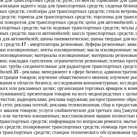
к для транспортных средств; рули; сегменты тормозные для тра
лизация заднего хода для транспортных средств; сиденья безопа
ых средств; спойлеры для транспортных средств; стекла ветровы
средств; тормоза для транспортных средств; торсионы для тран
ли поворотов для транспортных средств; цепи для автомобилей;
ортных средств; части ходовые транспортных средств; чехлы дл
тных средств; шасси автомобилей; шасси транспортных средств;
ы для автомобилей; шины пневматические; шины твердые для ко
х средств.
17
- амортизаторы резиновые, буферы резиновые; зама
ки изоляционные; ленты изоляционные; масла изоляционные; ма
коизоляционные; материалы изоляционные; материалы резиновые
ин; накладки сцепления; ограничители резиновые; пленки прот
ые; трубы соединительные для радиаторов транспортных средс
билей.
35
- реклама; менеджмент в сфере бизнеса; административн
нстрация товаров; изучение общественного мнения; изучение р
ования в области бизнеса; исследования конъюнктурные; исслед
еских или рекламных целях; организация торговых ярмарок в ко
луживание]; презентация товаров на всех медиасредствах с цел
екстов; радиореклама; реклама наружная; распространение обра
 сети; реклама почтой; реклама телевизионная; сбор и предост
заказов товаров; услуги снабженческие для третьих лиц [закуп
ью или частично изношенных; восстановление машин полностью 
 транспортных средств; информация по вопросам ремонта; мытье
х средств; полирование транспортных средств; помощь при пол
а транспортных средств; станции технического обслуживания тр