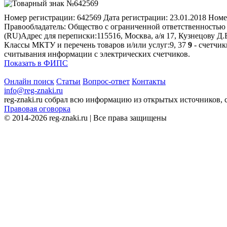
Номер регистрации:
642569
Дата регистрации:
23.01.2018
Номе
Правообладатель:
Общество с ограниченной ответственностью "
(RU)
Адрес для переписки:
115516, Москва, а/я 17, Кузнецову Д.
Классы МКТУ и перечень товаров и/или услуг:
9, 37
9
- счетчик
считывания информации с электрических счетчиков.
Показать в ФИПС
Онлайн поиск
Статьи
Вопрос-ответ
Контакты
info@reg-znaki.ru
reg-znaki.ru собрал всю информацию из открытых источников,
Правовая оговорка
© 2014-2026 reg-znaki.ru | Все права защищены