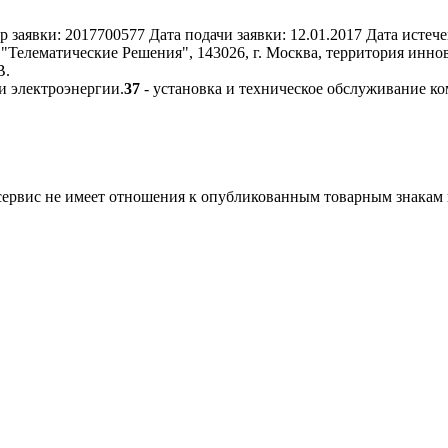
р заявки:
2017700577
Дата подачи заявки:
12.01.2017
Дата истече
Телематические Решения", 143026, г. Москва, территория иннова
В.
и электроэнергии.
37
- установка и техническое обслуживание к
 сервис не имеет отношения к опубликованным товарным знакам 